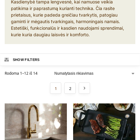
Kasdienybė tampa lengvesnė, kai namuose veikia
patikima ir paprastumą kurianti technika. Čia rasite
prietaisus, kurie padeda greičiau tvarkytis, patogiau
gaminti ir mėgautis tvarkingais, harmoningais namais.
Estetiški, funkcionalūs ir kasdien naudojami sprendimai,
kurie kuria daugiau laisvės ir komforto.
SHOW FILTERS
Rodoma 1–12 iš 14
1
2