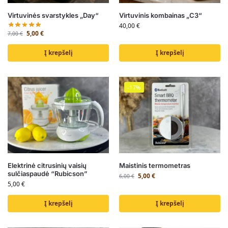
Virtuvinės svarstykles „Day“
Virtuvinis kombainas „C3“
40,00
€
5,00
€
7,00
€
Į krepšelį
Į krepšelį
-17%
Elektrinė citrusinių vaisių
Maistinis termometras
sulčiaspaudė “Rubicson”
5,00
€
6,00
€
5,00
€
Į krepšelį
Į krepšelį