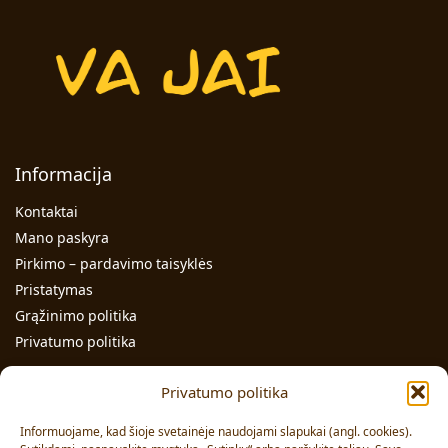
Informacija
Kontaktai
Mano paskyra
Pirkimo – pardavimo taisyklės
Pristatymas
Grąžinimo politika
Privatumo politika
Kontaktai
Privatumo politika
Individualios veiklos pažymos Nr.: 991331
Informuojame, kad šioje svetainėje naudojami slapukai (angl. cookies).
Adresas: Volungės g. 23-18, LT-63176, Alytus