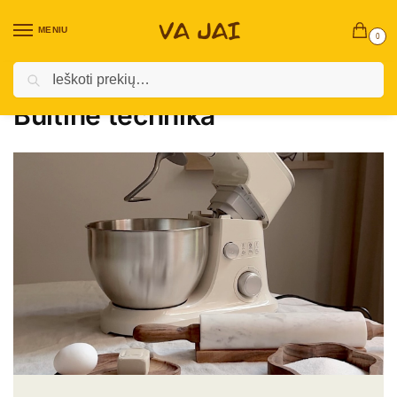
MENIU
0
Ieškoti
Pradžia
Virtuvės reikmenys
Buitinė technika
/
/
Buitinė technika