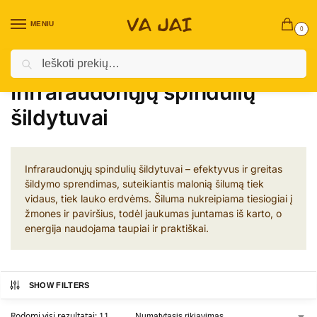
MENIU
0
Ieškoti
Pradžia
Terasiniai baldai
Infraraudonųjų spindulių šildytuvai
/
/
Infraraudonųjų spindulių
šildytuvai
Infraraudonųjų spindulių šildytuvai – efektyvus ir greitas
šildymo sprendimas, suteikiantis malonią šilumą tiek
vidaus, tiek lauko erdvėms. Šiluma nukreipiama tiesiogiai į
žmones ir paviršius, todėl jaukumas juntamas iš karto, o
energija naudojama taupiai ir praktiškai.
SHOW FILTERS
Rodomi visi rezultatai: 11