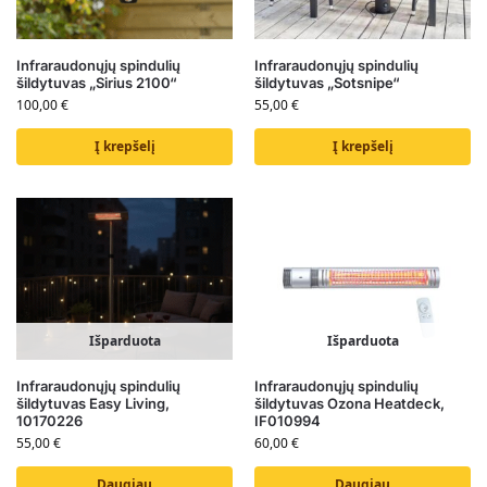
Infraraudonųjų spindulių
Infraraudonųjų spindulių
šildytuvas „Sirius 2100“
šildytuvas „Sotsnipe“
100,00
€
55,00
€
Į krepšelį
Į krepšelį
Išparduota
Išparduota
Infraraudonųjų spindulių
Infraraudonųjų spindulių
šildytuvas Easy Living,
šildytuvas Ozona Heatdeck,
10170226
IF010994
55,00
€
60,00
€
Daugiau
Daugiau