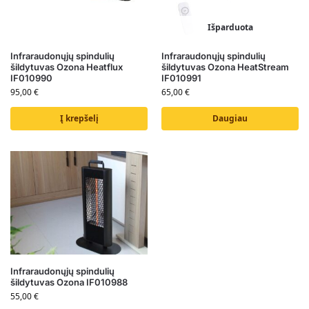
Išparduota
Infraraudonųjų spindulių
Infraraudonųjų spindulių
šildytuvas Ozona Heatflux
šildytuvas Ozona HeatStream
IF010990
IF010991
95,00
€
65,00
€
Į krepšelį
Daugiau
Infraraudonųjų spindulių
šildytuvas Ozona IF010988
55,00
€