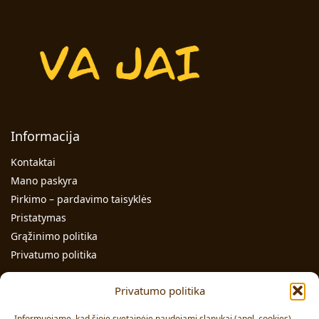
Informacija
Kontaktai
Mano paskyra
Pirkimo – pardavimo taisyklės
Pristatymas
Grąžinimo politika
Privatumo politika
Kontaktai
Privatumo politika
Individualios veiklos pažymos Nr.: 991331
Informuojame, kad šioje svetainėje naudojami slapukai (angl. cookies).