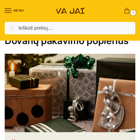
MENIU
0
Ieškoti
Pradžia
Kalėdinės prekės
Kalėdiniai Namų Akcentai
Dovanų pakavimo popierius
/
/
/
Dovanų pakavimo popierius