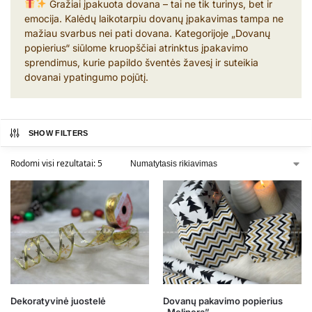
Gražiai įpakuota dovana – tai ne tik turinys, bet ir
emocija. Kalėdų laikotarpiu dovanų įpakavimas tampa ne
mažiau svarbus nei pati dovana. Kategorijoje „Dovanų
popierius“ siūlome kruopščiai atrinktus įpakavimo
sprendimus, kurie papildo šventės žavesį ir suteikia
dovanai ypatingumo pojūtį.
SHOW FILTERS
Rodomi visi rezultatai: 5
Dekoratyvinė juostelė
Dovanų pakavimo popierius