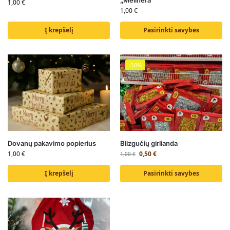
„Melinera”
1,00
€
1,00
€
Į krepšelį
Pasirinkti savybes
-50%
Dovanų pakavimo popierius
Blizgučių girlianda
1,00
€
0,50
€
1,00
€
Į krepšelį
Pasirinkti savybes