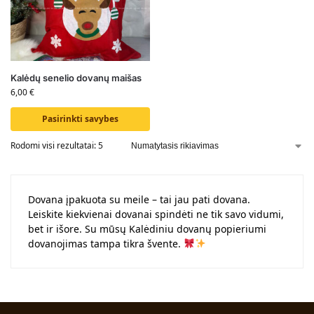
Kalėdų senelio dovanų maišas
6,00
€
Pasirinkti savybes
Rodomi visi rezultatai: 5
Dovana įpakuota su meile – tai jau pati dovana.
Leiskite kiekvienai dovanai spindėti ne tik savo vidumi,
bet ir išore. Su mūsų Kalėdiniu dovanų popieriumi
dovanojimas tampa tikra švente.