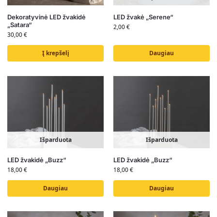
Dekoratyvinė LED žvakidė
LED žvakė „Serene“
„Satara“
2,00
€
30,00
€
Į krepšelį
Daugiau
Išparduota
Išparduota
LED žvakidė „Buzz“
LED žvakidė „Buzz“
18,00
€
18,00
€
Daugiau
Daugiau