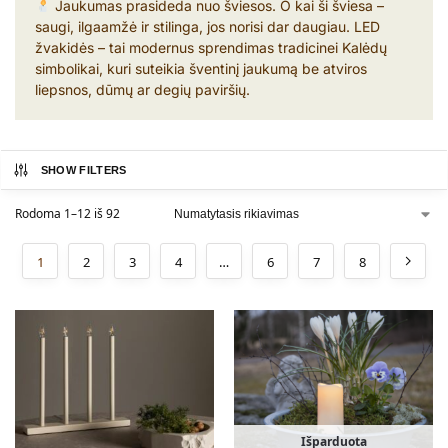
Jaukumas prasideda nuo šviesos. O kai ši šviesa –
saugi, ilgaamžė ir stilinga, jos norisi dar daugiau. LED
žvakidės – tai modernus sprendimas tradicinei Kalėdų
simbolikai, kuri suteikia šventinį jaukumą be atviros
liepsnos, dūmų ar degių paviršių.
SHOW FILTERS
Rodoma 1–12 iš 92
1
2
3
4
…
6
7
8
Išparduota