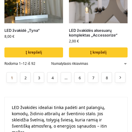
LED žvakidė „Tyna“
LED žvakidės alsesuarų
komplektas „Accessorize“
8,00
€
2,00
€
Į krepšelį
Į krepšelį
Rodoma 1–12 iš 92
1
2
3
4
…
6
7
8
LED žvakidės idealiai tinka padėti ant palangių,
komodų, židinio atbrailų ar šventinio stalo. Jos
skleidžia švelnią, tolygią šviesą, kuria ramią ir
šventišką atmosferą, o energijos sąnaudos – itin