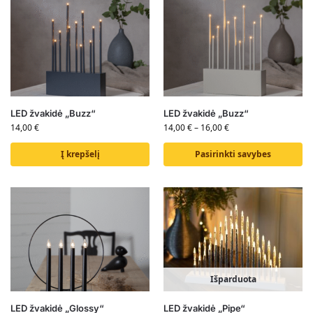
LED žvakidė „Buzz“
LED žvakidė „Buzz“
14,00
€
14,00
€
–
16,00
€
Į krepšelį
Pasirinkti savybes
Išparduota
LED žvakidė „Glossy“
LED žvakidė „Pipe“