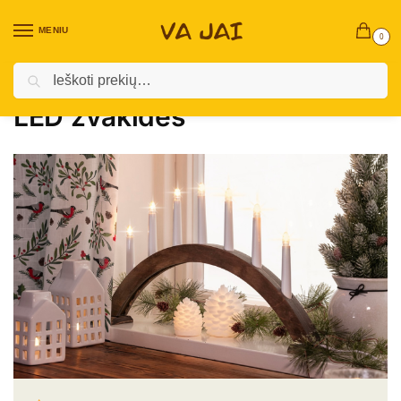
MENIU
0
Ieškoti
Pradžia
Kalėdinės prekės
Vidaus Kalėdinės Dekoracijos ￼
LED žvakidės
/
/
/
LED žvakidės