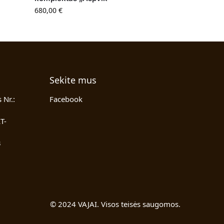
680,00
€
Sekite mus
 Nr.:
Facebook
T-
3
© 2024 VAJAI. Visos teisės saugomos.