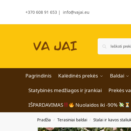
+370 608 91 653
|
info@vajai.eu
Pagrindinis
Kalėdinės prekės
Baldai
Statybinės medžiagos ir įrankiai
Prekės v
IŠPARDAVIMAS
Nuolaidos iki -90%
Pradžia
Terasiniai baldai
Stalai ir kavos staliu
/
/