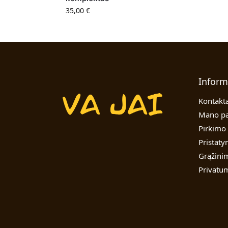
35,00
€
Inform
Kontakta
Mano pa
Pirkimo 
Pristat
Grąžinim
Privatum