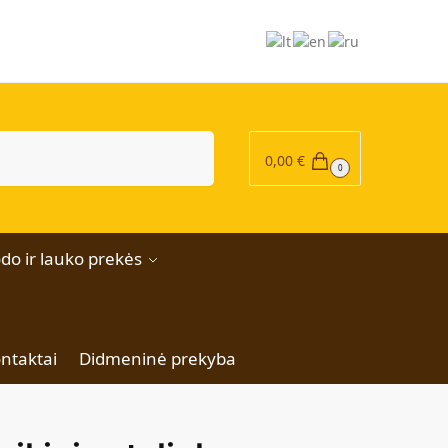
|
Ieškoti
0,00
€
0
do ir lauko prekės
ntaktai
Didmeninė prekyba