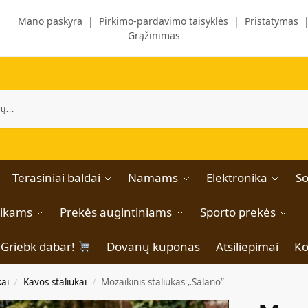
Mano paskyra
|
Pirkimo-pardavimo taisyklės
|
Pristatymas
Grąžinimas
Terasiniai baldai
Namams
Elektronika
So
aikams
Prekės augintiniams
Sporto prekės
Griebk dabar!
Dovanų kuponas
Atsiliepimai
Ko
kai
Kavos staliukai
Mozaikinis staliukas „Salano”
/
/