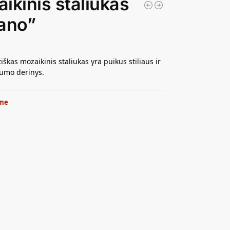
ikinis staliukas
ano”
iškas mozaikinis staliukas yra puikus stiliaus ir
umo derinys.
me