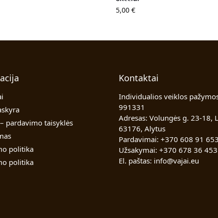
5,00
€
acija
Kontaktai
i
Individualios veiklos pažymos
991331
skyra
Adresas: Volungės g. 23-18, L
– pardavimo taisyklės
63176, Alytus
ymas
Pardavimai:
+370 608 91 65
o politika
Užsakymai:
+370 678 36 453
El. paštas:
info@vajai.eu
o politika