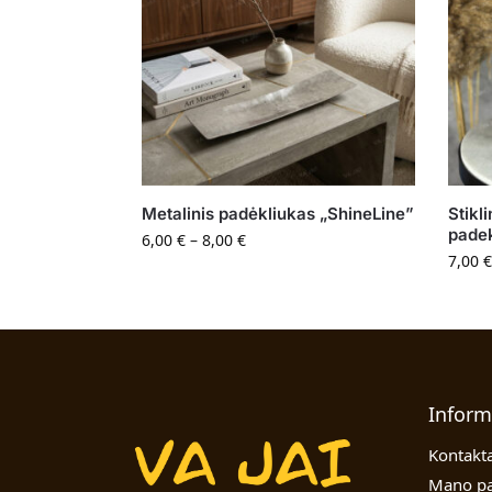
Metalinis padėkliukas „ShineLine”
Stikl
padek
6,00
€
–
8,00
€
7,00
€
Inform
Kontakta
Mano pa