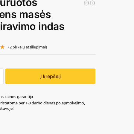
ūruotos
ens masės
iravimo indas
(
2
pirkėjų atsiliepimai)
Į krepšelį
os kainos garantija
pristatome per 1-3 darbo dienas po apmokėjimo,
ietuvoje!