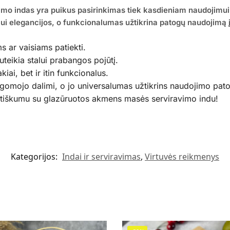
o indas yra puikus pasirinkimas tiek kasdieniam naudojimui,
alui elegancijos, o funkcionalumas užtikrina patogų naudojimą 
s ar vaisiams patiekti.
suteikia stalui prabangos pojūtį.
iai, bet ir itin funkcionalus.
algomojo dalimi, o jo universalumas užtikrins naudojimo pato
aktiškumu su glazūruotos akmens masės serviravimo indu!
Kategorijos:
Indai ir serviravimas
,
Virtuvės reikmenys