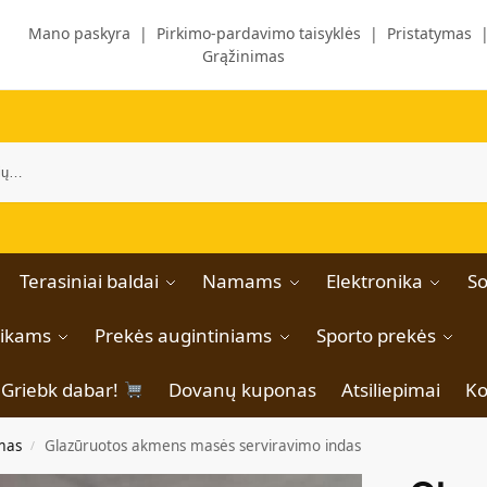
Mano paskyra
|
Pirkimo-pardavimo taisyklės
|
Pristatymas
Grąžinimas
Terasiniai baldai
Namams
Elektronika
So
aikams
Prekės augintiniams
Sporto prekės
Griebk dabar!
Dovanų kuponas
Atsiliepimai
Ko
imas
Glazūruotos akmens masės serviravimo indas
/