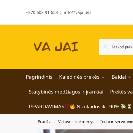
+370 608 91 653
|
info@vajai.eu
Pagrindinis
Kalėdinės prekės
Baldai
Statybinės medžiagos ir įrankiai
Prekės v
IŠPARDAVIMAS
Nuolaidos iki -90%
Pradžia
Virtuvės reikmenys
Indai ir servirav
/
/