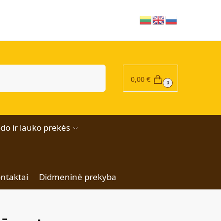
|
Ieškoti
0,00
€
0
do ir lauko prekės
ntaktai
Didmeninė prekyba