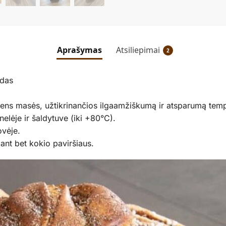
Aprašymas
Atsiliepimai
2
ndas
ens masės, užtikrinančios ilgaamžiškumą ir atsparumą tem
elėje ir šaldytuve (iki +80°C).
ovėje.
 ant bet kokio paviršiaus.