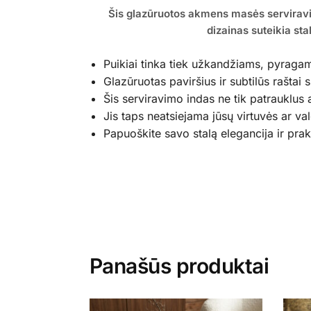
Šis glazūruotos akmens masės serviravim
dizainas suteikia st
Puikiai tinka tiek užkandžiams, pyragam
Glazūruotas paviršius ir subtilūs raštai 
Šis serviravimo indas ne tik patrauklus ak
Jis taps neatsiejama jūsų virtuvės ar v
Papuoškite savo stalą elegancija ir pr
Panašūs produktai