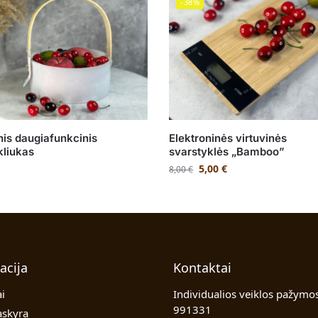
-38%
inis daugiafunkcinis
Elektroninės virtuvinės
liukas
svarstyklės „Bamboo”
5,00
€
8,00
€
acija
Kontaktai
i
Individualios veiklos pažymos
991331
skyra