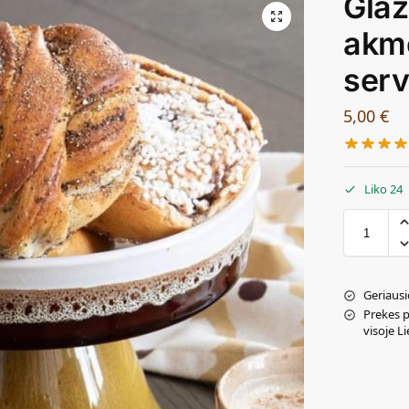
Glaz
akm
serv
5,00
€
Liko 24
Geriausi
Prekes 
visoje L