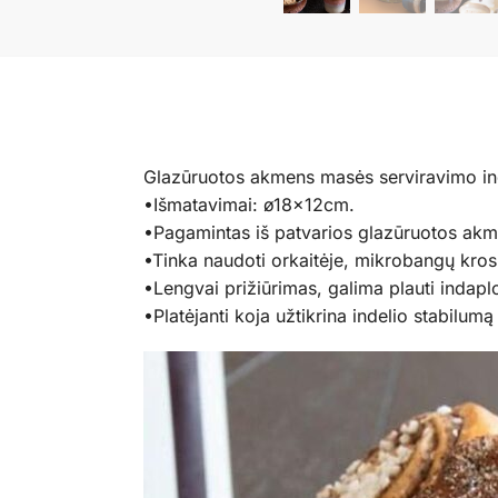
Glazūruotos akmens masės serviravimo i
•Išmatavimai: ø18x12cm.
•Pagamintas iš patvarios glazūruotos akm
•Tinka naudoti orkaitėje, mikrobangų krosn
•Lengvai prižiūrimas, galima plauti indapl
•Platėjanti koja užtikrina indelio stabilumą