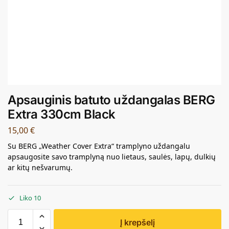
Apsauginis batuto uždangalas BERG
Extra 330cm Black
15,00
€
Su BERG „Weather Cover Extra“ tramplyno uždangalu
apsaugosite savo tramplyną nuo lietaus, saulės, lapų, dulkių
ar kitų nešvarumų.
Liko 10
Į krepšelį