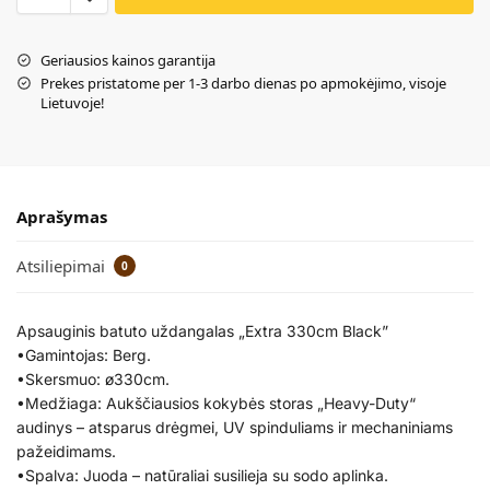
Geriausios kainos garantija
Prekes pristatome per 1-3 darbo dienas po apmokėjimo, visoje
Lietuvoje!
Aprašymas
Atsiliepimai
0
Apsauginis batuto uždangalas „Extra 330cm Black”
•Gamintojas: Berg.
•Skersmuo: ø330cm.
•Medžiaga: Aukščiausios kokybės storas „Heavy-Duty“
audinys – atsparus drėgmei, UV spinduliams ir mechaniniams
pažeidimams.
•Spalva: Juoda – natūraliai susilieja su sodo aplinka.