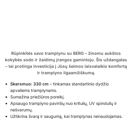
Rūpinkitės savo tramplynu su BERG – žinomu aukštos
kokybės sodo ir žaidimų įrangos gamintoju. Šis uždangalas
– tai protinga investicija į Jūsų šeimos laisvalaikio komfortą
ir tramplyno ilgaamžiškumą.
Skersmuo: 330 cm
– tinkamas standartinio dydžio
apvaliems tramplynams.
Sumažina priežiūros poreikį.
Apsaugo tramplyno paviršių nuo kritulių, UV spindulių ir
nešvarumų.
Užtikrina švarą ir saugumą, kai tramplynas nenaudojamas.