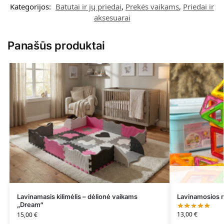
Kategorijos:
Batutai ir jų priedai
,
Prekės vaikams
,
Priedai ir
aksesuarai
Panašūs produktai
Lavinamasis kilimėlis – dėlionė vaikams
Lavinamosios m
„Dream“
13,00
€
15,00
€