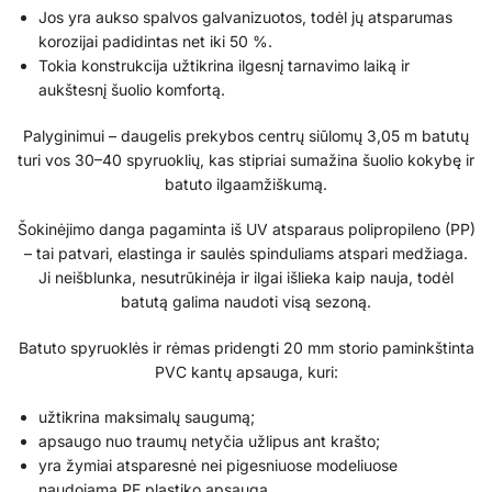
Jos yra aukso spalvos galvanizuotos, todėl jų atsparumas
korozijai padidintas net iki 50 %.
Tokia konstrukcija užtikrina ilgesnį tarnavimo laiką ir
aukštesnį šuolio komfortą.
Palyginimui – daugelis prekybos centrų siūlomų 3,05 m batutų
turi vos 30–40 spyruoklių, kas stipriai sumažina šuolio kokybę ir
batuto ilgaamžiškumą.
Šokinėjimo danga pagaminta iš UV atsparaus polipropileno (PP)
– tai patvari, elastinga ir saulės spinduliams atspari medžiaga.
Ji neišblunka, nesutrūkinėja ir ilgai išlieka kaip nauja, todėl
batutą galima naudoti visą sezoną.
Batuto spyruoklės ir rėmas pridengti 20 mm storio paminkštinta
PVC kantų apsauga, kuri:
užtikrina maksimalų saugumą;
apsaugo nuo traumų netyčia užlipus ant krašto;
yra žymiai atsparesnė nei pigesniuose modeliuose
naudojama PE plastiko apsauga.