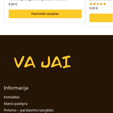
8,00
€
9,00
€
Pasirinkti savybes
Informacija
Kontaktai
Mano paskyra
Pirkimo – pardavimo taisyklės