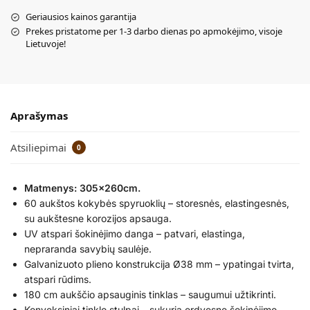
Geriausios kainos garantija
Prekes pristatome per 1-3 darbo dienas po apmokėjimo, visoje
Lietuvoje!
Aprašymas
Atsiliepimai
0
Matmenys: 305x260cm.
60 aukštos kokybės spyruoklių – storesnės, elastingesnės,
su aukštesne korozijos apsauga.
UV atspari šokinėjimo danga – patvari, elastinga,
nepraranda savybių saulėje.
Galvanizuoto plieno konstrukcija Ø38 mm – ypatingai tvirta,
atspari rūdims.
180 cm aukščio apsauginis tinklas – saugumui užtikrinti.
Konveksiniai tinklo stulpai – sukuria erdvesnę šokinėjimo