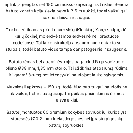
aplink ją įrengtas net 180 cm aukščio apsauginis tinklas. Bendra
batuto konstrukcija siekia beveik 2,6 m aukštį, todėl vaikai gali
šokinėti laisvai ir saugiai.
Tinklas tvirtinamas prie konveksinių (išlenktų į išorę) stulpų, dėl
kurių šokinėjimo erdvė tampa erdvesnė nei įprastuose
modeliuose. Tokia konstrukcija apsaugo nuo kontakto su
stulpais, todėl batuto vidus tampa dar patogesnis ir saugesnis.
Batuto rėmas bei atraminės kojos pagaminti iš galvanizuoto
plieno Ø38 mm, 1,35 mm storio. Tai užtikrina atsparumą rūdims
ir ilgaamžiškumą net intensyviai naudojant lauko sąlygomis.
Maksimali apkrova – 150 kg, todėl šiuo batutu gali naudotis ne
tik vaikai, bet ir suaugusieji. Tai puikus pasirinkimas šeimos
laisvalaikiui.
Batute įmontuotos 60 premium kokybės spyruoklių, kurios yra
storesnės (Ø3,2 mm) ir elastingesnės nei įprastų pigesnių
batutų spyruoklės.