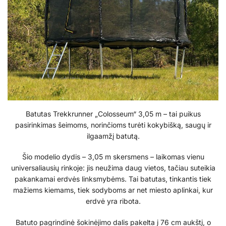
Batutas Trekkrunner „Colosseum“ 3,05 m – tai puikus
pasirinkimas šeimoms, norinčioms turėti kokybišką, saugų ir
ilgaamžį batutą.
Šio modelio dydis – 3,05 m skersmens – laikomas vienu
universaliausių rinkoje: jis neužima daug vietos, tačiau suteikia
pakankamai erdvės linksmybėms. Tai batutas, tinkantis tiek
mažiems kiemams, tiek sodyboms ar net miesto aplinkai, kur
erdvė yra ribota.
Batuto pagrindinė šokinėjimo dalis pakelta į 76 cm aukštį, o