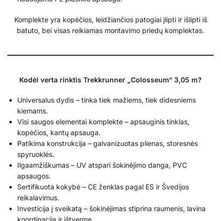
Komplekte yra kopėčios, leidžiančios patogiai įlipti ir išlipti iš
batuto, bei visas reikiamas montavimo priedų komplektas.
Kodėl verta rinktis Trekkrunner „Colosseum“ 3,05 m?
Universalus dydis – tinka tiek mažiems, tiek didesniems
kiemams.
Visi saugos elementai komplekte – apsauginis tinklas,
kopėčios, kantų apsauga.
Patikima konstrukcija – galvanizuotas plienas, storesnės
spyruoklės.
Ilgaamžiškumas – UV atspari šokinėjimo danga, PVC
apsaugos.
Sertifikuota kokybė – CE ženklas pagal ES ir Švedijos
reikalavimus.
Investicija į sveikatą – šokinėjimas stiprina raumenis, lavina
koordinaciją ir ištvermę.