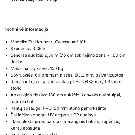
Techninė informacija
Modelis: Trekkrunner „Colosseum“ 10ft
Skersmuo: 3,05 m
Bendras aukštis: 2,56 m (76 cm šokinėjimo zona + 180 cm
tinklas)
Maksimali apkrova: 150 kg
Spyruoklės: 60 premium klasės, Ø3,2 mm, galvanizuotos
Rėmas ir kojos: galvanizuotas plienas Ø38 mm, 1,35 mm
storio
Apsauginis tinklas: 180 cm aukščio, konveksiniai stulpai,
paminkštinti
Kantų apsauga: PVC, 20 mm storio paminkštinta
Šokinėjimo danga: UV atsparus PP audinys
Į komplektą įeina: batutas, apsauginis tinklas, kopėčios,
kantų apsauga
Instrukcija: švedų kalba