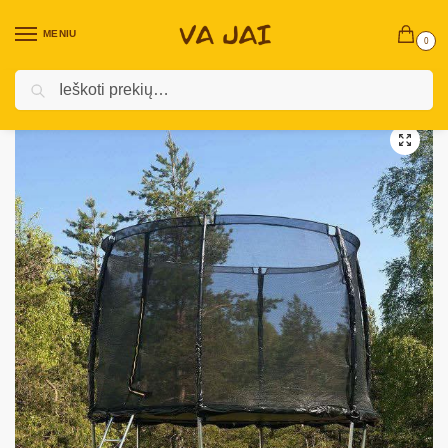
MENIU
0
Ieškoti
Pradžia
Prekės vaikams
Batutai ir jų priedai
Trekkrunner batutas „Colosseum“ 305cm
/
/
/