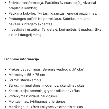
Erdvės transformacija. Padidina šviesos pojūtį, vizualiai
praplečia kambarį.
Patikima kokybė. Tvirtas, ilgaamžis, lengvai prižiūrimas.
Prabangos pojūtis be pertekliaus. Subtilus, bet labai
paveikus interjero akcentas.
Investicija į estetiką. Tai detalė, kuri neišeis iš mados, išliks
aktuali daugelį metų.
Techninė informacija
Prekės pavadinimas: Berėmis veidrodis „Micke“
Matmenys: 55 x 75 cm
Forma: stačiakampis
Stilius: minimalistinis, modernus, skandinaviškas
Konstrukcija: berėmis, grynas stiklo paviršius
Pritaikymas: vidaus naudojimui
Montavimas: tvirtinamas prie sienos
Medžiaga: aukštos kokybės veidrodinis stiklas