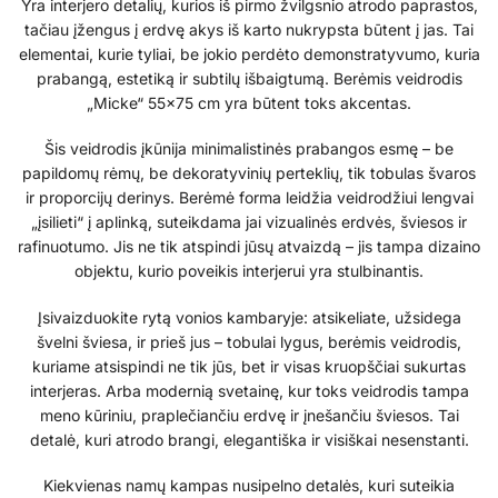
Yra interjero detalių, kurios iš pirmo žvilgsnio atrodo paprastos,
tačiau įžengus į erdvę akys iš karto nukrypsta būtent į jas. Tai
elementai, kurie tyliai, be jokio perdėto demonstratyvumo, kuria
prabangą, estetiką ir subtilų išbaigtumą. Berėmis veidrodis
„Micke“ 55×75 cm yra būtent toks akcentas.
Šis veidrodis įkūnija minimalistinės prabangos esmę – be
papildomų rėmų, be dekoratyvinių perteklių, tik tobulas švaros
ir proporcijų derinys. Berėmė forma leidžia veidrodžiui lengvai
„įsilieti“ į aplinką, suteikdama jai vizualinės erdvės, šviesos ir
rafinuotumo. Jis ne tik atspindi jūsų atvaizdą – jis tampa dizaino
objektu, kurio poveikis interjerui yra stulbinantis.
Įsivaizduokite rytą vonios kambaryje: atsikeliate, užsidega
švelni šviesa, ir prieš jus – tobulai lygus, berėmis veidrodis,
kuriame atsispindi ne tik jūs, bet ir visas kruopščiai sukurtas
interjeras. Arba modernią svetainę, kur toks veidrodis tampa
meno kūriniu, praplečiančiu erdvę ir įnešančiu šviesos. Tai
detalė, kuri atrodo brangi, elegantiška ir visiškai nesenstanti.
Kiekvienas namų kampas nusipelno detalės, kuri suteikia