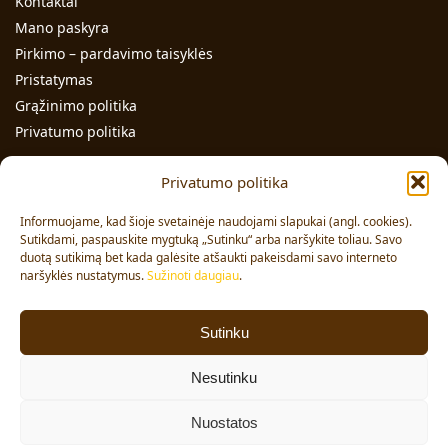
Kontaktai
Mano paskyra
Pirkimo – pardavimo taisyklės
Pristatymas
Grąžinimo politika
Privatumo politika
Kontaktai
Privatumo politika
Individualios veiklos pažymos Nr.: 991331
Informuojame, kad šioje svetainėje naudojami slapukai (angl. cookies).
Adresas: Volungės g. 23-18, LT-63176, Alytus
Sutikdami, paspauskite mygtuką „Sutinku“ arba naršykite toliau. Savo
Pardavimai:
duotą sutikimą bet kada galėsite atšaukti pakeisdami savo interneto
+370 608 91 653
naršyklės nustatymus.
Sužinoti daugiau
.
Užsakymai:
+370 678 36 453
El. paštas:
info@vajai.eu
Sutinku
Sekite mus
Nesutinku
Facebook
Nuostatos
© 2024 VAJAI. Visos teisės saugomos.