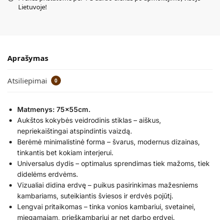
Lietuvoje!
Aprašymas
Atsiliepimai
0
Matmenys: 75x55cm.
Aukštos kokybės veidrodinis stiklas – aiškus,
nepriekaištingai atspindintis vaizdą.
Berėmė minimalistinė forma – švarus, modernus dizainas,
tinkantis bet kokiam interjerui.
Universalus dydis – optimalus sprendimas tiek mažoms, tiek
didelėms erdvėms.
Vizualiai didina erdvę – puikus pasirinkimas mažesniems
kambariams, suteikiantis šviesos ir erdvės pojūtį.
Lengvai pritaikomas – tinka vonios kambariui, svetainei,
miegamajam, prieškambariui ar net darbo erdvei.