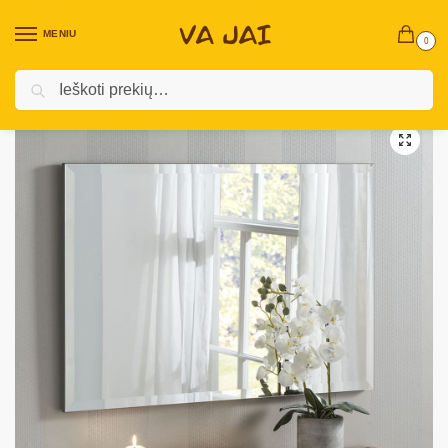
MENIU
0
Ieškoti
Pradžia
Vidaus baldai
Veidrodžiai
Berėmis veidrodis „Micke“
/
/
/