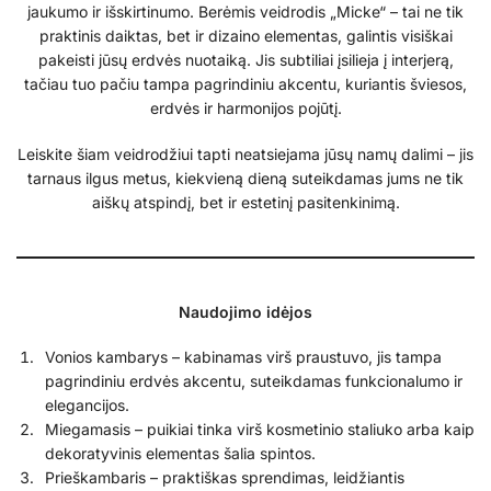
jaukumo ir išskirtinumo. Berėmis veidrodis „Micke“ – tai ne tik
praktinis daiktas, bet ir dizaino elementas, galintis visiškai
pakeisti jūsų erdvės nuotaiką. Jis subtiliai įsilieja į interjerą,
tačiau tuo pačiu tampa pagrindiniu akcentu, kuriantis šviesos,
erdvės ir harmonijos pojūtį.
Leiskite šiam veidrodžiui tapti neatsiejama jūsų namų dalimi – jis
tarnaus ilgus metus, kiekvieną dieną suteikdamas jums ne tik
aiškų atspindį, bet ir estetinį pasitenkinimą.
Naudojimo idėjos
Vonios kambarys – kabinamas virš praustuvo, jis tampa
pagrindiniu erdvės akcentu, suteikdamas funkcionalumo ir
elegancijos.
Miegamasis – puikiai tinka virš kosmetinio staliuko arba kaip
dekoratyvinis elementas šalia spintos.
Prieškambaris – praktiškas sprendimas, leidžiantis