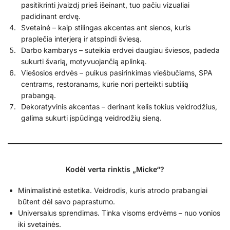
pasitikrinti įvaizdį prieš išeinant, tuo pačiu vizualiai
padidinant erdvę.
Svetainė – kaip stilingas akcentas ant sienos, kuris
praplečia interjerą ir atspindi šviesą.
Darbo kambarys – suteikia erdvei daugiau šviesos, padeda
sukurti švarią, motyvuojančią aplinką.
Viešosios erdvės – puikus pasirinkimas viešbučiams, SPA
centrams, restoranams, kurie nori perteikti subtilią
prabangą.
Dekoratyvinis akcentas – derinant kelis tokius veidrodžius,
galima sukurti įspūdingą veidrodžių sieną.
Kodėl verta rinktis „Micke“?
Minimalistinė estetika. Veidrodis, kuris atrodo prabangiai
būtent dėl savo paprastumo.
Universalus sprendimas. Tinka visoms erdvėms – nuo vonios
iki svetainės.