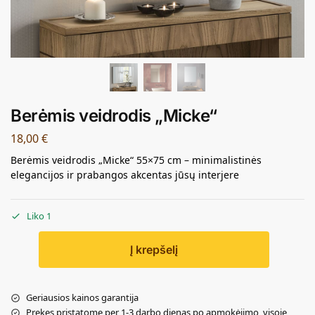
Berėmis veidrodis „Micke“
18,00
€
Berėmis veidrodis „Micke“ 55×75 cm – minimalistinės
elegancijos ir prabangos akcentas jūsų interjere
Liko 1
Į krepšelį
Geriausios kainos garantija
Prekes pristatome per 1-3 darbo dienas po apmokėjimo, visoje