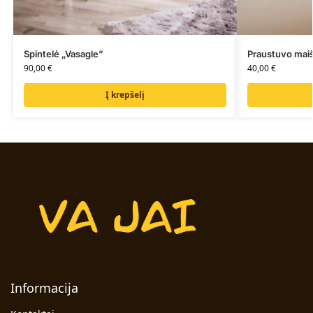
Spintelė „Vasagle”
Praustuvo mai
90,00
€
40,00
€
Į krepšelį
Informacija