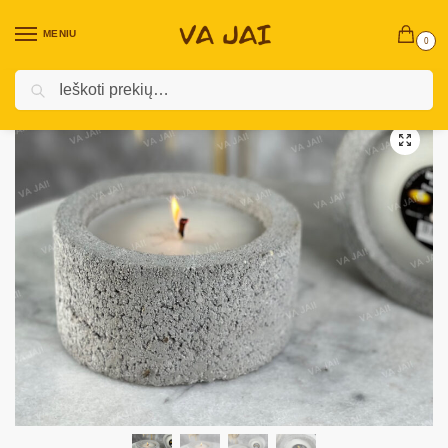
MENIU
0
Ieškoti
Pradžia
Sodo - Lauko prekės
Sodo - Daržo floristikos prekės
Betoninė žvakė „MosqLite”
/
/
/