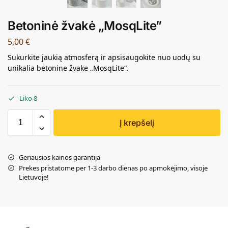
Betoninė žvakė „MosqLite”
5,00
€
Sukurkite jaukią atmosferą ir apsisaugokite nuo uodų su
unikalia betonine žvake „MosqLite“.
Liko 8
Į krepšelį
Geriausios kainos garantija
Prekes pristatome per 1-3 darbo dienas po apmokėjimo, visoje
Lietuvoje!