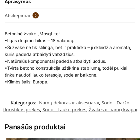
Aprašymas
Atsiliepimai
0
Betoninė žvakė „MosqLite”
•Ilgas degimo laikas – 18 valandų.
•Ši žvakė ne tik stilinga, bet ir praktiška – ji skleidžia aromatą,
kuris padeda atbaidyti vabzdžius.
•Natūralūs komponentai padeda atbaidyti uodus.
•Tvirta betono konstrukcija užtikrina stabilumą, todėl puikiai
tinka naudoti lauko terasoje, sode ar balkone.
•Kilmės šalis: Europa.
Kategorijos:
Namų dekoras ir aksesuarai
,
Sodo - Daržo
floristikos prekės
,
Sodo - Lauko prekės
,
Žvakės ir namų kvapai
Panašūs produktai