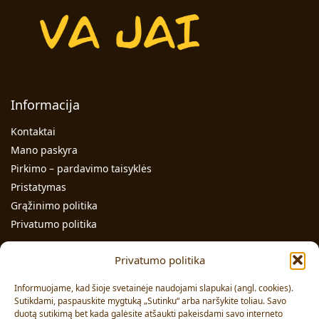
Informacija
Kontaktai
Mano paskyra
Pirkimo – pardavimo taisyklės
Pristatymas
Grąžinimo politika
Privatumo politika
Kontaktai
Privatumo politika
Individualios veiklos pažymos Nr.: 991331
Informuojame, kad šioje svetainėje naudojami slapukai (angl. cookies).
Adresas: Volungės g. 23-18, LT-63176, Alytus
Sutikdami, paspauskite mygtuką „Sutinku“ arba naršykite toliau. Savo
duotą sutikimą bet kada galėsite atšaukti pakeisdami savo interneto
Pardavimai:
+370 608 91 653