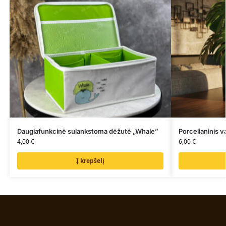
Daugiafunkcinė sulankstoma dėžutė „Whale”
Porcelianinis 
4,00
€
6,00
€
Į krepšelį