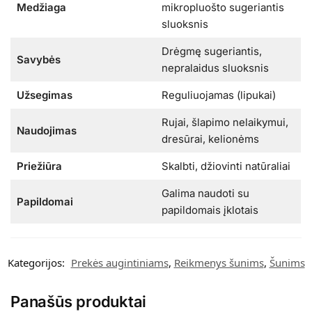
Medžiaga
mikropluošto sugeriantis
sluoksnis
Drėgmę sugeriantis,
Savybės
nepralaidus sluoksnis
Užsegimas
Reguliuojamas (lipukai)
Rujai, šlapimo nelaikymui,
Naudojimas
dresūrai, kelionėms
Priežiūra
Skalbti, džiovinti natūraliai
Galima naudoti su
Papildomai
papildomais įklotais
Kategorijos:
Prekės augintiniams
,
Reikmenys šunims
,
Šunims
Panašūs produktai