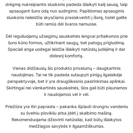
drėgmę nukreipiantis sluoksnis padeda išlaikyti kailį sausą, taip
apsaugant šuns odą nuo sudirgimo. Papildomas apsauginis
sluoksnis neleidžia skysčiams prasiskverbti į išorę, todėl galite
būti ramūs dėl švaros namuose.
Dėl reguliuojamų užsegimų sauskelnės lengvai pritaikomos prie
šuns kūno formos, užtikrinant saugų, bet patogų prigludimą.
Speciali anga uodegai leidžia išlaikyti natūralų judėjimą ir dar
didesnį komfortą.
Vienas didžiausių šio produkto privalumų – daugkartinis
naudojimas. Tai ne tik padeda sutaupyti pinigų ilgalaikėje
perspektyvoje, bet ir yra draugiškesnis pasirinkimas aplinkai.
Skirtingai nei vienkartinės sauskelnės, šios gali būti plaunamos
ir naudojamos vėl ir vėl.
Priežiūra yra itin paprasta – pakanka išplauti drungnu vandeniu
su švelniu plovikliu arba įdėti į skalbimo mašiną.
Rekomenduojama džiovinti natūraliai, kad būtų išlaikytos
medžiagos savybės ir ilgaamžiškumas.