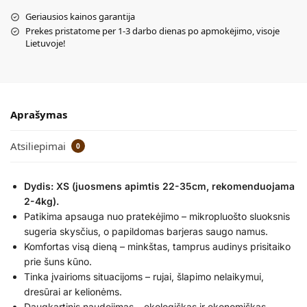
Geriausios kainos garantija
Prekes pristatome per 1-3 darbo dienas po apmokėjimo, visoje
Lietuvoje!
Aprašymas
Atsiliepimai
0
Dydis: XS (juosmens apimtis 22-35cm, rekomenduojama
2-4kg).
Patikima apsauga nuo pratekėjimo – mikropluošto sluoksnis
sugeria skysčius, o papildomas barjeras saugo namus.
Komfortas visą dieną – minkštas, tamprus audinys prisitaiko
prie šuns kūno.
Tinka įvairioms situacijoms – rujai, šlapimo nelaikymui,
dresūrai ar kelionėms.
Daugkartinis naudojimas – ekologiškas ir ekonomiškas