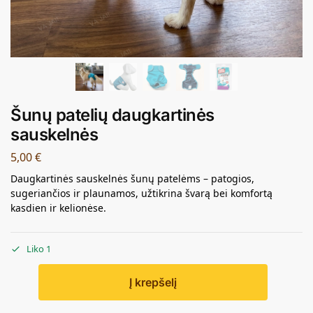
Šunų patelių daugkartinės
sauskelnės
5,00
€
Daugkartinės sauskelnės šunų patelėms – patogios,
sugeriančios ir plaunamos, užtikrina švarą bei komfortą
kasdien ir kelionėse.
Liko 1
Į krepšelį