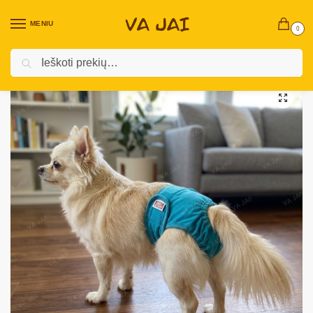
MENIU
0
Ieškoti
Pradžia
Prekės augintiniams
Šunims
Reikmenys šunims
Šunų patelių daugkartinės sauskelnės
/
/
/
/