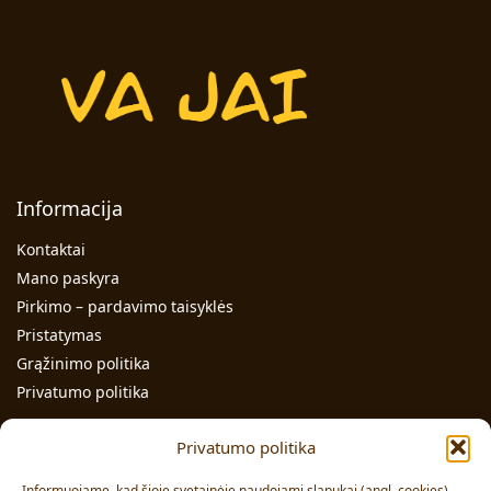
Informacija
Kontaktai
Mano paskyra
Pirkimo – pardavimo taisyklės
Pristatymas
Grąžinimo politika
Privatumo politika
Kontaktai
Privatumo politika
Individualios veiklos pažymos Nr.: 991331
Informuojame, kad šioje svetainėje naudojami slapukai (angl. cookies).