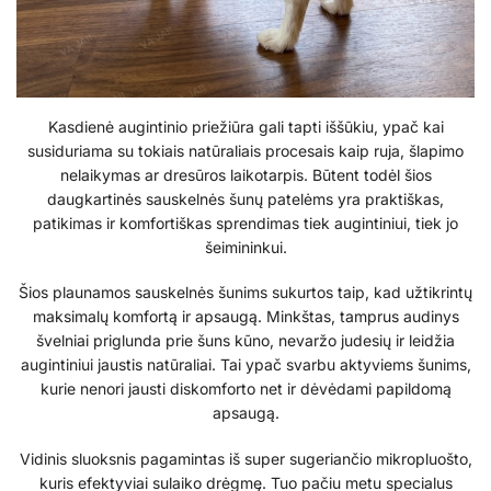
Kasdienė augintinio priežiūra gali tapti iššūkiu, ypač kai
susiduriama su tokiais natūraliais procesais kaip ruja, šlapimo
nelaikymas ar dresūros laikotarpis. Būtent todėl šios
daugkartinės sauskelnės šunų patelėms yra praktiškas,
patikimas ir komfortiškas sprendimas tiek augintiniui, tiek jo
šeimininkui.
Šios plaunamos sauskelnės šunims sukurtos taip, kad užtikrintų
maksimalų komfortą ir apsaugą. Minkštas, tamprus audinys
švelniai priglunda prie šuns kūno, nevaržo judesių ir leidžia
augintiniui jaustis natūraliai. Tai ypač svarbu aktyviems šunims,
kurie nenori jausti diskomforto net ir dėvėdami papildomą
apsaugą.
Vidinis sluoksnis pagamintas iš super sugeriančio mikropluošto,
kuris efektyviai sulaiko drėgmę. Tuo pačiu metu specialus