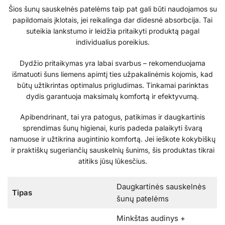
Šios šunų sauskelnės patelėms taip pat gali būti naudojamos su
papildomais įklotais, jei reikalinga dar didesnė absorbcija. Tai
suteikia lankstumo ir leidžia pritaikyti produktą pagal
individualius poreikius.
Dydžio pritaikymas yra labai svarbus – rekomenduojama
išmatuoti šuns liemens apimtį ties užpakalinėmis kojomis, kad
būtų užtikrintas optimalus prigludimas. Tinkamai parinktas
dydis garantuoja maksimalų komfortą ir efektyvumą.
Apibendrinant, tai yra patogus, patikimas ir daugkartinis
sprendimas šunų higienai, kuris padeda palaikyti švarą
namuose ir užtikrina augintinio komfortą. Jei ieškote kokybiškų
ir praktiškų sugeriančių sauskelnių šunims, šis produktas tikrai
atitiks jūsų lūkesčius.
Daugkartinės sauskelnės
Tipas
šunų patelėms
Minkštas audinys +