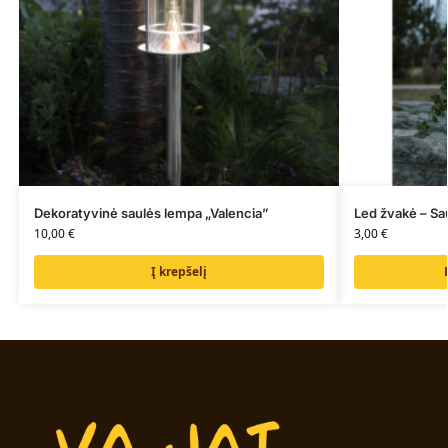
Dekoratyvinė saulės lempa „Valencia”
Led žvakė – Sa
10,00
€
3,00
€
Į krepšelį