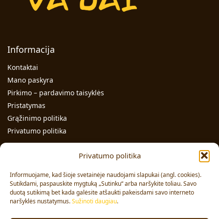
Informacija
Kontaktai
Mano paskyra
Pirkimo – pardavimo taisyklės
Pristatymas
Grąžinimo politika
Privatumo politika
Kontaktai
Privatumo politika
Individualios veiklos pažymos Nr.: 991331
Informuojame, kad šioje svetainėje naudojami slapukai (angl. cookies).
Adresas: Volungės g. 23-18, LT-63176, Alytus
Sutikdami, paspauskite mygtuką „Sutinku“ arba naršykite toliau. Savo
duotą sutikimą bet kada galėsite atšaukti pakeisdami savo interneto
Pardavimai:
+370 608 91 653
naršyklės nustatymus.
Sužinoti daugiau
.
Užsakymai:
+370 678 36 453
El. paštas:
info@vajai.eu