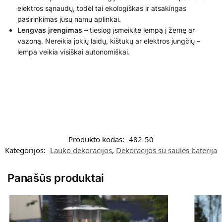
elektros sąnaudų, todėl tai ekologiškas ir atsakingas
pasirinkimas jūsų namų aplinkai.
Lengvas įrengimas
– tiesiog įsmeikite lempą į žemę ar
vazoną. Nereikia jokių laidų, kištukų ar elektros jungčių –
lempa veikia visiškai autonomiškai.
Produkto kodas:
482-50
Kategorijos:
Lauko dekoracijos
,
Dekoracijos su saulės baterija
Panašūs produktai