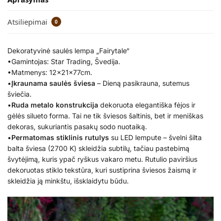
Atsiliepimai
0
Dekoratyvinė saulės lempa „Fairytale“
•Gamintojas: Star Trading, Švedija.
•Matmenys: 12x21x77cm.
•
Įkraunama saulės šviesa
– Dieną pasikrauna, sutemus
šviečia.
•
Ruda metalo konstrukcija
dekoruota elegantiška fėjos ir
gėlės silueto forma. Tai ne tik šviesos šaltinis, bet ir meniškas
dekoras, sukuriantis pasakų sodo nuotaiką.
•
Permatomas stiklinis rutulys
su LED lempute – švelni šilta
balta šviesa (2700 K) skleidžia subtilų, tačiau pastebimą
švytėjimą, kuris ypač ryškus vakaro metu. Rutulio paviršius
dekoruotas stiklo tekstūra, kuri sustiprina šviesos žaismą ir
skleidžia ją minkštu, išsklaidytu būdu.