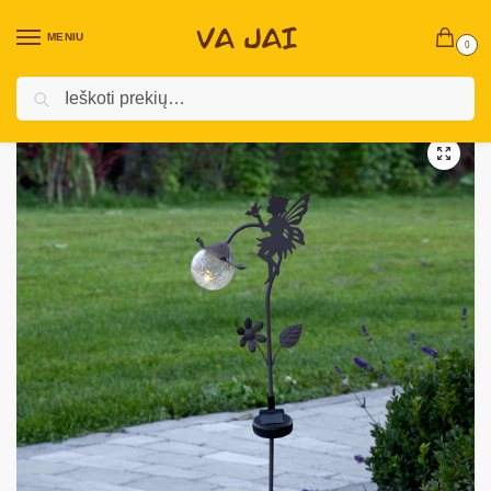
MENIU
0
Ieškoti
Pradžia
Lauko dekoracijos
Dekoracijos su saulės baterija
Dekoratyvinė saulės lempa „Fairytale“
/
/
/