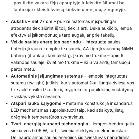
pasitikite vakarą fėjų apsuptyje ir leiskite šilumai bei
fantazijai skleisti šviesą kiekviename jūsų žingsnyje.
Aukštis – net 77 cm
– puikiai matomas ir įspūdingai
atrodantis tiek žiūrint iš toli, tiek iš arti. Dėka aukščio, lempa
efektyviai įsikomponuoja tarp augalų ar prie takelių.
Veikia saulės energijos pagrindu
– integruota saulės
baterija įkrauna komplekte esančią AA tipo įkraunamą NiMH
bateriją (įtraukta į komplektą). Įkrovimo trukmė – apie 6
valandos saulėje, švietimo trukmė – iki 6 valandų tamsiuoju
paros metu.
Automatinis įsijungimas sutemus
– lempoje integruotas
sutemų (twilight) jutiklis, kuris automatiškai įjungia šviesą vos
tik saulė nusileidžia. Jokių mygtukų ar papildomų nustatymų
– viskas vyksta savaime.
Atspari lauko sąlygoms
– metalinė konstrukcija ir sandarus
LED mechanizmas suprojektuoti taip, kad atlaikytų lietų,
drėgmę ir temperatūros svyravimus.
Tvari, energiją taupanti technologija
– lempos bendra galia
siekia vos 0.06 W, tad ji šviečia efektyviai ir ekonomiškai.
Dėl naudojamos saulės energijos šis šviestuvas nepadidina