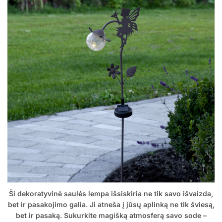
Ši dekoratyvinė saulės lempa išsiskiria ne tik savo išvaizda,
bet ir pasakojimo galia. Ji atneša į jūsų aplinką ne tik šviesą,
bet ir pasaką. Sukurkite magišką atmosferą savo sode –