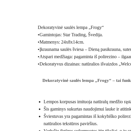
Dekoratyvinė saulės lempa „Frogy“
•Gamintojas: Star Trading, Švedija.
•Matmenys: 24x8x14cm.
•Įkraunama saulės šviesa – Dieną pasikrauna, sute
•Atspari medžiaga: pagaminta iš polirezino – ilgaam
•Dekoratyvus dizainas: natūralios išvaizdos „Welco
Dekoratyvinė saulės lempa „Frogy“ – tai funkci
Lempos korpusas imituoja natūralų medžio rąstą
Šis gaminys sukurtas naudojimui lauke ir atitin
Šviestuvas yra pagamintas iš kokybiško polirezi
natūralios tekstūros paviršius.
Varlyčių figūros suformuotos itin tiksliai, o jų