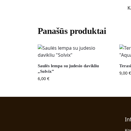
K
Panašūs produktai
Saulės lempa su judesio davikliu
Teras
„Solvix”
9,00
€
6,00
€
In
Ko