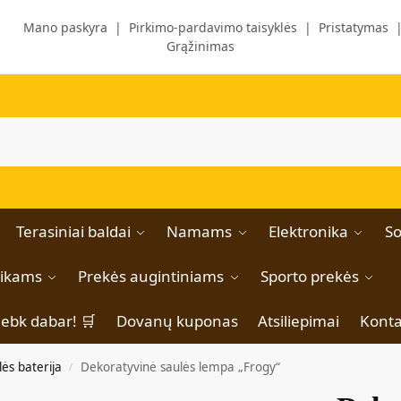
Mano paskyra
|
Pirkimo-pardavimo taisyklės
|
Pristatymas
Grąžinimas
Terasiniai baldai
Namams
Elektronika
So
aikams
Prekės augintiniams
Sporto prekės
iebk dabar! 🛒
Dovanų kuponas
Atsiliepimai
Konta
lės baterija
Dekoratyvinė saulės lempa „Frogy“
/