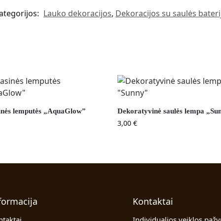
ategorijos:
Lauko dekoracijos
,
Dekoracijos su saulės bateri
inės lemputės „AquaGlow”
Dekoratyvinė saulės lempa „Su
3,00
€
formacija
Kontaktai
ntaktai
Individualios veiklos pažy