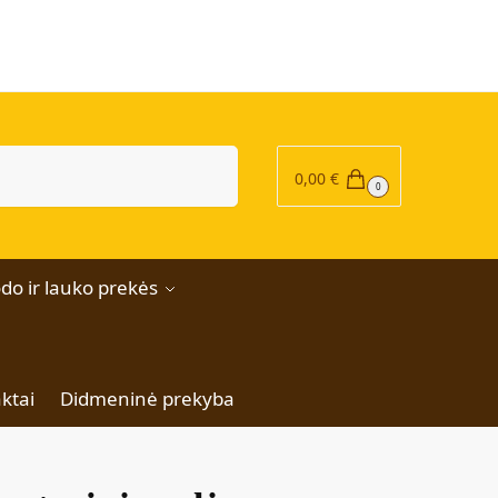
|
Ieškoti
0,00
€
0
do ir lauko prekės
ktai
Didmeninė prekyba