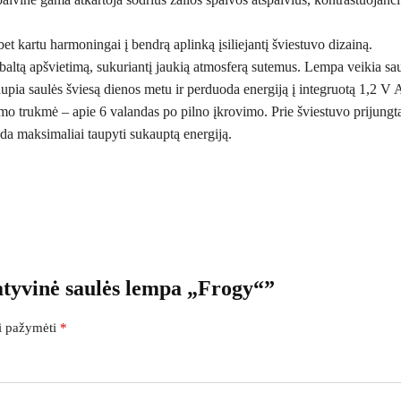
bet kartu harmoningai į bendrą aplinką įsiliejantį šviestuvo dizainą.
i baltą apšvietimą, sukuriantį jaukią atmosferą sutemus. Lempa veikia sa
aupia saulės šviesą dienos metu ir perduoda energiją į integruotą 1,2 
imo trukmė – apie 6 valandas po pilno įkrovimo. Prie šviestuvo prijungtas
deda maksimaliai taupyti sukauptą energiją.
tyvinė saulės lempa „Frogy“”
ai pažymėti
*