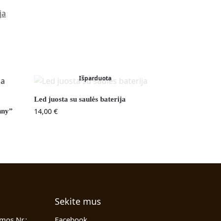
ja
Išparduota
Led juosta su saulės baterija
14,00
€
nny”
Sekite mus
mos Nr.:
Facebook