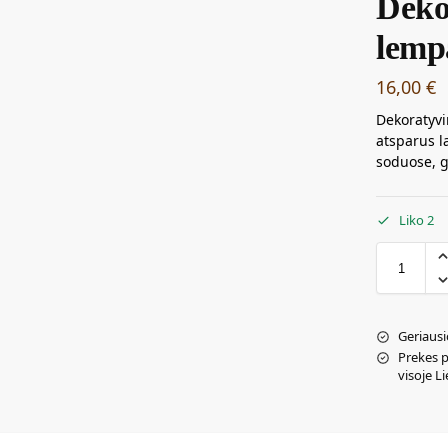
Deko
lemp
16,00
€
Dekoratyvi
atsparus l
soduose, g
Liko 2
Geriausi
Prekes 
visoje L