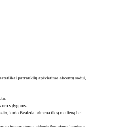
estetiškai patrauklių apšvietimo akcentų sodui,
ašku.
ms oro sąlygoms.
zito, kurio išvaizda primena tikrą medieną bei
ančius su integruotomis gėlėmis šoniniame kamieno