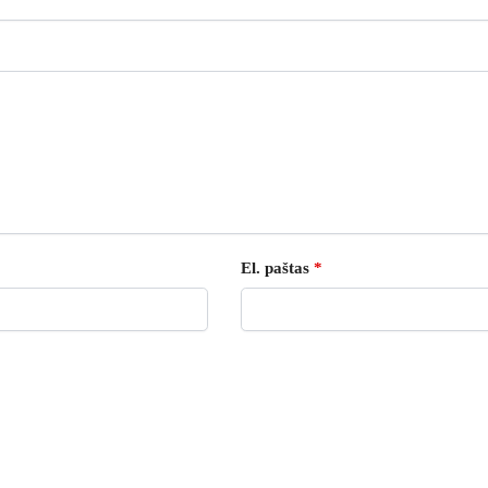
El. paštas
*