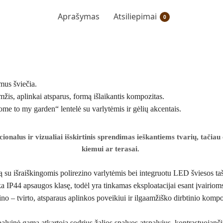
Aprašymas
Atsiliepimai
0
mus šviečia.
žis, aplinkai atsparus, formą išlaikantis kompozitas.
me to my garden“ lentelė su varlytėmis ir gėlių akcentais.
onalus ir vizualiai išskirtinis sprendimas ieškantiems tvarių, tačiau 
kiemui ar terasai.
 su išraiškingomis polirezino varlytėmis bei integruotu LED šviesos t
ka IP44 apsaugos klasę, todėl yra tinkamas eksploatacijai esant įvairio
no – tvirto, atsparaus aplinkos poveikiui ir ilgaamžiško dirbtinio kompo
 spalvinė gama atkartoja sodrius žalios spalvos atspalvius, kontrastuoj