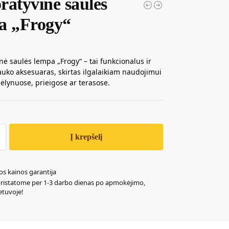
ratyvinė saulės
a „Frogy“
nė saulės lempa „Frogy“ – tai funkcionalus ir
auko aksesuaras, skirtas ilgalaikiam naudojimui
ėlynuose, prieigose ar terasose.
Į krepšelį
os kainos garantija
pristatome per 1-3 darbo dienas po apmokėjimo,
ietuvoje!