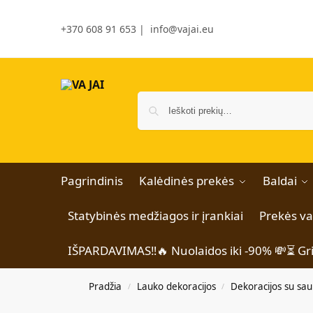
+370 608 91 653
|
info@vajai.eu
Pagrindinis
Kalėdinės prekės
Baldai
Statybinės medžiagos ir įrankiai
Prekės v
IŠPARDAVIMAS‼️🔥 Nuolaidos iki -90% 💸⏳ Gr
Pradžia
Lauko dekoracijos
Dekoracijos su sau
/
/