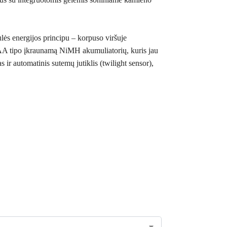
ulės energijos principu – korpuso viršuje
V AA tipo įkraunamą NiMH akumuliatorių, kuris jau
 ir automatinis sutemų jutiklis (twilight sensor),