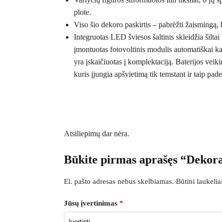
plote.
Viso šio dekoro paskirtis – pabrėžti žaismingą, 
Integruotas LED šviesos šaltinis skleidžia šilta
įmontuotas fotovoltinis modulis automatiškai k
yra įskaičiuotas į komplektaciją. Baterijos veik
kuris įjungia apšvietimą tik temstant ir taip pa
Atsiliepimų dar nėra.
Būkite pirmas aprašęs “Dekora
El. pašto adresas nebus skelbiamas.
Būtini laukeli
Jūsų įvertinimas
*