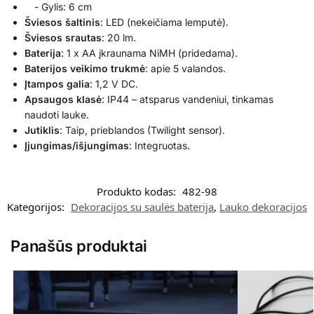
- Gylis: 6 cm
Šviesos
šaltinis
: LED (nekeičiama lemputė).
Šviesos
srautas
: 20 lm.
Baterija
: 1 x AA įkraunama NiMH (pridedama).
Baterijos veikimo trukmė
: apie 5 valandos.
Įtampos
galia
: 1,2 V DC.
Apsaugos
klasė
: IP44 – atsparus vandeniui, tinkamas
naudoti lauke.
Jutiklis
: Taip, prieblandos (Twilight sensor).
Įjungimas/išjungimas
: Integruotas.
Produkto kodas:
482-98
Kategorijos:
Dekoracijos su saulės baterija
,
Lauko dekoracijos
Panašūs produktai