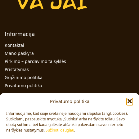
Informacija
Kontaktai
Mano paskyra
Pirkimo – pardavimo taisyklės
Pristatymas
Grąžinimo politika
Privatumo politika
Kontaktai
Privatumo politika
Individualios veiklos pažymos Nr.: 991331
Informuojame, kad šioje svetainėje naudojami slapukai (angl. cookies).
Adresas: Volungės g. 23-18, LT-63176, Alytus
Sutikdami, paspauskite mygtuką „Sutinku“ arba naršykite toliau. Savo
duotą sutikimą bet kada galėsite atšaukti pakeisdami savo interneto
Pardavimai:
+370 608 91 653
naršyklės nustatymus.
Sužinoti daugiau
.
Užsakymai:
+370 678 36 453
El. paštas:
info@vajai.eu