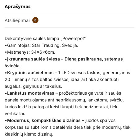
Aprašymas
Atsiliepimai
0
Dekoratyvinė saulės lempa „Powerspot“
•Gamintojas: Star Trauding, Švedija.
•Matmenys: 34x6x6cm.
•
Įkraunama saulės šviesa – Dieną pasikrauna, sutemus
šviečia.
•
Kryptinis apšvietimas
– 1 LED šviesos taškas, generuojantis
20 liumenų šiltos baltos šviesos, idealiai tinka akcentuoti
augalus, gėlynus ar takelius.
•
Lankstus montavimas
– prožektoriaus galvutė ir saulės
panelė montuojamos ant nepriklausomų, lankstomų svirčių,
kurios leidžia patogiai keisti kryptį tiek horizontaliai, tiek
vertikaliai.
•
Modernus, kompaktiškas dizainas
– juodos spalvos
korpusas su subtiliomis detalėmis dera tiek prie modernių, tiek
klasikinių kiemo dizainų.