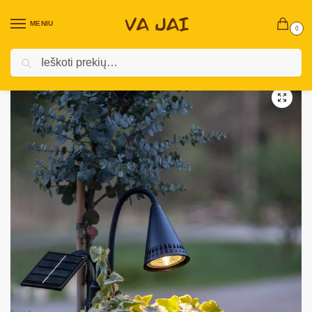
MENIU
0
Ieškoti
Pradžia
Lauko dekoracijos
Dekoracijos su saulės baterija
Dekoratyvinė saulės lempa „Powerspot“
/
/
/