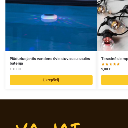
Plūduriuojantis vandens šviestuvas su saulės
Terasinės lem
baterija
9,00
€
10,00
€
Į krepšelį