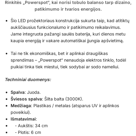
Rinkitės „Powerspot“, kai norisi tobulo balanso tarp dizaino,
patikimumo ir tvarios energijos.
Šio LED prožektoriaus konstrukcija sukurta taip, kad atitiktų
aukščiausius funkcionalumo ir patikimumo reikalavimus.
Jame integruota pažangi saulės baterija, kuri dienos metu
kaupia energiją ir vakare automatiškai įjungia apšvietimą.
Tai ne tik ekonomiškas, bet ir aplinkai draugiškas
sprendimas – „Powerspot“ nenaudoja elektros tinklo, todėl
puikiai tinka tiek miestui, tiek sodybai ar sodo nameliui.
Techniniai duomenys:
Spalva
: Juoda.
Šviesos
spalva
: Šilta balta (3000K).
Medžiaga
: Plastikas / metalas (atsparus UV ir aplinkos
poveikiui).
Išmatavimai
:
- Aukštis: 34 cm
- Plotis: 6 cm