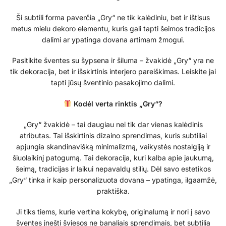
Ši subtili forma paverčia „Gry“ ne tik kalėdiniu, bet ir ištisus
metus mielu dekoro elementu, kuris gali tapti šeimos tradicijos
dalimi ar ypatinga dovana artimam žmogui.
Pasitikite šventes su šypsena ir šiluma – žvakidė „Gry“ yra ne
tik dekoracija, bet ir išskirtinis interjero pareiškimas. Leiskite jai
tapti jūsų šventinio pasakojimo dalimi.
Kodėl verta rinktis „Gry“?
„Gry“ žvakidė – tai daugiau nei tik dar vienas kalėdinis
atributas. Tai išskirtinis dizaino sprendimas, kuris subtiliai
apjungia skandinavišką minimalizmą, vaikystės nostalgiją ir
šiuolaikinį patogumą. Tai dekoracija, kuri kalba apie jaukumą,
šeimą, tradicijas ir laikui nepavaldų stilių. Dėl savo estetikos
„Gry“ tinka ir kaip personalizuota dovana – ypatinga, ilgaamžė,
praktiška.
Ji tiks tiems, kurie vertina kokybę, originalumą ir nori į savo
šventes įnešti šviesos ne banaliais sprendimais, bet subtilia