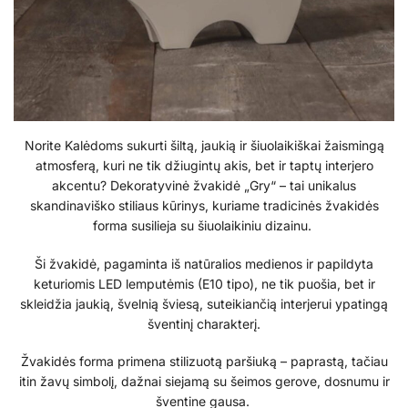
Norite Kalėdoms sukurti šiltą, jaukią ir šiuolaikiškai žaismingą
atmosferą, kuri ne tik džiugintų akis, bet ir taptų interjero
akcentu? Dekoratyvinė žvakidė „Gry“ – tai unikalus
skandinaviško stiliaus kūrinys, kuriame tradicinės žvakidės
forma susilieja su šiuolaikiniu dizainu.
Ši žvakidė, pagaminta iš natūralios medienos ir papildyta
keturiomis LED lemputėmis (E10 tipo), ne tik puošia, bet ir
skleidžia jaukią, švelnią šviesą, suteikiančią interjerui ypatingą
šventinį charakterį.
Žvakidės forma primena stilizuotą paršiuką – paprastą, tačiau
itin žavų simbolį, dažnai siejamą su šeimos gerove, dosnumu ir
šventine gausa.