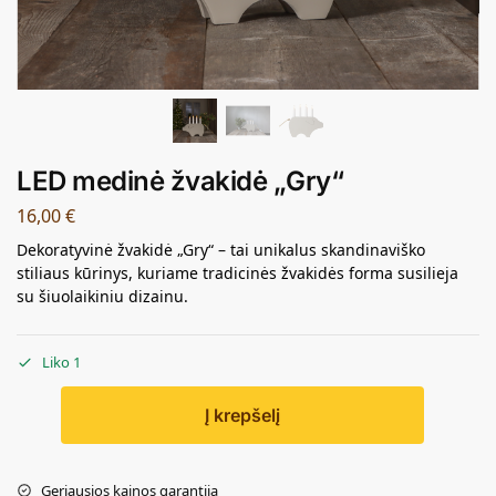
LED medinė žvakidė „Gry“
16,00
€
Dekoratyvinė žvakidė „Gry“ – tai unikalus skandinaviško
stiliaus kūrinys, kuriame tradicinės žvakidės forma susilieja
su šiuolaikiniu dizainu.
Liko 1
Į krepšelį
Geriausios kainos garantija