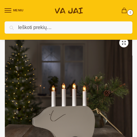
MENIU
0
Ieškoti
Pradžia
Kalėdinės prekės
Vidaus Kalėdinės Dekoracijos ￼
LED žvakidės
/
/
/