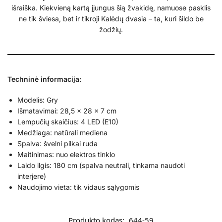
išraiška. Kiekvieną kartą įjungus šią žvakidę, namuose pasklis
ne tik šviesa, bet ir tikroji Kalėdų dvasia – ta, kuri šildo be
žodžių.
Techninė informacija:
Modelis: Gry
Išmatavimai: 28,5 × 28 × 7 cm
Lempučių skaičius: 4 LED (E10)
Medžiaga: natūrali mediena
Spalva: švelni pilkai ruda
Maitinimas: nuo elektros tinklo
Laido ilgis: 180 cm (spalva neutrali, tinkama naudoti
interjere)
Naudojimo vieta: tik vidaus sąlygomis
Produkto kodas:
644-59