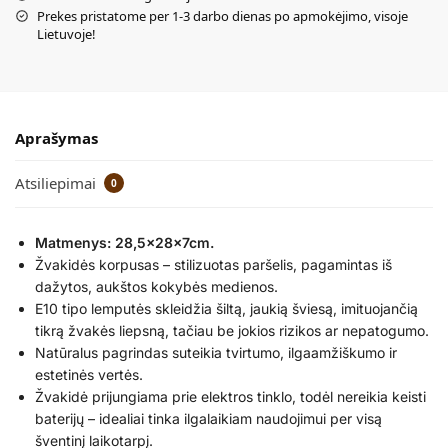
Prekes pristatome per 1-3 darbo dienas po apmokėjimo, visoje
Lietuvoje!
Aprašymas
Atsiliepimai
0
Matmenys: 28,5x28x7cm.
Žvakidės korpusas – stilizuotas paršelis, pagamintas iš
dažytos, aukštos kokybės medienos.
E10 tipo lemputės skleidžia šiltą, jaukią šviesą, imituojančią
tikrą žvakės liepsną, tačiau be jokios rizikos ar nepatogumo.
Natūralus pagrindas suteikia tvirtumo, ilgaamžiškumo ir
estetinės vertės.
Žvakidė prijungiama prie elektros tinklo, todėl nereikia keisti
baterijų – idealiai tinka ilgalaikiam naudojimui per visą
šventinį laikotarpį.