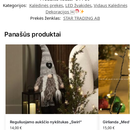
Kategorijos:
Kalėdinės prekės
,
LED žvakidės
,
Vidaus Kalėdinės
Dekoracijos ￼
Prekės ženklas:
STAR TRADING AB
Panašūs produktai
Reguliuojamo aukščio nykštukas „Swirl“
Girlianda „Med
14,00
€
15,00
€