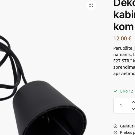
Dek
kabi
komp
12,00
€
Paruošite į
namams, b
E27 STIL“ 
sprendimas
apšvietim
Liko 12
Geriausi
Prekes 