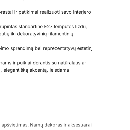
astai ir patikimai realizuoti savo interjero
ūpintas standartine E27 lemputės lizdu,
tių iki dekoratyvinių filamentinių
ėpimo sprendimą bei reprezentatyvų estetinį
ams ir puikiai derantis su natūralaus ar
ą, elegantišką akcentą, leisdama
 apšvietimas
,
Namų dekoras ir aksesuarai