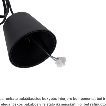
 pasirenkate aukščiausios kokybės interjero komponentą, bet 
 elegantiškos pakabos virš stalo iki neišskirtinio, bet rafinuot