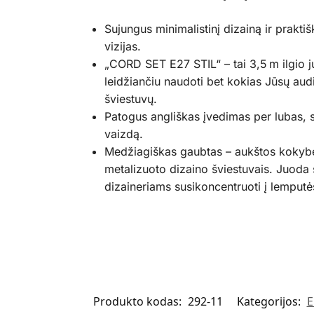
Sujungus minimalistinį dizainą ir praktiš
vizijas.
„CORD SET E27 STIL“ – tai 3,5 m ilgio 
leidžiančiu naudoti bet kokias Jūsų audi
šviestuvų.
Patogus angliškas įvedimas per lubas, s
vaizdą.
Medžiagiškas gaubtas – aukštos kokybės 
metalizuoto dizaino šviestuvais. Juoda 
dizaineriams susikoncentruoti į lemputė
Produkto kodas:
292-11
Kategorijos:
E