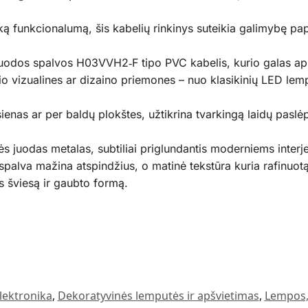
ką funkcionalumą, šis kabelių rinkinys suteikia galimybę papr
juodos spalvos H03VVH2‑F tipo PVC kabelis, kurio galas apr
o vizualines ar dizaino priemones – nuo klasikinių LED lempu
ienas ar per baldų plokštes, užtikrina tvarkingą laidų pasl
juodas metalas, subtiliai priglundantis moderniems interjer
spalva mažina atspindžius, o matinė tekstūra kuria rafinuot
s šviesą ir gaubto formą.
lektronika
,
Dekoratyvinės lemputės ir apšvietimas
,
Lempos,