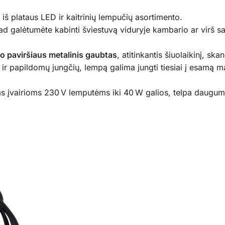
 iš plataus LED ir kaitrinių lempučių asortimento.
 galėtumėte kabinti šviestuvą viduryje kambario ar virš salė
io paviršiaus metalinis gaubtas
, atitinkantis šiuolaikinį, skan
 ir papildomų jungčių, lempą galima jungti tiesiai į esamą mai
tas įvairioms 230 V lemputėms iki 40 W galios, telpa dauguma