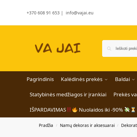
+370 608 91 653
|
info@vajai.eu
Pagrindinis
Kalėdinės prekės
Baldai
Statybinės medžiagos ir įrankiai
Prekės v
IŠPARDAVIMAS
Nuolaidos iki -90%
Pradžia
Namų dekoras ir aksesuarai
Dekorat
/
/