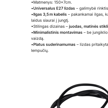
•Matmenys: 150x7cm.
•
Universalus E27 lizdas
– galimybė rinktis
•
Ilgas 3,5 m kabelis
– pakankamai ilgas, kad
laidus siaurai į jungtį.
•Stilingas dizainas –
juodas, matinės stikl
•
Minimalistinis montavimas
– be jungiklio
vaizdą.
•
Platus suderinamumas
– lizdas pritaiky
lempučių.