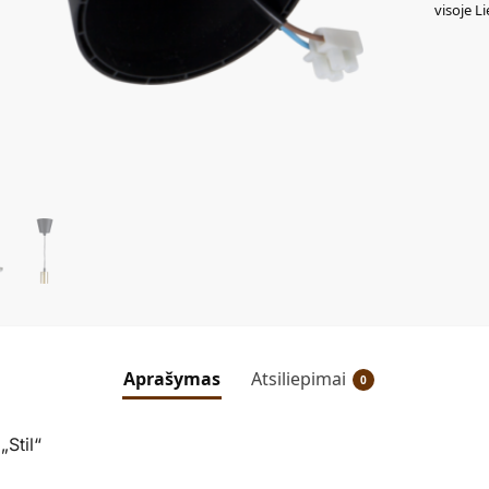
visoje L
Aprašymas
Atsiliepimai
0
Stil“