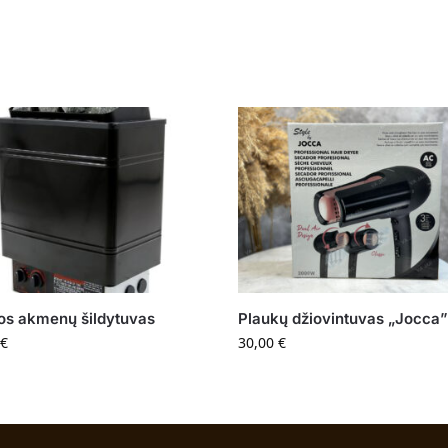
os akmenų šildytuvas
Plaukų džiovintuvas „Jocca
€
30,00
€