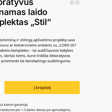
oratyvus
namas laido
lektas „Stil“
simintiną ir stilingą apšvietimo projektą savo
iurui ar komercinėms erdvėms su „CORD SET
kabelio komplektu – tai aukščiausios kokybės
, skirtas tiems, kurie trokšta dekoratyvios
o priemonės be bereikalingo sudėtingumo.
Į krepšelį
os kainos garantija
pristatome per 1-3 darbo dienas po apmokėjimo,