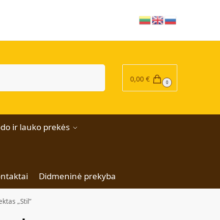
|
Ieškoti
0,00
€
0
do ir lauko prekės
ntaktai
Didmeninė prekyba
tas „Stil“