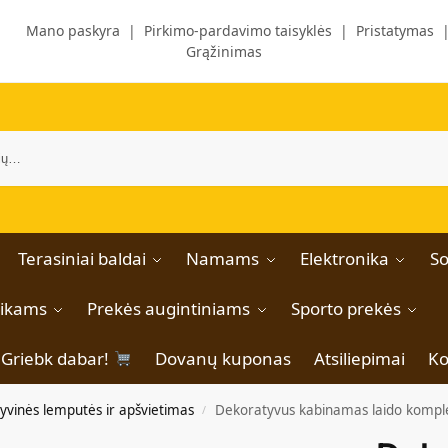
Mano paskyra
|
Pirkimo-pardavimo taisyklės
|
Pristatymas
Grąžinimas
Terasiniai baldai
Namams
Elektronika
So
aikams
Prekės augintiniams
Sporto prekės
Griebk dabar!
Dovanų kuponas
Atsiliepimai
Ko
yvinės lemputės ir apšvietimas
Dekoratyvus kabinamas laido komplek
/