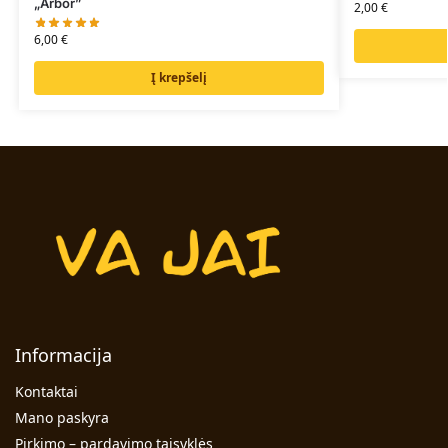
„Arbor”
2,00
€
6,00
€
Į krepšelį
Informacija
Kontaktai
Mano paskyra
Pirkimo – pardavimo taisyklės