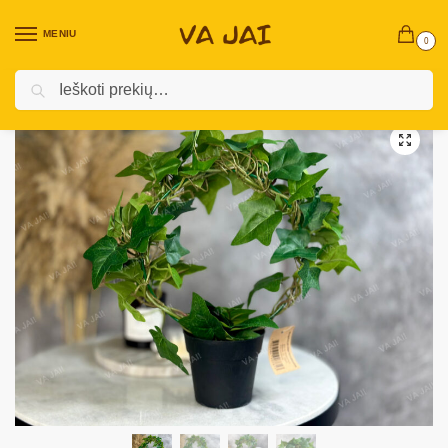
MENIU
0
Ieškoti
Pradžia
Namų dekoras ir aksesuarai
Dirbtiniai augalai
Dirbtinis vijoklinis augalas vazonėlyje
/
/
/