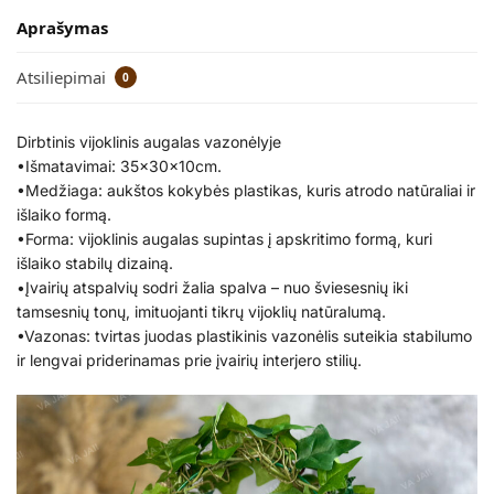
Aprašymas
Atsiliepimai
0
Dirbtinis vijoklinis augalas vazonėlyje
•Išmatavimai: 35x30x10cm.
•Medžiaga: aukštos kokybės plastikas, kuris atrodo natūraliai ir
išlaiko formą.
•Forma: vijoklinis augalas supintas į apskritimo formą, kuri
išlaiko stabilų dizainą.
•Įvairių atspalvių sodri žalia spalva – nuo šviesesnių iki
tamsesnių tonų, imituojanti tikrų vijoklių natūralumą.
•Vazonas: tvirtas juodas plastikinis vazonėlis suteikia stabilumo
ir lengvai priderinamas prie įvairių interjero stilių.