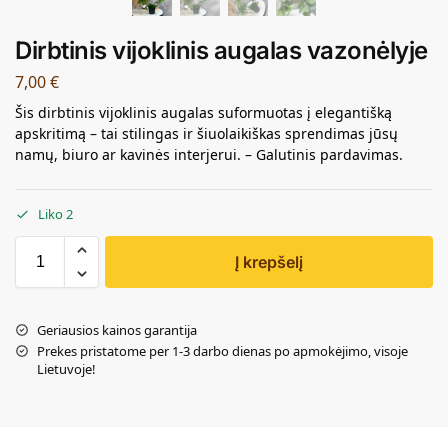
Dirbtinis vijoklinis augalas vazonėlyje
7,00
€
Šis dirbtinis vijoklinis augalas suformuotas į elegantišką
apskritimą – tai stilingas ir šiuolaikiškas sprendimas jūsų
namų, biuro ar kavinės interjerui. – Galutinis pardavimas.
Liko 2
Į krepšelį
Geriausios kainos garantija
Prekes pristatome per 1-3 darbo dienas po apmokėjimo, visoje
Lietuvoje!