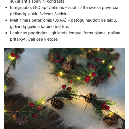
sukuriantis spalvinį kontrastą.
Integruotas LED apšvietimas – subtili šilta šviesa paverčia
girliandą jaukiu šviesos šaltiniu.
Maitinimas baterijomis (3xAA) – patogu naudoti be laidų,
girliandą galima kabinti bet kur.
Lankstus pagrindas – girlianda lengvai formuojama, galima
pritaikyti įvairiose vietose.