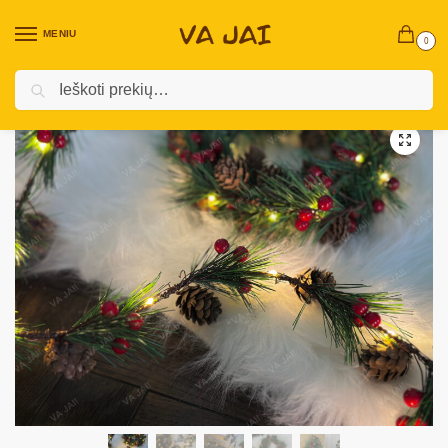
MENIU
0
Ieškoti
Pradžia
Kalėdinės prekės
Dirbtinės eglutės, medeliai, vainikai ir eglės šakos
/
/