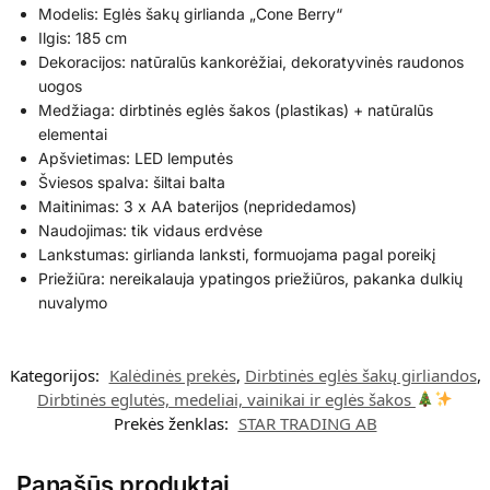
Modelis: Eglės šakų girlianda „Cone Berry“
Ilgis: 185 cm
Dekoracijos: natūralūs kankorėžiai, dekoratyvinės raudonos
uogos
Medžiaga: dirbtinės eglės šakos (plastikas) + natūralūs
elementai
Apšvietimas: LED lemputės
Šviesos spalva: šiltai balta
Maitinimas: 3 x AA baterijos (nepridedamos)
Naudojimas: tik vidaus erdvėse
Lankstumas: girlianda lanksti, formuojama pagal poreikį
Priežiūra: nereikalauja ypatingos priežiūros, pakanka dulkių
nuvalymo
Kategorijos:
Kalėdinės prekės
,
Dirbtinės eglės šakų girliandos
,
Dirbtinės eglutės, medeliai, vainikai ir eglės šakos
Prekės ženklas:
STAR TRADING AB
Panašūs produktai