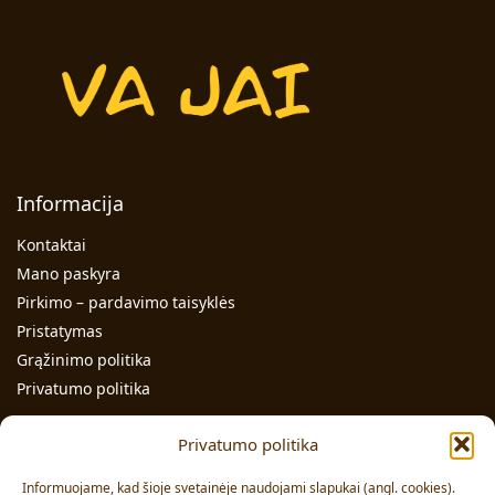
Informacija
Kontaktai
Mano paskyra
Pirkimo – pardavimo taisyklės
Pristatymas
Grąžinimo politika
Privatumo politika
Kontaktai
Privatumo politika
Individualios veiklos pažymos Nr.: 991331
Informuojame, kad šioje svetainėje naudojami slapukai (angl. cookies).