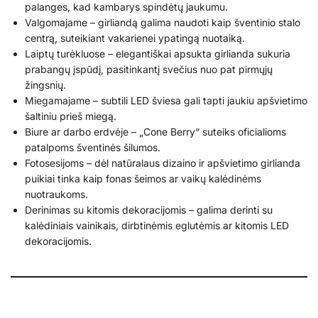
palanges, kad kambarys spindėtų jaukumu.
Valgomajame – girliandą galima naudoti kaip šventinio stalo
centrą, suteikiant vakarienei ypatingą nuotaiką.
Laiptų turėkluose – elegantiškai apsukta girlianda sukuria
prabangų įspūdį, pasitinkantį svečius nuo pat pirmųjų
žingsnių.
Miegamajame – subtili LED šviesa gali tapti jaukiu apšvietimo
šaltiniu prieš miegą.
Biure ar darbo erdvėje – „Cone Berry“ suteiks oficialioms
patalpoms šventinės šilumos.
Fotosesijoms – dėl natūralaus dizaino ir apšvietimo girlianda
puikiai tinka kaip fonas šeimos ar vaikų kalėdinėms
nuotraukoms.
Derinimas su kitomis dekoracijomis – galima derinti su
kalėdiniais vainikais, dirbtinėmis eglutėmis ar kitomis LED
dekoracijomis.