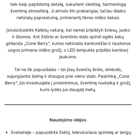
tiek kaip papildomą detalę, sukuriant vientisą, harmoningą
šventinę atmosferą. Ji atrodo itin prabangiai, tačiau išlaiko
natūralų paprastumą, primenantį tikras miško šakas.
Įsivaizduokite Kalėdų vakarą, kai namai pripildyti šviesų, juoko
ir šilumos. Ant židinio ar šventinio stalo spindi eglės šakų
girlianda „Cone Berry“, kurios natūralūs kankorėžiai ir raudonos
uogos primena miško grožį, o LED lemputės pripildo kambarį
jaukumo.
Tai ne tik papuošalas – tai jūsų švenčių širdis, simbolis,
sujungiantis šeimą ir draugus prie vieno stalo. Pasirinkę „Cone
Berry“, jūs investuojate į prisiminimus, šventinę nuotaiką ir grožį,
kuris lydės jus daugelį metų.
Naudojimo idėjos
Svetainėje – papuoškite židinį, televizoriaus spintelę ar langų