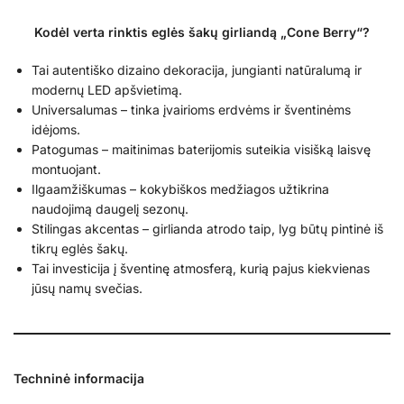
Kodėl verta rinktis eglės šakų girliandą „Cone Berry“?
Tai autentiško dizaino dekoracija, jungianti natūralumą ir
modernų LED apšvietimą.
Universalumas – tinka įvairioms erdvėms ir šventinėms
idėjoms.
Patogumas – maitinimas baterijomis suteikia visišką laisvę
montuojant.
Ilgaamžiškumas – kokybiškos medžiagos užtikrina
naudojimą daugelį sezonų.
Stilingas akcentas – girlianda atrodo taip, lyg būtų pintinė iš
tikrų eglės šakų.
Tai investicija į šventinę atmosferą, kurią pajus kiekvienas
jūsų namų svečias.
Techninė informacija