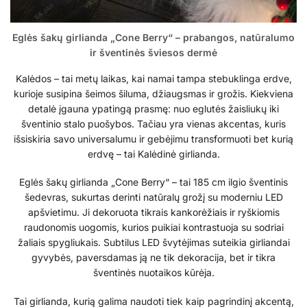
Eglės šakų girlianda „Cone Berry“ – prabangos, natūralumo
ir šventinės šviesos dermė
Kalėdos – tai metų laikas, kai namai tampa stebuklinga erdve,
kurioje susipina šeimos šiluma, džiaugsmas ir grožis. Kiekviena
detalė įgauna ypatingą prasmę: nuo eglutės žaisliukų iki
šventinio stalo puošybos. Tačiau yra vienas akcentas, kuris
išsiskiria savo universalumu ir gebėjimu transformuoti bet kurią
erdvę – tai Kalėdinė girlianda.
Eglės šakų girlianda „Cone Berry“ – tai 185 cm ilgio šventinis
šedevras, sukurtas derinti natūralų grožį su moderniu LED
apšvietimu. Ji dekoruota tikrais kankorėžiais ir ryškiomis
raudonomis uogomis, kurios puikiai kontrastuoja su sodriai
žaliais spygliukais. Subtilus LED švytėjimas suteikia girliandai
gyvybės, paversdamas ją ne tik dekoracija, bet ir tikra
šventinės nuotaikos kūrėja.
Tai girlianda, kurią galima naudoti tiek kaip pagrindinį akcentą,