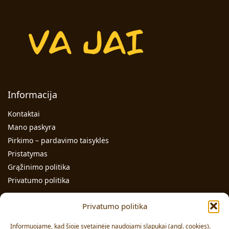
Informacija
Kontaktai
Mano paskyra
Pirkimo – pardavimo taisyklės
Pristatymas
Grąžinimo politika
Privatumo politika
Kontaktai
Privatumo politika
Individualios veiklos pažymos Nr.: 991331
Informuojame, kad šioje svetainėje naudojami slapukai (angl. cookies).