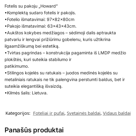
Fotelis su pakoju „Howard”
•Komplektą sudaro fotelis ir pakojis.
•Fotelio išmatavimai: 97x82x80cm
•Pakojo išmatavimai: 63x43x43cm.
•Aukštos kokybes medžiagos – sėdimoji dalis aptraukta
patvariu ir lengvai prižiūrimu gobelenu, kuris užtikrina
ilgaamžiškumą bei estetiką.
•Tvirtas pagrindas – konstrukcija pagaminta iš LMDP medžio
plokštės, kuri suteikia stabilumo ir
patikimumo.
•Stilingos kojelės su ratukais – juodos medinės kojelės su
metaliniais ratukais ne tik palengvina perstumti baldus, bet ir
suteikia elegantišką išvaizdą.
•Kilmės šalis: Lietuva.
Kategorijos:
Foteliai ir pufai
,
Svetainės baldai
,
Vidaus baldai
Panašūs produktai