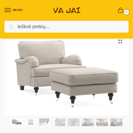
MENIU
0
Ieškoti
Pradžia
Vidaus baldai
Svetainės baldai
Foteliai ir pufai
Fotelis su pakoju „Howard”
/
/
/
/