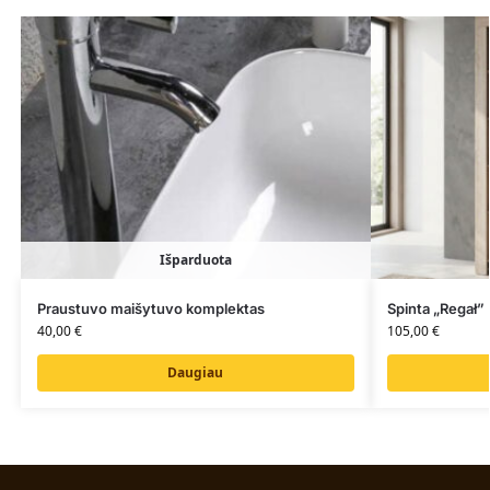
Išparduota
Praustuvo maišytuvo komplektas
Spinta „Regał”
40,00
€
105,00
€
Daugiau