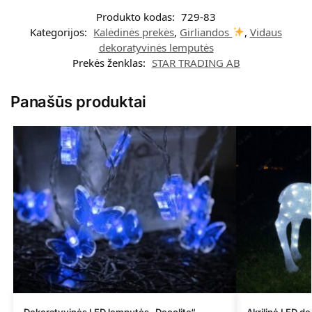
Produkto kodas:
729-83
Kategorijos:
Kalėdinės prekės
,
Girliandos
,
Vidaus
dekoratyvinės lemputės
Prekės ženklas:
STAR TRADING AB
Panašūs produktai
Dekoratyvinės LED lemputės „Decolite“
Akrilinė LED de