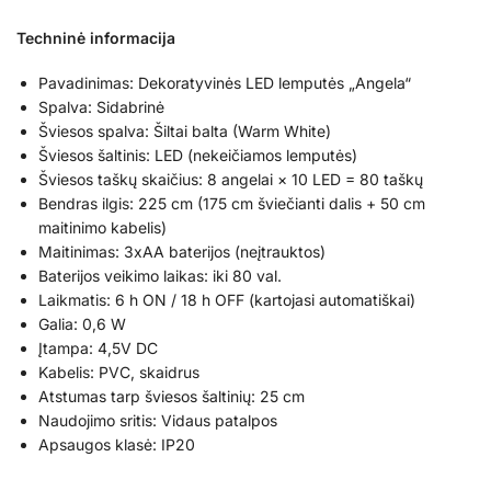
Techninė informacija
Pavadinimas: Dekoratyvinės LED lemputės „Angela“
Spalva: Sidabrinė
Šviesos spalva: Šiltai balta (Warm White)
Šviesos šaltinis: LED (nekeičiamos lemputės)
Šviesos taškų skaičius: 8 angelai × 10 LED = 80 taškų
Bendras ilgis: 225 cm (175 cm šviečianti dalis + 50 cm
maitinimo kabelis)
Maitinimas: 3xAA baterijos (neįtrauktos)
Baterijos veikimo laikas: iki 80 val.
Laikmatis: 6 h ON / 18 h OFF (kartojasi automatiškai)
Galia: 0,6 W
Įtampa: 4,5V DC
Kabelis: PVC, skaidrus
Atstumas tarp šviesos šaltinių: 25 cm
Naudojimo sritis: Vidaus patalpos
Apsaugos klasė: IP20