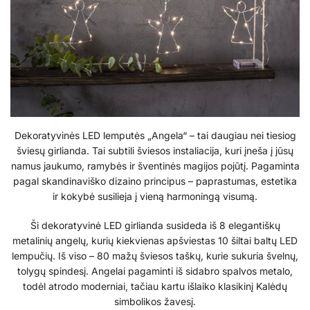
Dekoratyvinės LED lemputės „Angela“ – tai daugiau nei tiesiog
šviesų girlianda. Tai subtili šviesos instaliacija, kuri įneša į jūsų
namus jaukumo, ramybės ir šventinės magijos pojūtį. Pagaminta
pagal skandinaviško dizaino principus – paprastumas, estetika
ir kokybė susilieja į vieną harmoningą visumą.
Ši dekoratyvinė LED girlianda susideda iš 8 elegantiškų
metalinių angelų, kurių kiekvienas apšviestas 10 šiltai baltų LED
lempučių. Iš viso – 80 mažų šviesos taškų, kurie sukuria švelnų,
tolygų spindesį. Angelai pagaminti iš sidabro spalvos metalo,
todėl atrodo moderniai, tačiau kartu išlaiko klasikinį Kalėdų
simbolikos žavesį.