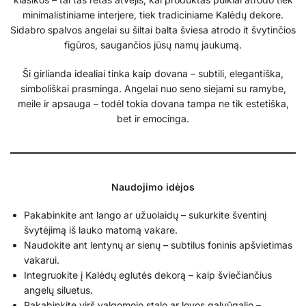
minimalistiniame interjere, tiek tradiciniame Kalėdų dekore.
Sidabro spalvos angelai su šiltai balta šviesa atrodo it švytinčios
figūros, saugančios jūsų namų jaukumą.
Ši girlianda idealiai tinka kaip dovana – subtili, elegantiška,
simboliškai prasminga. Angelai nuo seno siejami su ramybe,
meile ir apsauga – todėl tokia dovana tampa ne tik estetiška,
bet ir emocinga.
Naudojimo idėjos
Pakabinkite ant lango ar užuolaidų – sukurkite šventinį
švytėjimą iš lauko matomą vakare.
Naudokite ant lentynų ar sienų – subtilus foninis apšvietimas
vakarui.
Integruokite į Kalėdų eglutės dekorą – kaip šviečiančius
angelų siluetus.
Pakabinkite virš valgomojo stalo ar lovos galvūgalio –