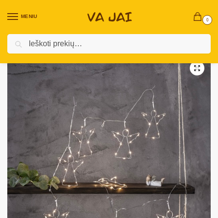
MENIU
0
Ieškoti
Pradžia
Kalėdinės prekės
Girliandos
Vidaus dekoratyvinės lemputės
/
/
/