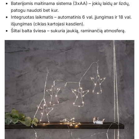
Baterijomis maitinama sistema (3xAA) – jokių laidų ar lizdų,
patogu naudoti bet kur.
Integruotas laikmatis – automatinis 6 val. įjungimas ir 18 val.
išjungimas (ciklas kartojasi kasdien).
Šiltai balta šviesa – sukuria jaukią, raminančią atmosferą.