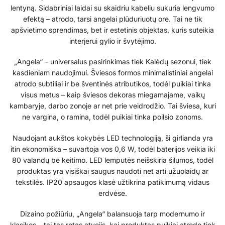
lentyną. Sidabriniai laidai su skaidriu kabeliu sukuria lengvumo
efektą – atrodo, tarsi angelai plūduriuotų ore. Tai ne tik
apšvietimo sprendimas, bet ir estetinis objektas, kuris suteikia
interjerui gylio ir švytėjimo.
„Angela“ – universalus pasirinkimas tiek Kalėdų sezonui, tiek
kasdieniam naudojimui. Šviesos formos minimalistiniai angelai
atrodo subtiliai ir be šventinės atributikos, todėl puikiai tinka
visus metus – kaip šviesos dekoras miegamajame, vaikų
kambaryje, darbo zonoje ar net prie veidrodžio. Tai šviesa, kuri
ne vargina, o ramina, todėl puikiai tinka poilsio zonoms.
Naudojant aukštos kokybės LED technologiją, ši girlianda yra
itin ekonomiška – suvartoja vos 0,6 W, todėl baterijos veikia iki
80 valandų be keitimo. LED lemputės neišskiria šilumos, todėl
produktas yra visiškai saugus naudoti net arti užuolaidų ar
tekstilės. IP20 apsaugos klasė užtikrina patikimumą vidaus
erdvėse.
Dizaino požiūriu, „Angela“ balansuoja tarp modernumo ir
klasikos – tai tas retas atvejis, kai produktas puikiai atrodo tiek