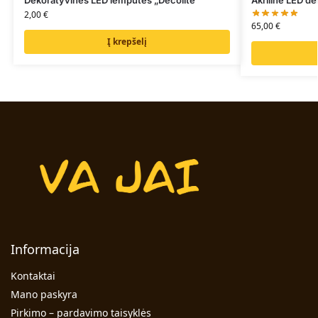
2,00
€
65,00
€
Į krepšelį
Informacija
Kontaktai
Mano paskyra
Pirkimo – pardavimo taisyklės