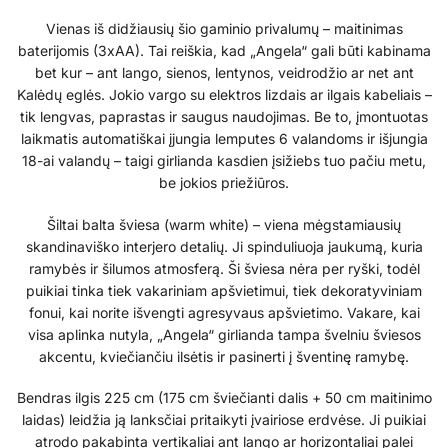
Vienas iš didžiausių šio gaminio privalumų – maitinimas
baterijomis (3xAA). Tai reiškia, kad „Angela“ gali būti kabinama
bet kur – ant lango, sienos, lentynos, veidrodžio ar net ant
Kalėdų eglės. Jokio vargo su elektros lizdais ar ilgais kabeliais –
tik lengvas, paprastas ir saugus naudojimas. Be to, įmontuotas
laikmatis automatiškai įjungia lemputes 6 valandoms ir išjungia
18-ai valandų – taigi girlianda kasdien įsižiebs tuo pačiu metu,
be jokios priežiūros.
Šiltai balta šviesa (warm white) – viena mėgstamiausių
skandinaviško interjero detalių. Ji spinduliuoja jaukumą, kuria
ramybės ir šilumos atmosferą. Ši šviesa nėra per ryški, todėl
puikiai tinka tiek vakariniam apšvietimui, tiek dekoratyviniam
fonui, kai norite išvengti agresyvaus apšvietimo. Vakare, kai
visa aplinka nutyla, „Angela“ girlianda tampa švelniu šviesos
akcentu, kviečiančiu ilsėtis ir pasinerti į šventinę ramybę.
Bendras ilgis 225 cm (175 cm šviečianti dalis + 50 cm maitinimo
laidas) leidžia ją lanksčiai pritaikyti įvairiose erdvėse. Ji puikiai
atrodo pakabinta vertikaliai ant lango ar horizontaliai palei