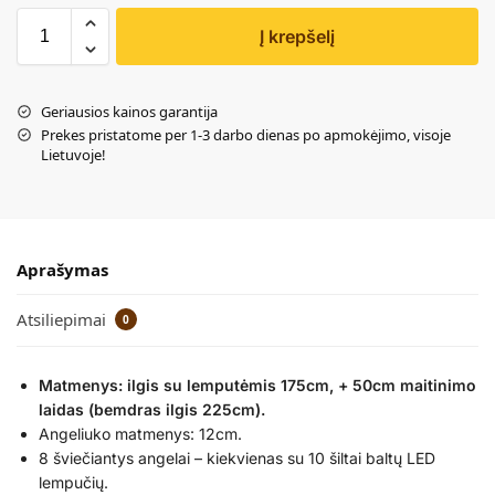
Į krepšelį
Geriausios kainos garantija
Prekes pristatome per 1-3 darbo dienas po apmokėjimo, visoje
Lietuvoje!
Aprašymas
Atsiliepimai
0
Matmenys: ilgis su lemputėmis 175cm, + 50cm maitinimo
laidas (bemdras ilgis 225cm).
Angeliuko matmenys: 12cm.
8 šviečiantys angelai – kiekvienas su 10 šiltai baltų LED
lempučių.