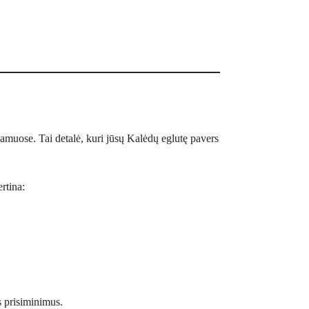
 namuose. Tai detalė, kuri jūsų Kalėdų eglutę pavers
rtina:
s prisiminimus.