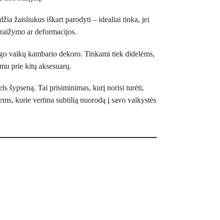
ia žaisliukus iškart parodyti – idealiai tinka, jei
braižymo ar deformacijos.
ngo vaikų kambario dekoro. Tinkami tiek didelėms,
ymu prie kitų aksesuarų.
ls šypseną. Tai prisiminimas, kurį norisi turėti,
ms, kurie vertina subtilią nuorodą į savo vaikystės