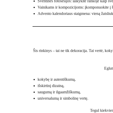
Šventinės fotosesijos: laikykite rankoje kaip šv
Vainikams ir kompozicijoms: įkomponuokite į šve
Advento kalendoriaus staigmena: vieną žaisliuką
Šis rinkinys – tai ne tik dekoracija. Tai vertė, ko
Eglut
kokybę ir autentiškumą,
išskirtinį dizainą,
saugumą ir ilgaamžiškumą,
universalumą ir simbolinę vertę.
Tegul kiekvien