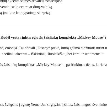
entinį akcentą šeimos ar vaikų fotosesijose.
ntinį stalo centrą ar durų vainiką.
 įtraukite kaip ypatingą siurprizą.
Kodėl verta rinktis eglutės žaisliukų komplektą „Mickey Mouse“?
kybė, emocija. Tai oficiali „Disney“ prekė, kurią galima didžiuotis turint
neeiliniu akcentu – išskirtiniu, šiuolaikišku, bet kartu ir sentimentaliu.
ės žaisliukų komplektas „Mickey Mouse“ – pasirinkimas tiems, kurie ve
as žvilgsnis į eglutę šiemet Jus sugrąžina į šiltus, žaismingus, šventiniu