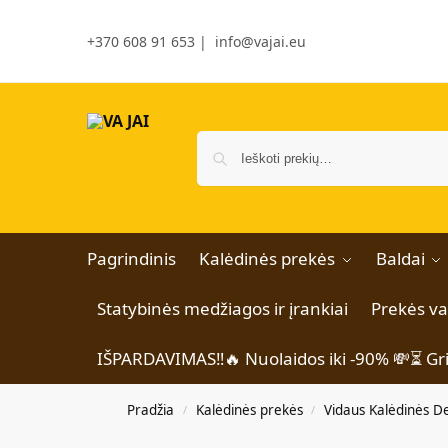
+370 608 91 653
|
info@vajai.eu
Pagrindinis
Kalėdinės prekės
Baldai
Statybinės medžiagos ir įrankiai
Prekės v
IŠPARDAVIMAS‼️🔥 Nuolaidos iki -90% 💸⏳ Gr
Pradžia
Kalėdinės prekės
Vidaus Kalėdinės D
/
/