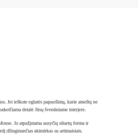
ijos. Jei ieškote eglutės papuošimų, kurie atneštų ne
pakeičiama detalė Jūsų šventiniame interjere.
Mouse. Jo atpažįstama ausyčių siluetų forma ir
irdį džiuginančias akimirkas su artimaisiais.