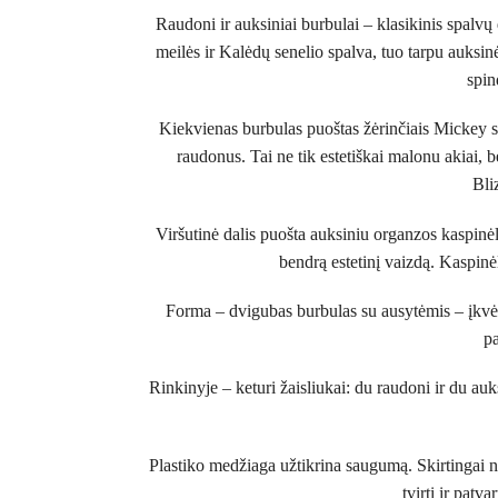
Raudoni ir auksiniai burbulai – klasikinis spalvų
meilės ir Kalėdų senelio spalva, tuo tarpu auksin
spin
Kiekvienas burbulas puoštas žėrinčiais Mickey silu
raudonus. Tai ne tik estetiškai malonu akiai, be
Bliz
Viršutinė dalis puošta auksiniu organzos kaspinėl
bendrą estetinį vaizdą. Kaspinėl
Forma – dvigubas burbulas su ausytėmis – įkvėpta
pa
Rinkinyje – keturi žaisliukai: du raudoni ir du auk
Plastiko medžiaga užtikrina saugumą. Skirtingai nei
tvirti ir patv