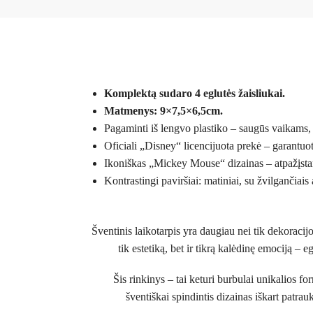
Komplektą sudaro 4 eglutės žaisliukai.
Matmenys: 9×7,5×6,5cm.
Pagaminti iš lengvo plastiko – saugūs vaikams,
Oficiali „Disney“ licencijuota prekė – garantuo
Ikoniškas „Mickey Mouse“ dizainas – atpažįst
Kontrastingi paviršiai: matiniai, su žvilgančiais a
Šventinis laikotarpis yra daugiau nei tik dekoracijo
tik estetiką, bet ir tikrą kalėdinę emociją 
Šis rinkinys – tai keturi burbulai unikalios 
šventiškai spindintis dizainas iškart patrau