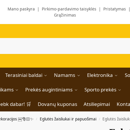
Mano paskyra
|
Pirkimo-pardavimo taisyklės
|
Pristatymas
Grąžinimas
Terasiniai baldai
Namams
Elektronika
So
aikams
Prekės augintiniams
Sporto prekės
iebk dabar! 🛒
Dovanų kuponas
Atsiliepimai
Konta
ekoracijos ￼🎅🏻✨
Eglutės žaisliukai ir papuošimai
Eglutės žaisli
/
/