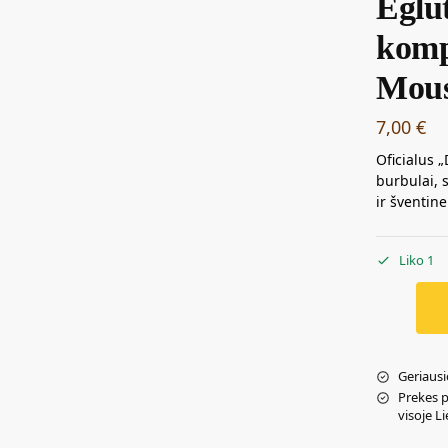
Eglut
komp
Mou
7,00
€
Oficialus 
burbulai, 
ir šventine
Liko 1
Geriausi
Prekes 
visoje L