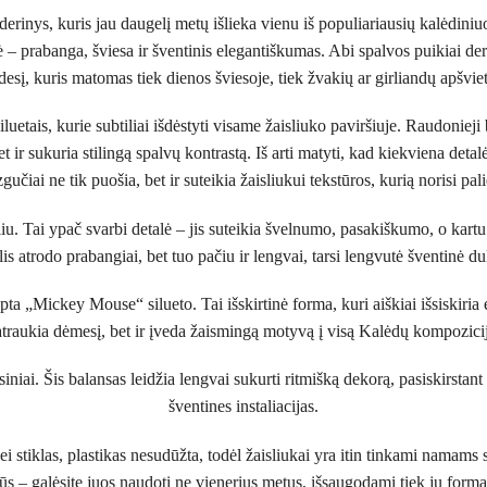
 derinys, kuris jau daugelį metų išlieka vienu iš populiariausių kalėdi
ė – prabanga, šviesa ir šventinis elegantiškumas. Abi spalvos puikiai der
desį, kuris matomas tiek dienos šviesoje, tiek žvakių ar girliandų apšvie
etais, kurie subtiliai išdėstyti visame žaisliuko paviršiuje. Raudonieji 
t ir sukuria stilingą spalvų kontrastą. Iš arti matyti, kad kiekviena detalė
gučiai ne tik puošia, bet ir suteikia žaisliukui tekstūros, kurią norisi pali
iu. Tai ypač svarbi detalė – jis suteikia švelnumo, pasakiškumo, o kart
is atrodo prabangiai, bet tuo pačiu ir lengvai, tarsi lengvutė šventinė d
 „Mickey Mouse“ silueto. Tai išskirtinė forma, kuri aiškiai išsiskiria eg
traukia dėmesį, bet ir įveda žaismingą motyvą į visą Kalėdų kompozici
siniai. Šis balansas leidžia lengvai sukurti ritmišką dekorą, pasiskirstant
šventines instaliacijas.
 stiklas, plastikas nesudūžta, todėl žaisliukai yra itin tinkami namams s
arūs – galėsite juos naudoti ne vienerius metus, išsaugodami tiek jų formą,