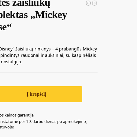
ės žaisliukų
lektas „Mickey
se“
„Disney“ žaisliukų rinkinys – 4 prabangūs Mickey
spindintys raudonai ir auksiniai, su kaspinėliais
 nostalgija.
Į krepšelį
os kainos garantija
pristatome per 1-3 darbo dienas po apmokėjimo,
ietuvoje!