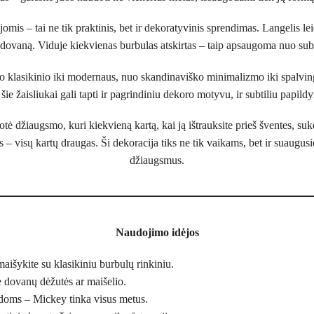
is – tai ne tik praktinis, bet ir dekoratyvinis sprendimas. Langelis leidž
aip dovaną. Viduje kiekvienas burbulas atskirtas – taip apsaugoma nuo su
nuo klasikinio iki modernaus, nuo skandinaviško minimalizmo iki spalvi
ie žaisliukai gali tapti ir pagrindiniu dekoro motyvu, ir subtiliu papild
tė džiaugsmo, kuri kiekvieną kartą, kai ją ištrauksite prieš šventes, suke
 visų kartų draugas. Ši dekoracija tiks ne tik vaikams, bet ir suaugusie
džiaugsmus.
Naudojimo idėjos
aišykite su klasikiniu burbulų rinkiniu.
e dovanų dėžutės ar maišelio.
doms – Mickey tinka visus metus.