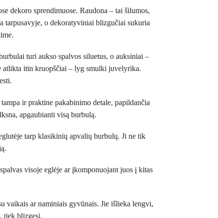
niuose dekoro sprendimuose. Raudona – tai šilumos,
a tarpusavyje, o dekoratyviniai blizgučiai sukuria
time.
burbulai turi aukso spalvos siluetus, o auksiniai –
 atlikta itin kruopščiai – lyg smulki juvelyrika.
esti.
u tampa ir praktine pakabinimo detale, papildančia
ulksna, apgaubianti visą burbulą.
lutėje tarp klasikinių apvalių burbulų. Ji ne tik
ją.
 spalvas visoje eglėje ar įkomponuojant juos į kitas
u vaikais ar naminiais gyvūnais. Jie išlieka lengvi,
 tiek blizgesį.