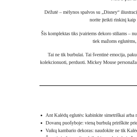
Dėžutė – mėlynos spalvos su „Disney“ iliustracijom
norite įteikti rinkinį k
Šis komplektas tiks įvairiems dekoro stiliams – 
tiek mažoms eglutėms, š
Tai ne tik burbulai. Tai šventinė emocija, pakuo
kolekcionuoti, perduoti. Mickey Mouse personažas –
Ant Kalėdų eglutės: kabinkite simetriškai arba m
Dovanų puošyboje: vieną burbulą pririškite pri
Vaikų kambario dekoras: naudokite ne tik Kalė