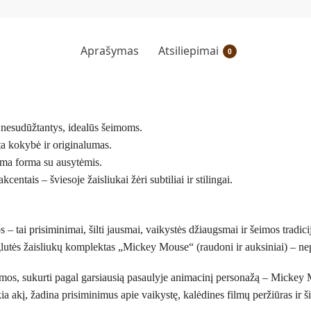
Aprašymas
Atsiliepimai
0
 nesudūžtantys, idealūs šeimoms.
ta kokybė ir originalumas.
ama forma su ausytėmis.
kcentais – šviesoje žaisliukai žėri subtiliai ir stilingai.
s – tai prisiminimai, šilti jausmai, vaikystės džiaugsmai ir šeimos tradic
– eglutės žaisliukų komplektas „Mickey Mouse“ (raudoni ir auksiniai) – ne
formos, sukurti pagal garsiausią pasaulyje animacinį personažą – Mickey 
kia akį, žadina prisiminimus apie vaikystę, kalėdines filmų peržiūras ir š