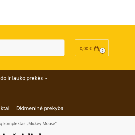
|
Ieškoti
0,00
€
0
do ir lauko prekės
ktai
Didmeninė prekyba
ukų komplektas „Mickey Mouse“