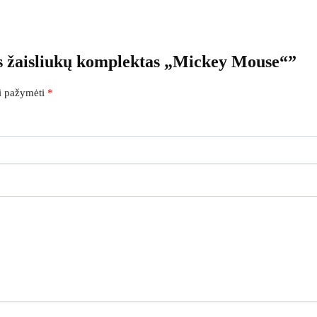
ės žaisliukų komplektas „Mickey Mouse“”
ai pažymėti
*