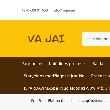
+370 608 91 653
|
info@vajai.eu
Pagrindinis
Kalėdinės prekės
Baldai
Statybinės medžiagos ir įrankiai
Prekės v
IŠPARDAVIMAS‼️🔥 Nuolaidos iki -90% 💸⏳ Gr
Pradžia
Elektronika
Lempos, apšvietimas
/
/
/