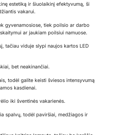
inę estetiką ir šiuolaikinį efektyvumą, ši
džiantis vakarui.
iek gyvenamosiose, tiek poilsio ar darbo
 skaitymui ar jaukiam poilsiui namuose.
į, tačiau viduje slypi naujos kartos LED
iai, bet neakinančiai.
s, todėl galite keisti šviesos intensyvumą
nkamos kasdienai.
lio iki šventinės vakarienės.
ia spalvų, todėl paviršiai, medžiagos ir