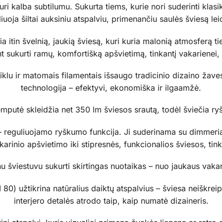
i kalba subtilumu. Sukurta tiems, kurie nori suderinti klasik
uoja šiltai auksiniu atspalviu, primenančiu saulės šviesą lei
a itin švelnią, jaukią šviesą, kuri kuria malonią atmosferą t
nt sukurti ramų, komfortišką apšvietimą, tinkantį vakarienei,
iklu ir matomais filamentais išsaugo tradicinio dizaino žaves
technologija – efektyvi, ekonomiška ir ilgaamžė.
putė skleidžia net 350 lm šviesos srautą, todėl šviečia ryšk
 reguliuojamo ryškumo funkcija. Ji suderinama su dimmeriai
arinio apšvietimo iki stipresnės, funkcionalios šviesos, ti
u šviestuvu sukurti skirtingas nuotaikas – nuo jaukaus vakarė
0) užtikrina natūralius daiktų atspalvius – šviesa neiškreip
interjero detalės atrodo taip, kaip numatė dizaineris.