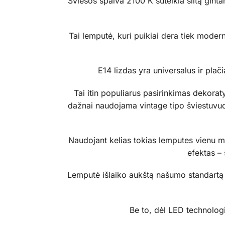
Šviesos spalva 2100 K suteikia šiltą gintar
Tai lemputė, kuri puikiai dera tiek moder
E14 lizdas yra universalus ir plač
Tai itin populiarus pasirinkimas dekorat
dažnai naudojama vintage tipo šviestuvuos
Naudojant kelias tokias lemputes vienu m
efektas –
Lemputė išlaiko aukštą našumo standartą n
Be to, dėl LED technologij