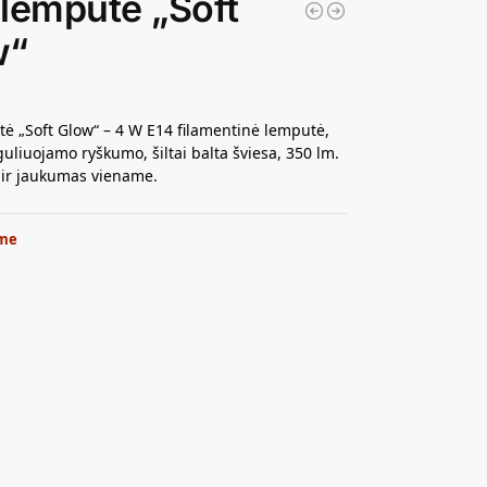
lemputė „Soft
w“
ė „Soft Glow“ – 4 W E14 filamentinė lemputė,
guliuojamo ryškumo, šiltai balta šviesa, 350 lm.
 ir jaukumas viename.
me