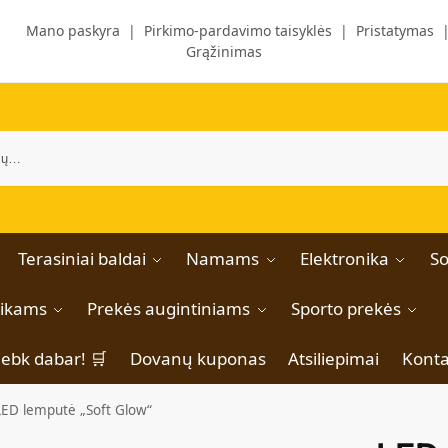
Mano paskyra
|
Pirkimo-pardavimo taisyklės
|
Pristatymas
Grąžinimas
Terasiniai baldai
Namams
Elektronika
So
aikams
Prekės augintiniams
Sporto prekės
iebk dabar! 🛒
Dovanų kuponas
Atsiliepimai
Konta
LED lemputė „Soft Glow“