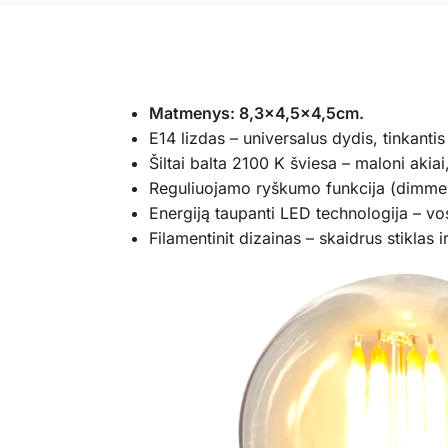
Matmenys: 8,3×4,5×4,5cm.
E14 lizdas – universalus dydis, tinkanti
Šiltai balta 2100 K šviesa – maloni akiai
Reguliuojamo ryškumo funkcija (dimmer 
Energiją taupanti LED technologija – vo
Filamentinit dizainas – skaidrus stiklas