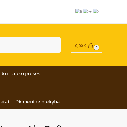
|
Ieškoti
0,00
€
0
do ir lauko prekės
ktai
Didmeninė prekyba