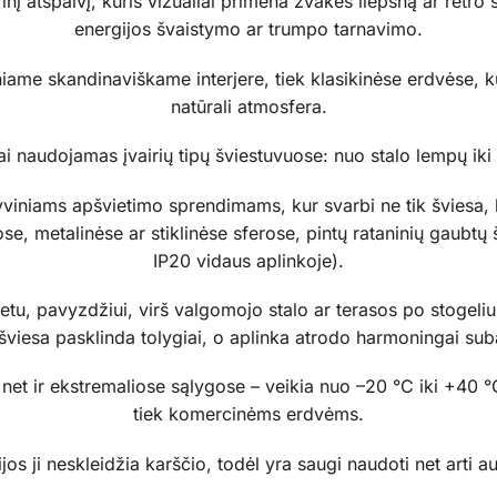
inį atspalvį, kuris vizualiai primena žvakės liepsną ar retro s
energijos švaistymo ar trumpo tarnavimo.
niame skandinaviškame interjere, tiek klasikinėse erdvėse, 
natūrali atmosfera.
iai naudojamas įvairių tipų šviestuvuose: nuo stalo lempų ik
yviniams apšvietimo sprendimams, kur svarbi ne tik šviesa, b
e, metalinėse ar stiklinėse sferose, pintų rataninių gaubtų
IP20 vidaus aplinkoje).
etu, pavyzdžiui, virš valgomojo stalo ar terasos po stogeli
 šviesa pasklinda tolygiai, o aplinka atrodo harmoningai sub
et ir ekstremaliose sąlygose – veikia nuo –20 °C iki +40 °
tiek komercinėms erdvėms.
os ji neskleidžia karščio, todėl yra saugi naudoti net arti a