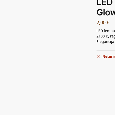
LED 
Glo
2,00
€
LED lemput
2100 K, re
Elegancija
Neturi