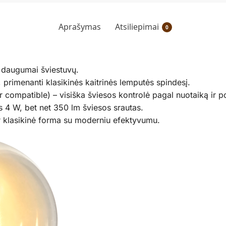
Aprašymas
Atsiliepimai
0
s daugumai šviestuvų.
, primenanti klasikinės kaitrinės lemputės spindesį.
compatible) – visiška šviesos kontrolė pagal nuotaiką ir po
s 4 W, bet net 350 lm šviesos srautas.
 ir klasikinė forma su moderniu efektyvumu.