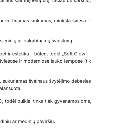
tiliaus kaitrinę lemputę, tačiau be karščio,
kur vertinamas jaukumas, minkšta šviesa ir
i sieninių ar pakabinamų šviestuvų.
et ir estetika – būtent todėl „Soft Glow“
 šviesose ir moderniose lauko lempose (tik
u, sukuriamas švelnaus švytėjimo debesies
alansuota.
C, todėl puikiai tinka tiek gyvenamosioms,
udinių ar medinių paviršių.