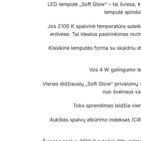
LED lemputė „Soft Glow“ – tai šviesa, kur
lemputė spinduli
Jos 2100 K spalvinė temperatūra suteiki
erdvėse. Tai idealus pasirinkimas nori
Klasikinė lemputės forma su skaidriu st
Vos 4 W galingumo lem
Vienas didžiausių „Soft Glow“ privalumų –
nuo švelnaus vak
Toks sprendimas leidžia vien
Aukštas spalvų atkūrimo indeksas (CRI 8