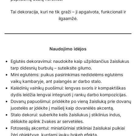
Tai dekoracija, kuri ne tik graži – ji apgalvota, funkcionali ir
ilgaamžė.
Naudojimo idėjos
Eglutės dekoravimui: naudokite kaip užpildančius žaisliukus
tarp didesnių burbulų – suteiksite gilumo.
Mini eglutėms: puikus pasirinkimas nedidelėms eglutėms
vaikų kambaryje, ant palangės ar darbo stalo.
Kalėdinių vainikų puošimui: lengvas svoris ir kompaktiškas
dydis leidžia lengvai integruoti į rankų darbo kompozicijas.
Dovanų papuošimui: pridėkite po vieną žaisliuką prie dovanų
juostelės ar įdėkite į maišelį kaip dovanėlės akcentą.
Stalo dekorui: suberkite kelis žaisliukus į stiklinius indus,
dėliokite aplink žvakes ar servetėles.
Fotosesijų akcentui: miniatiūriniai stikliniai žaisliukai puikiai
žėri objektyve, kurdami jaukų bokeh efektą.