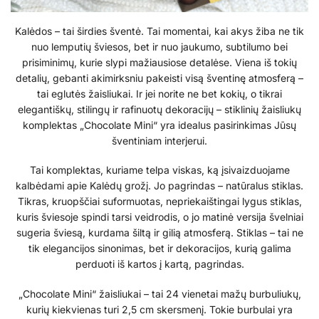
Kalėdos – tai širdies šventė. Tai momentai, kai akys žiba ne tik
nuo lemputių šviesos, bet ir nuo jaukumo, subtilumo bei
prisiminimų, kurie slypi mažiausiose detalėse. Viena iš tokių
detalių, gebanti akimirksniu pakeisti visą šventinę atmosferą –
tai eglutės žaisliukai. Ir jei norite ne bet kokių, o tikrai
elegantiškų, stilingų ir rafinuotų dekoracijų – stiklinių žaisliukų
komplektas „Chocolate Mini“ yra idealus pasirinkimas Jūsų
šventiniam interjerui.
Tai komplektas, kuriame telpa viskas, ką įsivaizduojame
kalbėdami apie Kalėdų grožį. Jo pagrindas – natūralus stiklas.
Tikras, kruopščiai suformuotas, nepriekaištingai lygus stiklas,
kuris šviesoje spindi tarsi veidrodis, o jo matinė versija švelniai
sugeria šviesą, kurdama šiltą ir gilią atmosferą. Stiklas – tai ne
tik elegancijos sinonimas, bet ir dekoracijos, kurią galima
perduoti iš kartos į kartą, pagrindas.
„Chocolate Mini“ žaisliukai – tai 24 vienetai mažų burbuliukų,
kurių kiekvienas turi 2,5 cm skersmenį. Tokie burbulai yra