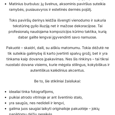
Matinius burbulus: jų švelnus, aksominis paviršius suteikia
ramybės, pusiausvyros ir estetinės dermės pojūtį.
Toks paviršių derinys leidžia išvengti vienodumo ir sukuria
tekstūrinę gylio iliuziją net ir mažose dekoracijose. Tai
profesionalų naudojama kompozicijos kūrimo taktika, kurią
dabar galite lengvai įgyvendinti savo namuose.
Pakuotė – skaidri, daili, su aiškiu matomumu. Tokia dėžutė ne
tik suteikia galimybę iš karto įvertinti spalvų grožį, bet ir yra
tinkama kaip dovanos įpakavimas. Nes šis rinkinys – tai tikrai
nuostabi dovana visiems, kurie mėgsta stilingus, kokybiškus ir
autentiškus kalėdinius akcentus.
Be to, šie stikliniai žaisliukai:
idealiai tinka fotografijoms,
puikiai atrodo vitrinoje ar ant šventinio stalo,
yra saugūs, nes nedideli ir lengvi,
galima juos saugiai laikyti originalioje pakuotėje – jokių
papildomų dėžių nereikės.