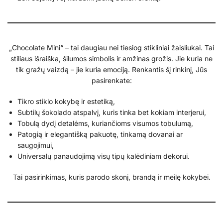
„Chocolate Mini“ – tai daugiau nei tiesiog stikliniai žaisliukai. Tai
stiliaus išraiška, šilumos simbolis ir amžinas grožis. Jie kuria ne
tik gražų vaizdą – jie kuria emociją. Renkantis šį rinkinį, Jūs
pasirenkate:
Tikro stiklo kokybę ir estetiką,
Subtilų šokolado atspalvį, kuris tinka bet kokiam interjerui,
Tobulą dydį detalėms, kuriančioms visumos tobulumą,
Patogią ir elegantišką pakuotę, tinkamą dovanai ar
saugojimui,
Universalų panaudojimą visų tipų kalėdiniam dekorui.
Tai pasirinkimas, kuris parodo skonį, brandą ir meilę kokybei.