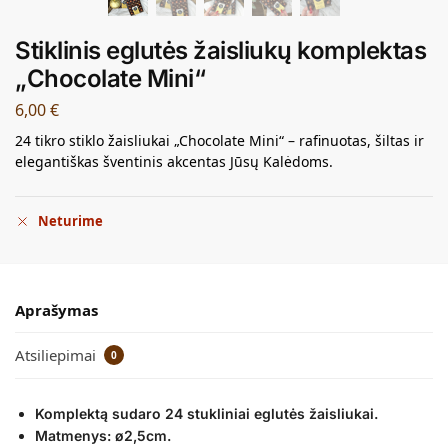
Stiklinis eglutės žaisliukų komplektas
„Chocolate Mini“
6,00
€
24 tikro stiklo žaisliukai „Chocolate Mini“ – rafinuotas, šiltas ir
elegantiškas šventinis akcentas Jūsų Kalėdoms.
Neturime
Aprašymas
Atsiliepimai
0
Komplektą sudaro 24 stukliniai eglutės žaisliukai.
Matmenys: ø2,5cm.