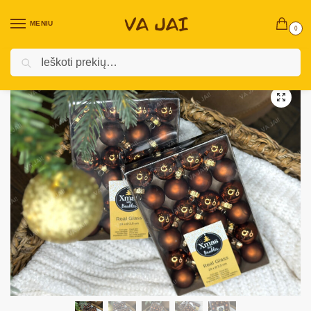
MENIU
0
Ieškoti
Pradžia
Kalėdinės prekės
Vidaus Kalėdinės Dekoracijos ￼
Eglutės žaisliukai ir papuošimai
/
/
/