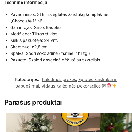
Techninė informacija
Pavadinimas: Stiklinis eglutės žaisliukų komplektas
„Chocolate Mini“
Gamintojas: Xmas Baubles
Medžiaga: Tikras stiklas
Kiekis pakuotėje: 24 vnt.
Skersmuo: ø2,5 cm
Spalva: Sodri šokoladinė (matinė ir blizgi)
Pakuotė: Skaidri dovaninė dėžutė su skyreliais
Kategorijos:
Kalėdinės prekės
,
Eglutės žaisliukai ir
papuošimai
,
Vidaus Kalėdinės Dekoracijos ￼
Panašūs produktai