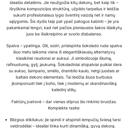
idealūs detalėms. Jie neužgožia kitų dekorų, bet kaip tik –
išryškina kompozicijos struktūrą, užpildo tarpelius ir leidžia
sukurti profesionalaus lygio šventinį vaizdą net ir namų
sąlygomis. Šis dydis taip pat ypač patogus kabinti – jie yra
pakankamai lengvi, kad net pačios ploniausios šakos išlaikytų
juos be išsikreipimo ar svorio disbalanso.
Spalva – ypatinga. Gili, sodri, prislopinta šokolado ruda spalva
šiuo metu laikoma viena iš elegantiškiausių alternatyvų
klasikinei raudonai ar auksui. Ji simbolizuoja šilumą,
rafinuotumą, gylį, jaukumą. Šokoladiniai atspalviai puikiai dera
su aukso, šampano, smėlio, dramblio kaulo, netgi juodais ar
baltais dekoro elementais. Tai leidžia šiuos burbulus
įkomponuoti tiek į boho, tiek į modernų ar skandinavišką
kalėdinį stilių.
Faktūrų įvairovė – dar vienas stiprus šio rinkinio bruožas.
Komplekte rasite:
Blizgius stikliukus: jie spindi ir atspindi lempučių šviesą tarsi
veidrodėliai – idealiai tinka kurti dinamišką, gyvą dekorą.