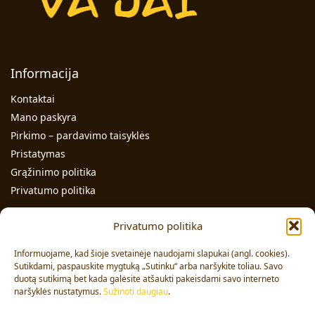
Informacija
Kontaktai
Mano paskyra
Pirkimo – pardavimo taisyklės
Pristatymas
Grąžinimo politika
Privatumo politika
Kontaktai
Privatumo politika
Individualios veiklos pažymos Nr.: 991331
Informuojame, kad šioje svetainėje naudojami slapukai (angl. cookies).
Adresas: Volungės g. 23-18, LT-63176, Alytus
Sutikdami, paspauskite mygtuką „Sutinku“ arba naršykite toliau. Savo
duotą sutikimą bet kada galėsite atšaukti pakeisdami savo interneto
Pardavimai:
+370 608 91 653
naršyklės nustatymus.
Sužinoti daugiau
.
Užsakymai:
+370 678 36 453
El. paštas:
info@vajai.eu