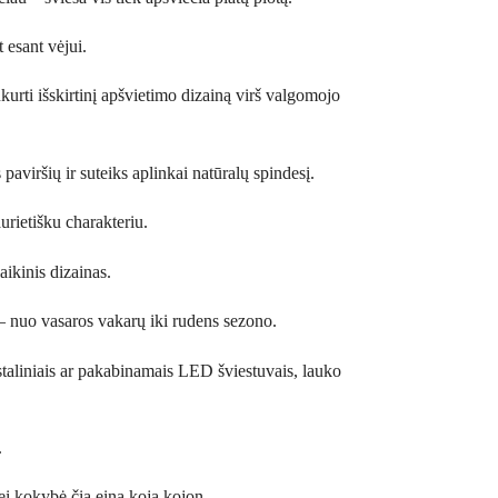
t esant vėjui.
urti išskirtinį apšvietimo dizainą virš valgomojo
paviršių ir suteiks aplinkai natūralų spindesį.
urietišku charakteriu.
aikinis dizainas.
– nuo vasaros vakarų iki rudens sezono.
 staliniais ar pakabinamais LED šviestuvais, lauko
.
ei kokybė čia eina koja kojon.