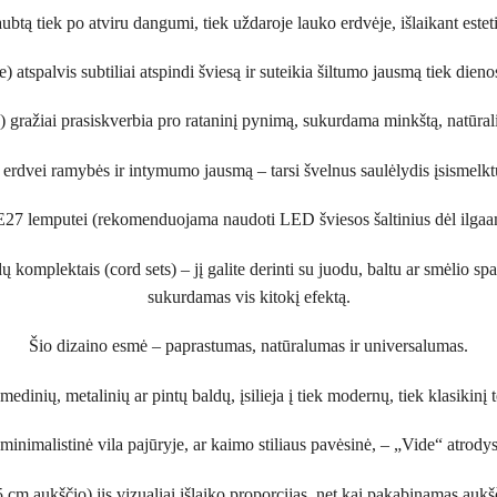
aubtą tiek po atviru dangumi, tiek uždaroje lauko erdvėje, išlaikant estet
e) atspalvis subtiliai atspindi šviesą ir suteikia šiltumo jausmą tiek dien
ė) gražiai prasiskverbia pro rataninį pynimą, sukurdama minkštą, natūrali
a erdvei ramybės ir intymumo jausmą – tarsi švelnus saulėlydis įsismelkt
 E27 lemputei (rekomenduojama naudoti LED šviesos šaltinius dėl ilga
ų komplektais (cord sets) – jį galite derinti su juodu, baltu ar smėlio 
sukurdamas vis kitokį efektą.
Šio dizaino esmė – paprastumas, natūralumas ir universalumas.
 medinių, metalinių ar pintų baldų, įsilieja į tiek modernų, tiek klasikinį t
minimalistinė vila pajūryje, ar kaimo stiliaus pavėsinė, – „Vide“ atrodys
m aukščio) jis vizualiai išlaiko proporcijas, net kai pakabinamas aukšči