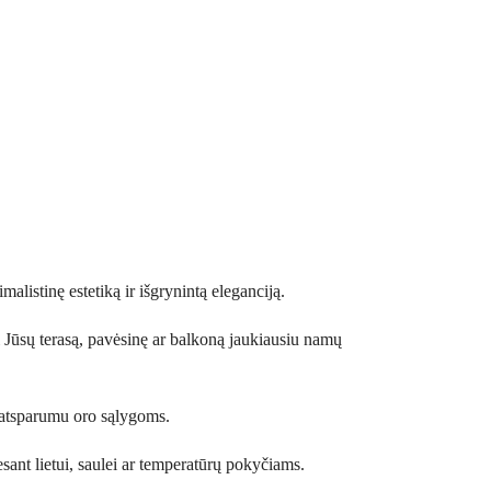
alistinę estetiką ir išgrynintą eleganciją.
ti Jūsų terasą, pavėsinę ar balkoną jaukiausiu namų
 atsparumu oro sąlygoms.
sant lietui, saulei ar temperatūrų pokyčiams.