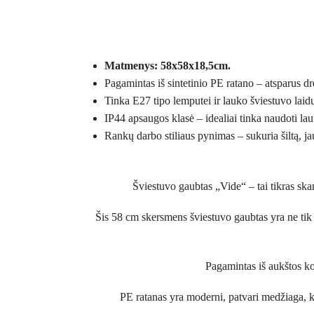
Matmenys: 58x58x18,5cm.
Pagamintas iš sintetinio PE ratano – atsparus 
Tinka E27 tipo lemputei ir lauko šviestuvo lai
IP44 apsaugos klasė – idealiai tinka naudoti lau
Rankų darbo stiliaus pynimas – sukuria šiltą, j
Šviestuvo gaubtas „Vide“ – tai tikras skan
Šis 58 cm skersmens šviestuvo gaubtas yra ne tik f
Pagamintas iš aukštos k
PE ratanas yra moderni, patvari medžiaga, ku