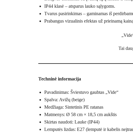
IP44 klasė – atsparus lauko sąlygoms.
Tvarus pasirinkimas – gaminamas iš perdirbam
Prabangus vizualinis efektas už prieinamą kainą
„Vide“
Tai daug
Techninė informacija
Pavadinimas: Šviestuvo gaubtas „Vide“
Spalva: Avižų (beige)
Medžiaga: Sintetinis PE ratanas
Matmenys: Ø 58 cm × 18,5 cm aukštis
Skirtas naudoti: Lauke (IP44)
Lemputės lizdas: E27 (lemputė ir kabelis neįtrau