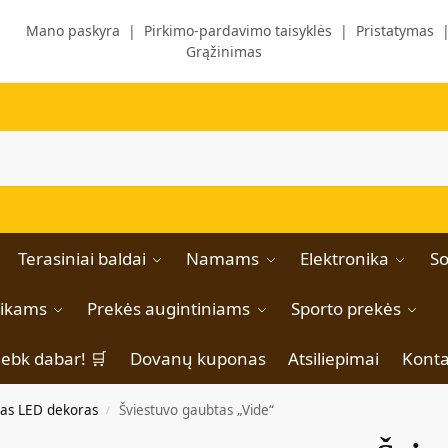
Mano paskyra
|
Pirkimo-pardavimo taisyklės
|
Pristatymas
Grąžinimas
Terasiniai baldai
Namams
Elektronika
So
aikams
Prekės augintiniams
Sporto prekės
iebk dabar! 🛒
Dovanų kuponas
Atsiliepimai
Konta
itas LED dekoras
Šviestuvo gaubtas „Vide“
/