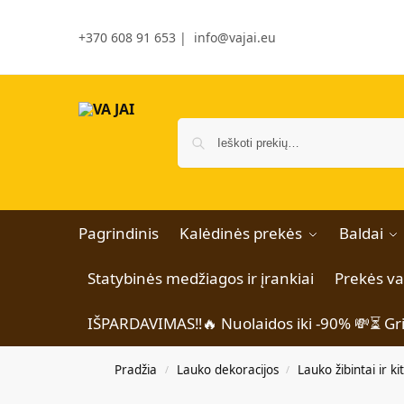
+370 608 91 653
|
info@vajai.eu
Pagrindinis
Kalėdinės prekės
Baldai
Statybinės medžiagos ir įrankiai
Prekės v
IŠPARDAVIMAS‼️🔥 Nuolaidos iki -90% 💸⏳ Gr
Pradžia
Lauko dekoracijos
Lauko žibintai ir k
/
/