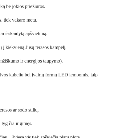
iką be jokios priežiūros.
os, tiek vakaro metu.
ai išskaidytą apšvietimą.
ų į kiekvieną Jūsų terasos kampelį.
amžiškumo ir energijos taupymo).
spalvos kabeliu bei įvairių formų LED lempomis, taip
erasos ar sodo stilių.
 lyg čia ir gimęs.
au – šviesa vis tiek apšviečia platų plotą.