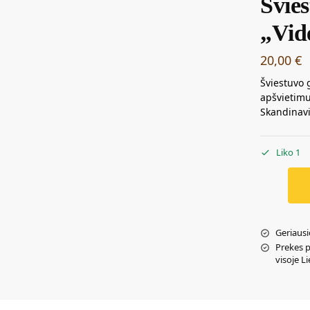
Švie
„Vid
20,00
€
Šviestuvo 
apšvietimu
Skandinavi
Liko 1
Geriausi
Prekes 
visoje L