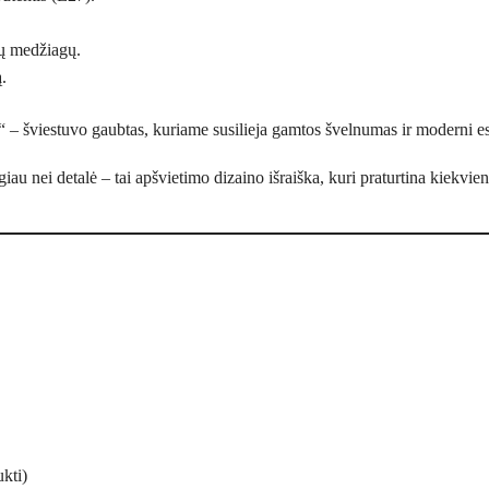
ų medžiagų.
.
 – šviestuvo gaubtas, kuriame susilieja gamtos švelnumas ir moderni es
iau nei detalė – tai apšvietimo dizaino išraiška, kuri praturtina kiekvie
kti)