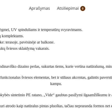
Aprašymas
Atsiliepimai
0
drėgmei, UV spinduliams ir temperatūrų svyravimams.
dų komplektams.
ke: terasoje, pavėsinėje ar balkone.
aukų šviesos sklaidymą vakarais.
dinaviško dizaino perlas, sukurtas tiems, kurie vertina natūralumą, minim
unkcionalus šviesos elementas, bet ir stiliaus akcentas, galintis pavers
kampu.
okybės sintetinio PE ratano, „Vide“ gaubtas pasižymi ilgaamžiškumu ir
ri atrodo kaip natūralus pintas pluoštas, tačiau nepraranda formos net e