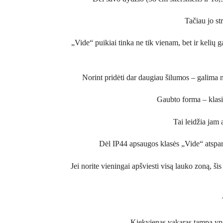
Tačiau jo str
„Vide“ puikiai tinka ne tik vienam, bet ir kelių
Norint pridėti dar daugiau šilumos – galima na
Gaubto forma – klasik
Tai leidžia jam 
Dėl IP44 apsaugos klasės „Vide“ atspar
Jei norite vieningai apšviesti visą lauko zoną, š
Kiekvienas vakaras tampa ypat