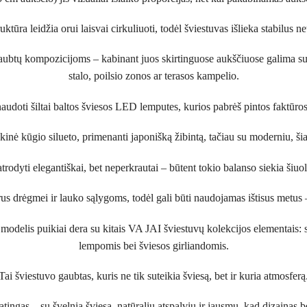
uktūra leidžia orui laisvai cirkuliuoti, todėl šviestuvas išlieka stabilus ne
 gaubtų kompozicijoms – kabinant juos skirtinguose aukščiuose galima suk
stalo, poilsio zonos ar terasos kampelio.
udoti šiltai baltos šviesos LED lemputes, kurios pabrėš pintos faktūros 
inė kūgio silueto, primenanti japonišką žibintą, tačiau su moderniu, šia
atrodyti elegantiškai, bet neperkrautai – būtent tokio balanso siekia šiuol
us drėgmei ir lauko sąlygoms, todėl gali būti naudojamas ištisus metus 
is modelis puikiai dera su kitais VA JAI šviestuvų kolekcijos elementais:
lempomis bei šviesos girliandomis.
Tai šviestuvo gaubtas, kuris ne tik suteikia šviesą, bet ir kuria atmosferą
ingas – su švelnia šviesa, natūraliu atspalviu ir jausmu, kad dizainas b