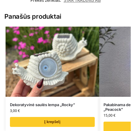
Panašūs produktai
Dekoratyvinė saulės lempa „Rocky”
Pakabinama de
„Peacock”
3,00
€
15,00
€
Į krepšelį