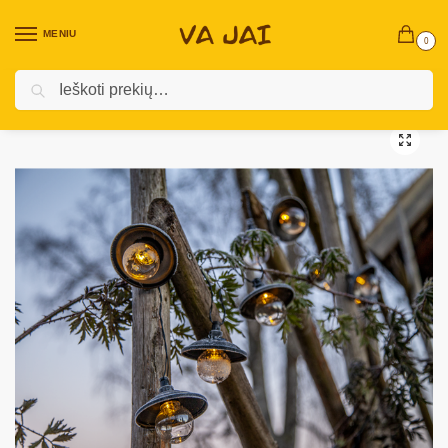
MENIU
0
Ieškoti
Pradžia
Lauko dekoracijos
Dekoracijos su saulės baterija
Terasinės lmputės su saulės baterija „Globe Shade“
/
/
/