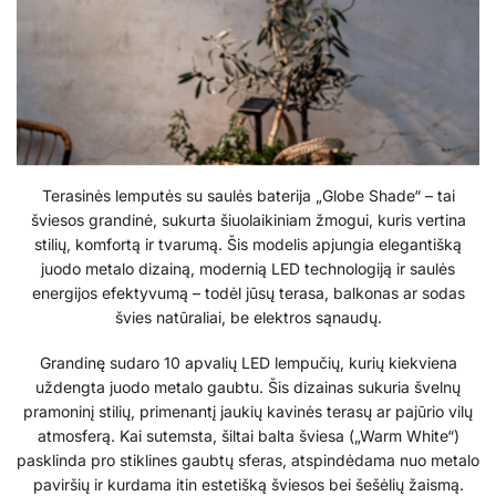
Terasinės lemputės su saulės baterija „Globe Shade“ – tai
šviesos grandinė, sukurta šiuolaikiniam žmogui, kuris vertina
stilių, komfortą ir tvarumą. Šis modelis apjungia elegantišką
juodo metalo dizainą, modernią LED technologiją ir saulės
energijos efektyvumą – todėl jūsų terasa, balkonas ar sodas
švies natūraliai, be elektros sąnaudų.
Grandinę sudaro 10 apvalių LED lempučių, kurių kiekviena
uždengta juodo metalo gaubtu. Šis dizainas sukuria švelnų
pramoninį stilių, primenantį jaukių kavinės terasų ar pajūrio vilų
atmosferą. Kai sutemsta, šiltai balta šviesa („Warm White“)
pasklinda pro stiklines gaubtų sferas, atspindėdama nuo metalo
paviršių ir kurdama itin estetišką šviesos bei šešėlių žaismą.