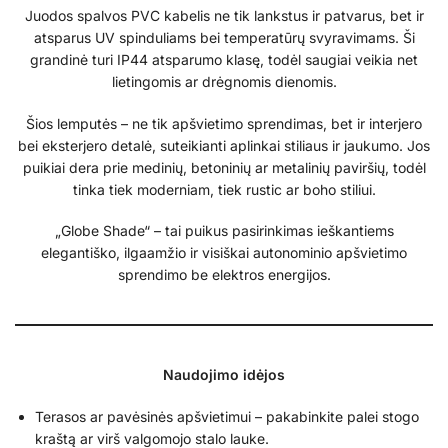
Juodos spalvos PVC kabelis ne tik lankstus ir patvarus, bet ir
atsparus UV spinduliams bei temperatūrų svyravimams. Ši
grandinė turi IP44 atsparumo klasę, todėl saugiai veikia net
lietingomis ar drėgnomis dienomis.
Šios lemputės – ne tik apšvietimo sprendimas, bet ir interjero
bei eksterjero detalė, suteikianti aplinkai stiliaus ir jaukumo. Jos
puikiai dera prie medinių, betoninių ar metalinių paviršių, todėl
tinka tiek moderniam, tiek rustic ar boho stiliui.
„Globe Shade“ – tai puikus pasirinkimas ieškantiems
elegantiško, ilgaamžio ir visiškai autonominio apšvietimo
sprendimo be elektros energijos.
Naudojimo idėjos
Terasos ar pavėsinės apšvietimui – pakabinkite palei stogo
kraštą ar virš valgomojo stalo lauke.