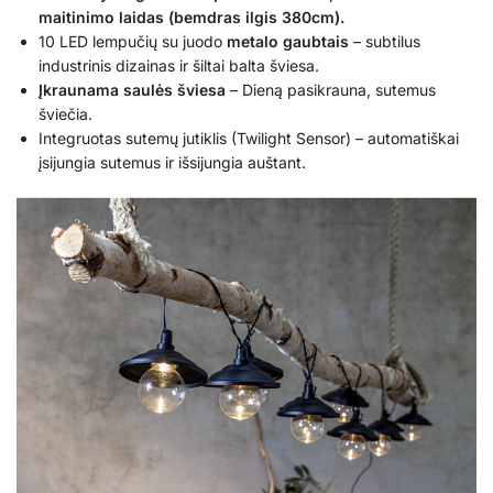
maitinimo laidas (bemdras ilgis 380cm).
10 LED lempučių su juodo
metalo gaubtais
– subtilus
industrinis dizainas ir šiltai balta šviesa.
Įkraunama saulės šviesa
– Dieną pasikrauna, sutemus
šviečia.
Integruotas sutemų jutiklis (Twilight Sensor) – automatiškai
įsijungia sutemus ir išsijungia auštant.