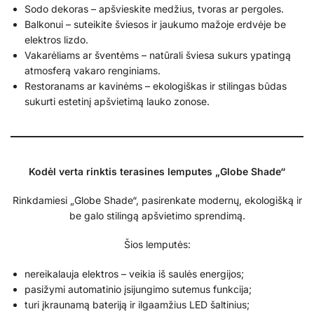
Sodo dekoras – apšvieskite medžius, tvoras ar pergoles.
Balkonui – suteikite šviesos ir jaukumo mažoje erdvėje be
elektros lizdo.
Vakarėliams ar šventėms – natūrali šviesa sukurs ypatingą
atmosferą vakaro renginiams.
Restoranams ar kavinėms – ekologiškas ir stilingas būdas
sukurti estetinį apšvietimą lauko zonose.
Kodėl verta rinktis terasines lemputes „Globe Shade“
Rinkdamiesi „Globe Shade“, pasirenkate modernų, ekologišką ir
be galo stilingą apšvietimo sprendimą.
Šios lemputės:
nereikalauja elektros – veikia iš saulės energijos;
pasižymi automatinio įsijungimo sutemus funkcija;
turi įkraunamą bateriją ir ilgaamžius LED šaltinius;