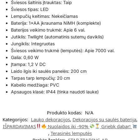
Šviesos šaltinis įtrauktas: Taip
Šviesos tipas: LED
Lempučių keitimas: Nekeičiamas
Baterija: 1×AA įkraunama NiMH (komplekte)
Baterijos veikimo trukmė: Apie 6 val.
Jutiklis: Twilight (automatinis sutemų daviklis)
Jungiklis: Integruotas
Šviesos veikimo trukmė (lemputės): Apie 7000 val.
Galia: 0,60 W
Įtampa: 1,2 V DC
Laido ilgis iki saulės panelės: 200 cm
Tarpas tarp lempučių: 20 cm
Kabelio medžiaga: PVC
Apsaugos klasė: IP44 (tinka naudoti lauke)
Produkto kodas:
N/A
Kategorijos:
Lauko dekoracijos
,
Dekoracijos su saulės baterija
,
IŠPARDAVIMAS
Nuolaidos iki -90%
Griebk dabar!
,
Terasinės lemputės
Prekės ženklas:
STAR TRADING AB