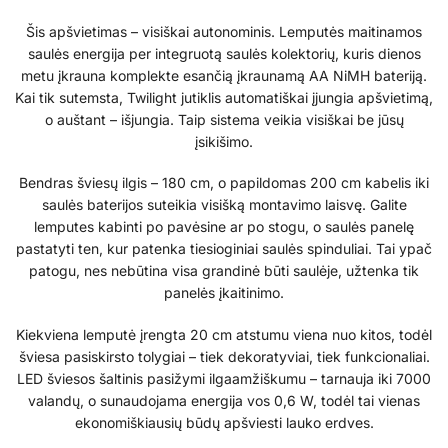
Šis apšvietimas – visiškai autonominis. Lemputės maitinamos
saulės energija per integruotą saulės kolektorių, kuris dienos
metu įkrauna komplekte esančią įkraunamą AA NiMH bateriją.
Kai tik sutemsta, Twilight jutiklis automatiškai įjungia apšvietimą,
o auštant – išjungia. Taip sistema veikia visiškai be jūsų
įsikišimo.
Bendras šviesų ilgis – 180 cm, o papildomas 200 cm kabelis iki
saulės baterijos suteikia visišką montavimo laisvę. Galite
lemputes kabinti po pavėsine ar po stogu, o saulės panelę
pastatyti ten, kur patenka tiesioginiai saulės spinduliai. Tai ypač
patogu, nes nebūtina visa grandinė būti saulėje, užtenka tik
panelės įkaitinimo.
Kiekviena lemputė įrengta 20 cm atstumu viena nuo kitos, todėl
šviesa pasiskirsto tolygiai – tiek dekoratyviai, tiek funkcionaliai.
LED šviesos šaltinis pasižymi ilgaamžiškumu – tarnauja iki 7000
valandų, o sunaudojama energija vos 0,6 W, todėl tai vienas
ekonomiškiausių būdų apšviesti lauko erdves.