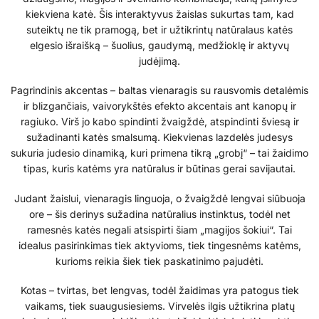
kiekviena katė. Šis interaktyvus žaislas sukurtas tam, kad
suteiktų ne tik pramogą, bet ir užtikrintų natūralaus katės
elgesio išraišką – šuolius, gaudymą, medžioklę ir aktyvų
judėjimą.
Pagrindinis akcentas – baltas vienaragis su rausvomis detalėmis
ir blizgančiais, vaivorykštės efekto akcentais ant kanopų ir
ragiuko. Virš jo kabo spindinti žvaigždė, atspindinti šviesą ir
sužadinanti katės smalsumą. Kiekvienas lazdelės judesys
sukuria judesio dinamiką, kuri primena tikrą „grobį“ – tai žaidimo
tipas, kuris katėms yra natūralus ir būtinas gerai savijautai.
Judant žaislui, vienaragis linguoja, o žvaigždė lengvai siūbuoja
ore – šis derinys sužadina natūralius instinktus, todėl net
ramesnės katės negali atsispirti šiam „magijos šokiui“. Tai
idealus pasirinkimas tiek aktyvioms, tiek tingesnėms katėms,
kurioms reikia šiek tiek paskatinimo pajudėti.
Kotas – tvirtas, bet lengvas, todėl žaidimas yra patogus tiek
vaikams, tiek suaugusiesiems. Virvelės ilgis užtikrina platų