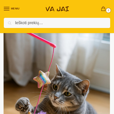
MENIU
0
Ieškoti
Pradžia
Prekės augintiniams
Katėms
Reikmenys katėms
Žaislas katėms „Sparkly Pink Paws“
/
/
/
/