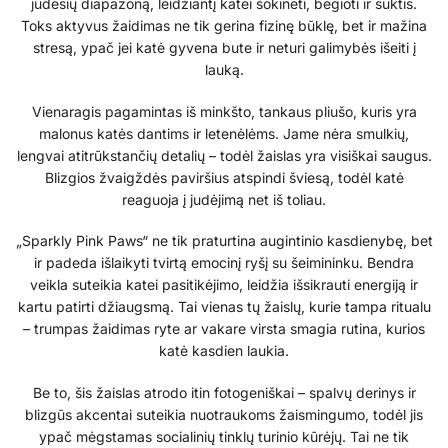
judesių diapazoną, leidžiantį katei šokinėti, bėgioti ir suktis.
Toks aktyvus žaidimas ne tik gerina fizinę būklę, bet ir mažina
stresą, ypač jei katė gyvena bute ir neturi galimybės išeiti į
lauką.
Vienaragis pagamintas iš minkšto, tankaus pliušo, kuris yra
malonus katės dantims ir letenėlėms. Jame nėra smulkių,
lengvai atitrūkstančių detalių – todėl žaislas yra visiškai saugus.
Blizgios žvaigždės paviršius atspindi šviesą, todėl katė
reaguoja į judėjimą net iš toliau.
„Sparkly Pink Paws“ ne tik praturtina augintinio kasdienybę, bet
ir padeda išlaikyti tvirtą emocinį ryšį su šeimininku. Bendra
veikla suteikia katei pasitikėjimo, leidžia išsikrauti energiją ir
kartu patirti džiaugsmą. Tai vienas tų žaislų, kurie tampa ritualu
– trumpas žaidimas ryte ar vakare virsta smagia rutina, kurios
katė kasdien laukia.
Be to, šis žaislas atrodo itin fotogeniškai – spalvų derinys ir
blizgūs akcentai suteikia nuotraukoms žaismingumo, todėl jis
ypač mėgstamas socialinių tinklų turinio kūrėjų. Tai ne tik