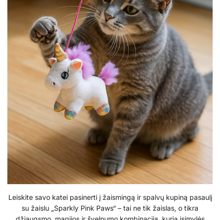
Leiskite savo katei pasinerti į žaismingą ir spalvų kupiną pasaulį
su žaislu „Sparkly Pink Paws“ – tai ne tik žaislas, o tikra
džiaugsmo, magijos ir švelnumo kombinacija, kurią įsimylės