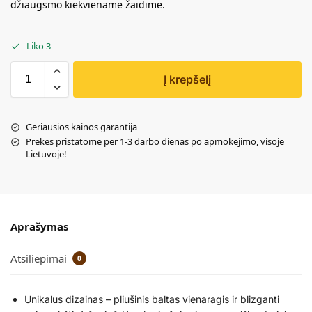
džiaugsmo kiekviename žaidime.
Liko 3
Į krepšelį
Geriausios kainos garantija
Prekes pristatome per 1-3 darbo dienas po apmokėjimo, visoje
Lietuvoje!
Aprašymas
Atsiliepimai
0
Unikalus dizainas – pliušinis baltas vienaragis ir blizganti