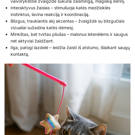
vaivorykštinė žvaigždė sukuria žaismingą, magišką derinį.
Interaktyvus žaislas – stimuliuoja katės medžioklės
instinktus, lavina reakciją ir koordinaciją.
Blizgus, traukiantis akį akcentas – žvaigždė su blizgučiais
vizualiai sužadina katės dėmesį.
Minkštas, bet tvirtas pliušas – malonus letenėlėms ir saugus
net aktyviai žaidžiant.
Ilga, patogi lazdelė – leidžia žaisti iš atstumo, išlaikant saugų
kontaktą.