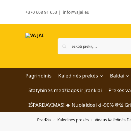
+370 608 91 653
|
info@vajai.eu
Pagrindinis
Kalėdinės prekės
Baldai
Statybinės medžiagos ir įrankiai
Prekės v
IŠPARDAVIMAS‼️🔥 Nuolaidos iki -90% 💸⏳ Gr
Pradžia
Kalėdinės prekės
Vidaus Kalėdinės D
/
/