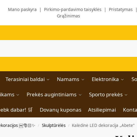
Mano paskyra
|
Pirkimo-pardavimo taisyklės
|
Pristatymas
Grąžinimas
Terasiniai baldai
Namams
Elektronika
So
aikams
Prekės augintiniams
Sporto prekės
iebk dabar! 🛒
Dovanų kuponas
Atsiliepimai
Konta
ekoracijos ￼🎅🏻✨
Skulptūrėlės
Kalėdinė LED dekoracija „Abete“
/
/