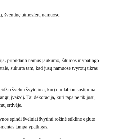
kią, šventinę atmosferą namuose.
gija, pripildanti namus jaukumo, šilumos ir ypatingo
etalė, sukurta tam, kad jūsų namuose tvyrotų tikras
eidžia švelnų švytėjimą, kurį dar labiau sustiprina
angų įvaizdį. Tai dekoracija, kuri taps ne tik jūsų
namų erdvėje.
os spindi švelniai švytinti rožinė stiklinė eglutė
momentas tampa ypatingas.