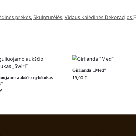
ėdinės prekės
,
Skulptūrėlės
,
Vidaus Kalėdinės Dekoracijos
Girlianda „Med”
15,00
€
iuojamo aukščio nykštukas
l“
€