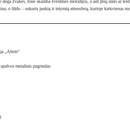
 dega žvakės, fone skamba šventinės melodijos, o ant jūsų stalo ar lentyn
ina, o šildo – sukuria jaukią ir intymią atmosferą, kurioje kiekvienas 
ja „Abete“
 spalvos metalinis pagrindas
)