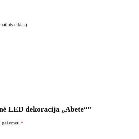
matinis ciklas)
inė LED dekoracija „Abete“”
ai pažymėti
*