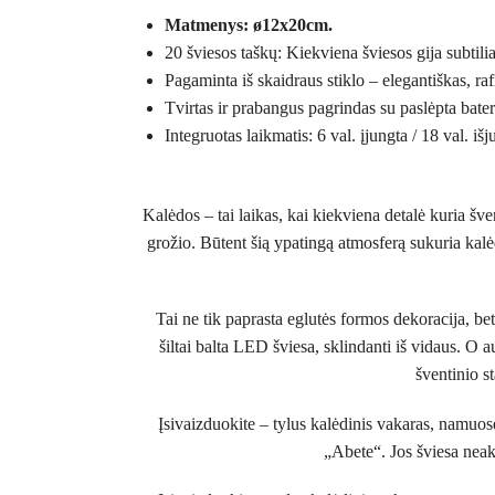
Matmenys: ø12x20cm.
20 šviesos taškų: Kiekviena šviesos gija subtil
Pagaminta iš skaidraus stiklo – elegantiškas, rafi
Tvirtas ir prabangus pagrindas su paslėpta bateri
Integruotas laikmatis: 6 val. įjungta / 18 val. iš
Kalėdos – tai laikas, kai kiekviena detalė kuria šv
grožio. Būtent šią ypatingą atmosferą sukuria kalė
Tai ne tik paprasta eglutės formos dekoracija, bet
šiltai balta LED šviesa, sklindanti iš vidaus. O a
šventinio st
Įsivaizduokite – tylus kalėdinis vakaras, namuose
„Abete“. Jos šviesa neak