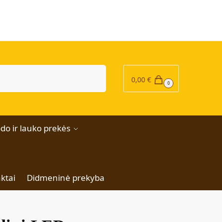
|
Ieškoti
0,00
€
0
do ir lauko prekės
ktai
Didmeninė prekyba