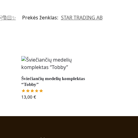
 ￼🎅🏻✨
Prekės ženklas:
STAR TRADING AB
Šviečiančių medelių komplektas
“Tobby”
13,00
€