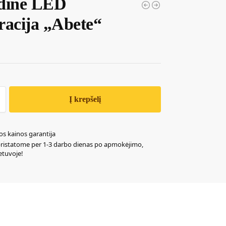
dinė LED
racija „Abete“
Į krepšelį
os kainos garantija
pristatome per 1-3 darbo dienas po apmokėjimo,
ietuvoje!