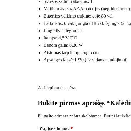
Šviesos šaltinių skaičius: 1
Maitinimas: 3 x AAA baterijos (nepridedamos)
Baterijos veikimo trukmė: apie 80 val.
Laikmatis: 6 val. įjungta / 18 val. išjungta (auto
Jungiklis: integruotas
Įtampa: 4,5 V DC
Bendra galia: 0,20 W
Atstumas tarp lempučių: 5 cm
Apsaugos klasė: IP20 (tik vidaus naudojimui)
Atsiliepimų dar nėra.
Būkite pirmas aprašęs “Kalėd
El. pašto adresas nebus skelbiamas.
Būtini laukeli
Jūsų įvertinimas
*