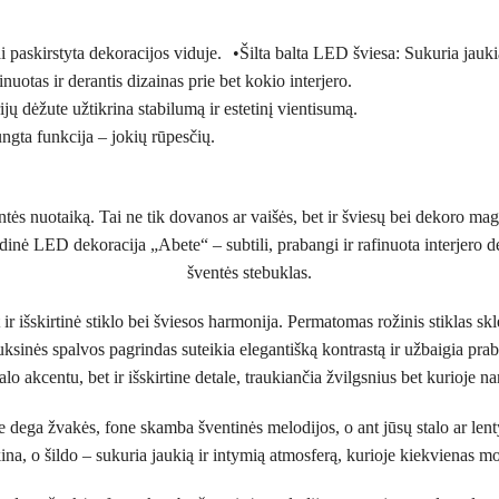
iai paskirstyta dekoracijos viduje. •Šilta balta LED šviesa: Sukuria jau
nuotas ir derantis dizainas prie bet kokio interjero.
jų dėžute užtikrina stabilumą ir estetinį vientisumą.
jungta funkcija – jokių rūpesčių.
entės nuotaiką. Tai ne tik dovanos ar vaišės, bet ir šviesų bei dekoro ma
dinė LED dekoracija „Abete“ – subtili, prabangi ir rafinuota interjero d
šventės stebuklas.
 ir išskirtinė stiklo bei šviesos harmonija. Permatomas rožinis stiklas skl
uksinės spalvos pagrindas suteikia elegantišką kontrastą ir užbaigia prab
alo akcentu, bet ir išskirtine detale, traukiančia žvilgsnius bet kurioje 
 dega žvakės, fone skamba šventinės melodijos, o ant jūsų stalo ar lentyn
ina, o šildo – sukuria jaukią ir intymią atmosferą, kurioje kiekvienas 