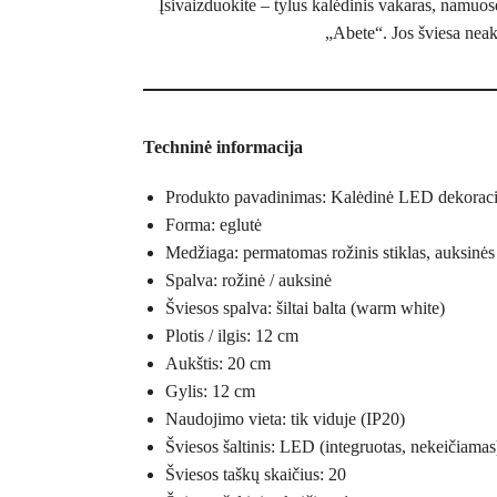
Įsivaizduokite – tylus kalėdinis vakaras, namuose
„Abete“. Jos šviesa neak
Techninė informacija
Produkto pavadinimas: Kalėdinė LED dekoraci
Forma: eglutė
Medžiaga: permatomas rožinis stiklas, auksinės
Spalva: rožinė / auksinė
Šviesos spalva: šiltai balta (warm white)
Plotis / ilgis: 12 cm
Aukštis: 20 cm
Gylis: 12 cm
Naudojimo vieta: tik viduje (IP20)
Šviesos šaltinis: LED (integruotas, nekeičiamas
Šviesos taškų skaičius: 20