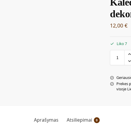
Kalė
deko
12,00
€
Liko 7
Geriausi
Prekes 
visoje L
Aprašymas
Atsiliepimai
0