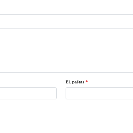
El. paštas
*