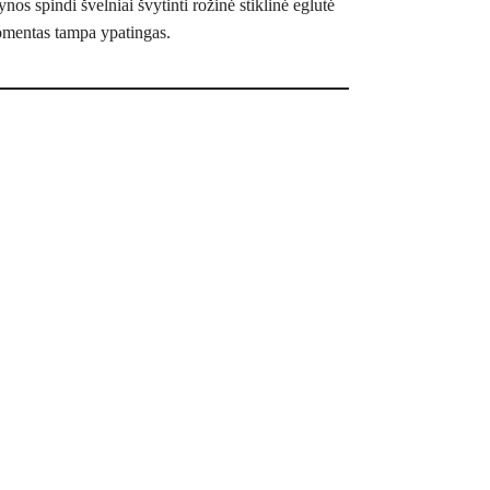
os spindi švelniai švytinti rožinė stiklinė eglutė
momentas tampa ypatingas.