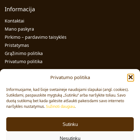
Informacija
Kontaktai
Mano paskyra
Pirkimo – pardavimo taisyklės
Pristatymas
Grąžinimo politika
Privatumo politika
Kontaktai
Privatumo politika
Individualios veiklos pažymos Nr.: 991331
Informuojame, kad šioje svetainėje naudojami slapukai (angl. cookies).
Adresas: Volungės g. 23-18, LT-63176, Alytus
Sutikdami, paspauskite mygtuką „Sutinku“ arba naršykite toliau. Savo
Pardavimai:
duotą sutikimą bet kada galėsite atšaukti pakeisdami savo interneto
+370 608 91 653
naršyklės nustatymus.
Sužinoti daugiau
.
Užsakymai:
+370 678 36 453
El. paštas:
info@vajai.eu
Sutinku
Sekite mus
Nesutinku
Facebook