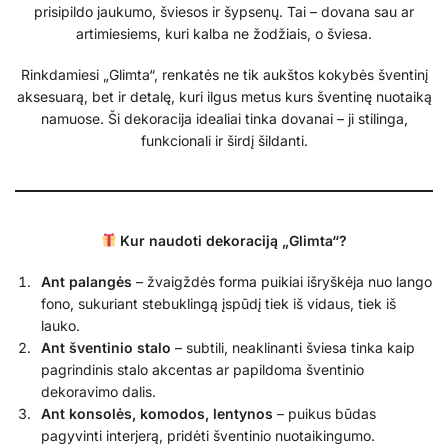
prisipildo jaukumo, šviesos ir šypsenų. Tai – dovana sau ar
artimiesiems, kuri kalba ne žodžiais, o šviesa.
Rinkdamiesi „Glimta“, renkatės ne tik aukštos kokybės šventinį
aksesuarą, bet ir detalę, kuri ilgus metus kurs šventinę nuotaiką
namuose. Ši dekoracija idealiai tinka dovanai – ji stilinga,
funkcionali ir širdį šildanti.
Kur naudoti dekoraciją „Glimta“?
Ant palangės
– žvaigždės forma puikiai išryškėja nuo lango
fono, sukuriant stebuklingą įspūdį tiek iš vidaus, tiek iš
lauko.
Ant šventinio stalo
– subtili, neaklinanti šviesa tinka kaip
pagrindinis stalo akcentas ar papildoma šventinio
dekoravimo dalis.
Ant konsolės, komodos, lentynos
– puikus būdas
pagyvinti interjerą, pridėti šventinio nuotaikingumo.