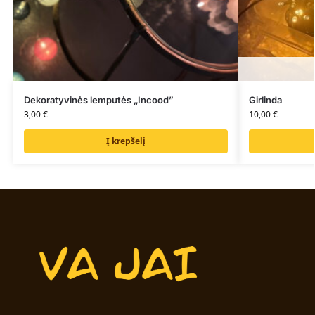
Dekoratyvinės lemputės „Incood”
Girlinda
3,00
€
10,00
€
Į krepšelį