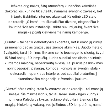
Ieškote originalios, šiltą atmosferą kuriančios kalėdinės
dekoracijos, kuri ne tik suteiktų namams šventinio žavesio, bet
ir taptų išskirtiniu interjero akcentu? Kalėdinė LED stalo
dekoracija „Glimta“ – tai šiuolaikiško dizaino, elegantiška ir
išskirtinė šviesos instaliacija, skirta sukurti jaukų, šventiškai
magišką pojūtį kiekviename namų kampelyje.
„Glimta“ – tai ne tik dekoratyvus akcentas, bet ir emocijų kūrėja,
primenanti pačias gražiausias žiemos akimirkas. Juodo metalo
žvaigždė, tarsi įrėminusi linksmo senio besmegenio siluetą, švyti
15 šiltai baltų LED lempučių, kurios subtiliai pasklinda aplinkoje,
kurdamos malonią, neperkrautą šviesą. Tai puikus pasirinkimas
norint papuošti palangę, komodą, konsolę ar šventinį stalą –
dekoracija neperkraus interjero, bet subtiliai praturtins jį
skandinaviška elegancija ir šventiniu jaukumu.
„Glimta“ nėra tiesiog stalo šviestuvas ar dekoracija – tai emocijų
nešėja. Šis minimalistinis, tačiau labai išraiškingas kūrinys
primena Kalėdų vaikystę, laukimo stebuklą ir žiemos šiltą
magiją. Kiekvieną vakarą, vos įsižiebus LED lemputėms, namai