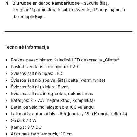
Biuruose ar darbo kambariuose
– sukuria šiltą,
įkvepiančią atmosferą ir subtilų šventinį džiaugsmą net ir
darbo aplinkoje.
Techninė informacija
Prekės pavadinimas: Kalėdinė LED dekoracija „Glimta“
Paskirtis: vidaus naudojimui (IP20)
Šviesos šaltinio tipas: LED
Šviesos šaltinio spalva: šiltai balta (warm white)
Šviesos šaltinių kiekis: 15 vnt.
Šviesos šaltinis: integruotas, nekeičiamas
Baterijos: 2 x AA (neįtrauktos į komplektą)
Baterijos veikimo laikas: apie 100 valandų
Laikmatis: automatinis – 6 h įjungta / 18 h išjungta (ciklinis)
Galia: 0.10 W
Įtampa: 3 V DC
Atstumas tarp lempučių: 10 cm