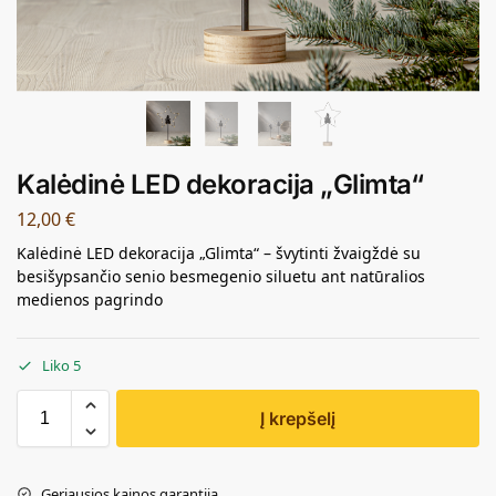
Kalėdinė LED dekoracija „Glimta“
12,00
€
Kalėdinė LED dekoracija „Glimta“ – švytinti žvaigždė su
besišypsančio senio besmegenio siluetu ant natūralios
medienos pagrindo
Liko 5
Į krepšelį
Geriausios kainos garantija