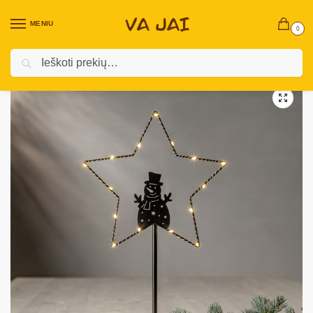
MENIU
0
Ieškoti
Pradžia
Kalėdinės prekės
Vidaus Kalėdinės Dekoracijos ￼
Skulptūrėlės
/
/
/