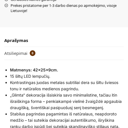
Prekes pristatome per 1-3 darbo dienas po apmokėjimo, visoje
Lietuvoje!
Aprašymas
Atsiliepimai
0
Matmenys: 42x25x9cm.
15 šiltų LED lempučių.
Kontrastingas juodas metalas subtiliai dera su šiltu šviesos
tonu ir natūralios medienos pagrindu.
„Glimta“ dekoracija išsiskiria savo minimalistine, tačiau itin
išraiškinga forma – penkiakampė vielinė žvaigždė apgaubia
draugišką, šventiškai pasipuošusį senį besmegenį.
Stabilus pagrindas pagamintas iš natūralaus, neapdoroto
medžio – tai suteikia dekoracijai autentiškumo, išryškina
rankų darbo įspūdį bei suteikia skandinaviško stiliaus natą.