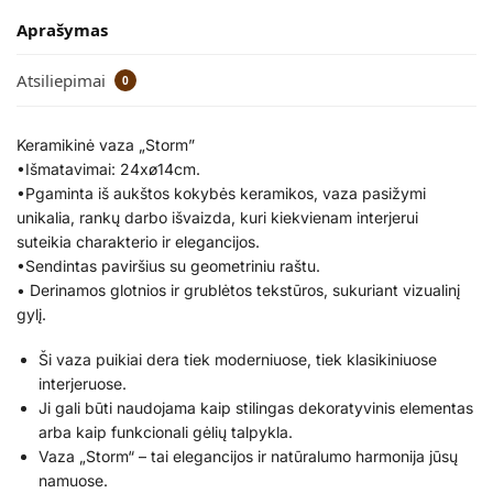
Aprašymas
Atsiliepimai
0
Keramikinė vaza „Storm”
•Išmatavimai: 24xø14cm.
•Pgaminta iš aukštos kokybės keramikos, vaza pasižymi
unikalia, rankų darbo išvaizda, kuri kiekvienam interjerui
suteikia charakterio ir elegancijos.
•Sendintas paviršius su geometriniu raštu.
• Derinamos glotnios ir grublėtos tekstūros, sukuriant vizualinį
gylį.
Ši vaza puikiai dera tiek moderniuose, tiek klasikiniuose
interjeruose.
Ji gali būti naudojama kaip stilingas dekoratyvinis elementas
arba kaip funkcionali gėlių talpykla.
Vaza „Storm“ – tai elegancijos ir natūralumo harmonija jūsų
namuose.