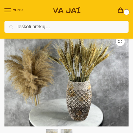
MENIU
0
Ieškoti
Pradžia
Namų dekoras ir aksesuarai
Vazos ir vazonai
Keramikinė vaza „Storm”
/
/
/