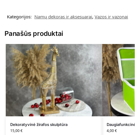
Kategorijos:
Namų dekoras ir aksesuarai
,
Vazos ir vazonai
Panašūs produktai
Dekoratyvinė žirafos skulptūra
Daugiafunkcin
15,00
€
4,00
€