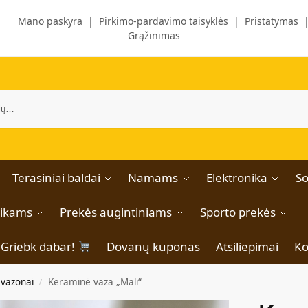
Mano paskyra
|
Pirkimo-pardavimo taisyklės
|
Pristatymas
Grąžinimas
Terasiniai baldai
Namams
Elektronika
So
aikams
Prekės augintiniams
Sporto prekės
Griebk dabar!
Dovanų kuponas
Atsiliepimai
Ko
 vazonai
Keraminė vaza „Mali“
/