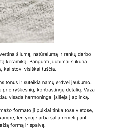
vertina šilumą, natūralumą ir rankų darbo
otą keramiką. Banguoti įdubimai sukuria
kai stovi visiškai tuščia.
dens tonus ir suteikia namų erdvei jaukumo.
ek prie ryškesnių, kontrastingų detalių. Vaza
iau visada harmoningai įsilieja į aplinką.
ažo formato ji puikiai tinka tose vietose,
kampe, lentynoje arba šalia rėmelių ant
žią formą ir spalvą.