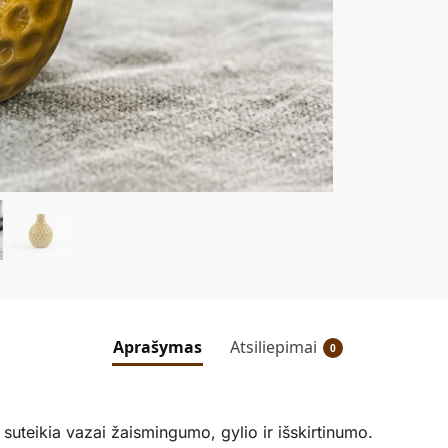
Aprašymas
Atsiliepimai
0
us suteikia vazai žaismingumo, gylio ir išskirtinumo.