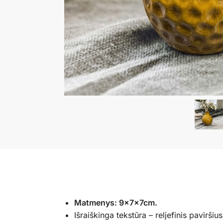
Matmenys: 9x7x7cm.
Išraiškinga tekstūra – reljefinis pavirši