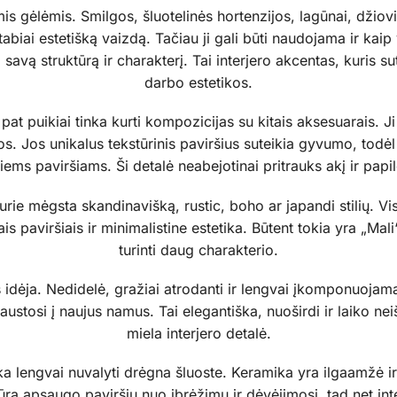
mis gėlėmis. Smilgos, šluotelinės hortenzijos, lagūnai, džiov
iai estetišką vaizdą. Tačiau ji gali būti naudojama ir kaip 
i savą struktūrą ir charakterį. Tai interjero akcentas, kuris s
darbo estetikos.
t puikiai tinka kurti kompozicijas su kitais aksesuarais. Ji 
os. Jos unikalus tekstūrinis paviršius suteikia gyvumo, todė
ems paviršiams. Ši detalė neabejotinai pritrauks akį ir papi
ie mėgsta skandinavišką, rustic, boho ar japandi stilių. Visi 
is paviršiais ir minimalistine estetika. Būtent tokia yra „Mali“
turinti daug charakterio.
 idėja. Nedidelė, gražiai atrodanti ir lengvai įkomponuoja
raustosi į naujus namus. Tai elegantiška, nuoširdi ir laiko ne
miela interjero detalė.
nka lengvai nuvalyti drėgna šluoste. Keramika yra ilgaamžė ir
ra apsaugo paviršių nuo įbrėžimų ir dėvėjimosi, tad net inte