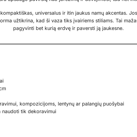
ompaktiškas, universalus ir itin jaukus namų akcentas. Jos iš
forma užtikrina, kad ši vaza tiks įvairiems stiliams. Tai mažas
pagyvinti bet kurią erdvę ir paversti ją jaukesne.
ai
 cm
avimui, kompozicijoms, lentynų ar palangių puošybai
a naudoti tik dekoravimui