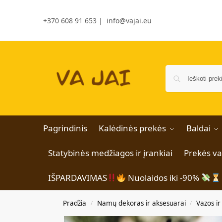
+370 608 91 653
|
info@vajai.eu
Pagrindinis
Kalėdinės prekės
Baldai
Statybinės medžiagos ir įrankiai
Prekės v
IŠPARDAVIMAS
Nuolaidos iki -90%
Pradžia
Namų dekoras ir aksesuarai
Vazos ir
/
/