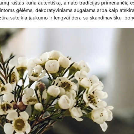
mų raštas kuria autentišką, amato tradicijas primenančią es
intoms gėlėms, dekoratyviniams augalams arba kaip atskiras
ūra suteikia jaukumo ir lengvai dera su skandinavišku, boho a