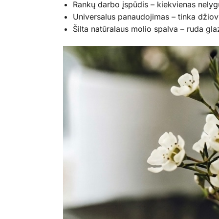
Rankų darbo įspūdis – kiekvienas nelygu
Universalus panaudojimas – tinka džiov
Šilta natūralaus molio spalva – ruda glaz