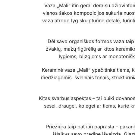
Vaza „Mali“ itin gerai dera su džiovinto
vienos šakos kompozicijos sukuria nuostab
vaza atrodo lyg skulptūrinė detalė, turint
Dėl savo organiškos formos vaza taip pa
žvakių, mažų figūrėlių ar kitos keramik
lygiems, blizgiems ar monotoniški
Keraminė vaza „Mali“ ypač tinka tiems, kur
medžiagomis, švelniais tonais, struktūrinia
Kitas svarbus aspektas – tai puiki dovanos
sesei, draugei, kolegei ar tiems, kurie k
Priežiūra taip pat itin paprasta – paka
išlaikys savo pradinę išvaizdą. Glazū