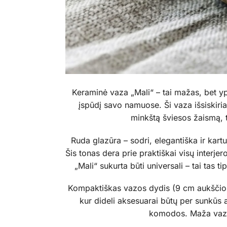
Keraminė vaza „Mali“ – tai mažas, bet yp
įspūdį savo namuose. Ši vaza išsiskiri
minkštą šviesos žaismą, t
Ruda glazūra – sodri, elegantiška ir kartu
Šis tonas dera prie praktiškai visų interjer
„Mali“ sukurta būti universali – tai tas 
Kompaktiškas vazos dydis (9 cm aukščio, 7
kur dideli aksesuarai būtų per sunkūs 
komodos. Maža vaza 