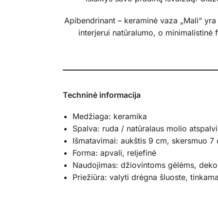
Apibendrinant – keraminė vaza „Mali“ yra k
interjerui natūralumo, o minimalistinė 
Techninė informacija
Medžiaga: keramika
Spalva: ruda / natūralaus molio atspalvi
Išmatavimai: aukštis 9 cm, skersmuo 7
Forma: apvali, reljefinė
Naudojimas: džiovintoms gėlėms, dekor
Priežiūra: valyti drėgna šluoste, tinkam