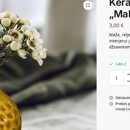
Ker
„Mal
3,00
€
Maža, relj
interjerui
džiovintom
Liko 2
Geriausi
Prekes 
visoje L