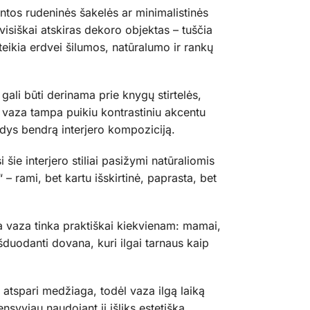
intos rudeninės šakelės ar minimalistinės
visiškai atskiras dekoro objektas – tuščia
uteikia erdvei šilumos, natūralumo ir rankų
gali būti derinama prie knygų stirtelės,
l vaza tampa puikiu kontrastiniu akcentu
ldys bendrą interjero kompoziciją.
šie interjero stiliai pasižymi natūraliomis
 – rami, bet kartu išskirtinė, paprasta, bet
ma vaza tinka praktiškai kiekvienam: mamai,
išduodanti dovana, kuri ilgai tarnaus kaip
 atspari medžiaga, todėl vaza ilgą laiką
nsyviau naudojant ji išliks estetiška.