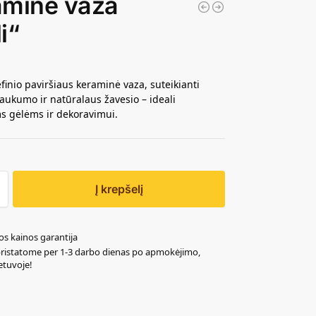
aminė vaza
i“
efinio paviršiaus keraminė vaza, suteikianti
 jaukumo ir natūralaus žavesio – ideali
s gėlėms ir dekoravimui.
Į krepšelį
os kainos garantija
pristatome per 1-3 darbo dienas po apmokėjimo,
ietuvoje!