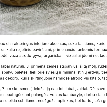
ač charakteringas interjero akcentas, sukurtas tiems, kurie 
a unikaliu reljefiniu paviršiumi, primenančiu rankomis formu
odėl vaza atrodo gyva, organiška ir vizualiai įdomi net tada, 
 labai natūrali. Ji primena žemės atspalvius, šiltą molį, ru
o spalvų paletės: tiek prie šviesių ir minimalistinių erdvių, ti
tipas dekoro, kuris skirtinguose namuose atrodo vis kitaip, tač
 cm skersmens) leidžia ją naudoti labai įvairiai. Dėl savo m
ar nepatogūs: ant palangės, vonios kambaryje, darbo stalo 
suteikia subtilumo, neužgožia aplinkos, bet kartu įneša gra