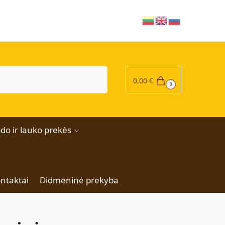
|
Ieškoti
0,00
€
0
do ir lauko prekės
ntaktai
Didmeninė prekyba