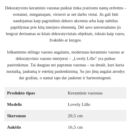
Dekoratyvinis keraminis vazonas puikiai tinka įvairioms namų erdvėms –
svetainei, miegamajam, virtuvei ar net darbo vietai. Jis gali būti
naudojamas kaip pagrindinis dekoro akcentas arba kaip subtilus
papildymas prie kitų interjero elementų. Dėl savo universalumo jis
lengvai derinamas su kitais dekoratyviniais objektais, tokiais kaip vazos,
žvakidės ar knygos.
Ieškantiems stilingo vazono augalams, modernaus keraminio vazono ar
dekoratyvinio vazono interjerui – „Lovely Lillo“ yra puikus
pasirinkimas. Tai daugiau nei paprastas vazonas – tai detalė, kuri kuria
nuotaiką, jaukumą ir estetinį pasitenkinimą. Su juo jūsų augalai atrodys
dar gražiau, o namai taps dar jaukesni ir harmoningesni.
Produkto tipas
Keraminis vazonas
Modelis
Lovely Lillo
Skersmuo
20,5 cm
Aukštis
16,5 cm