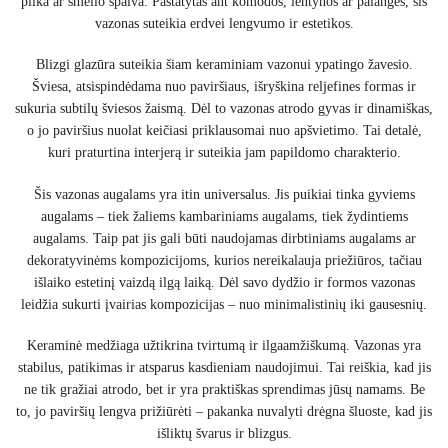
pilka ar smėlio spalva. Pastatytas ant komodos, lentynos ar palangės, šis
vazonas suteikia erdvei lengvumo ir estetikos.
Blizgi glazūra suteikia šiam keraminiam vazonui ypatingo žavesio.
Šviesa, atsispindėdama nuo paviršiaus, išryškina reljefines formas ir
sukuria subtilų šviesos žaismą. Dėl to vazonas atrodo gyvas ir dinamiškas,
o jo paviršius nuolat keičiasi priklausomai nuo apšvietimo. Tai detalė,
kuri praturtina interjerą ir suteikia jam papildomo charakterio.
Šis vazonas augalams yra itin universalus. Jis puikiai tinka gyviems
augalams – tiek žaliems kambariniams augalams, tiek žydintiems
augalams. Taip pat jis gali būti naudojamas dirbtiniams augalams ar
dekoratyvinėms kompozicijoms, kurios nereikalauja priežiūros, tačiau
išlaiko estetinį vaizdą ilgą laiką. Dėl savo dydžio ir formos vazonas
leidžia sukurti įvairias kompozicijas – nuo minimalistinių iki gausesnių.
Keraminė medžiaga užtikrina tvirtumą ir ilgaamžiškumą. Vazonas yra
stabilus, patikimas ir atsparus kasdieniam naudojimui. Tai reiškia, kad jis
ne tik gražiai atrodo, bet ir yra praktiškas sprendimas jūsų namams. Be
to, jo paviršių lengva prižiūrėti – pakanka nuvalyti drėgna šluoste, kad jis
išliktų švarus ir blizgus.