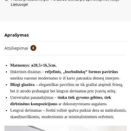
Lietuvoje!
Aprašymas
Atsiliepimai
0
Matmenys: ø20,5×16,5cm.
Išskirtinis dizainas –
reljefinis, „burbuliukų“ formos paviršius
suteikia vazonui modernumo ir iš karto patraukia dėmesį interjere.
Blizgi glazūra
– elegantiškas paviršius ne tik gražiai atspindi šviesą,
bet ir atrodo prabangiai bei lengvai derinamas prie įvairių stilių.
Universalus panaudojimas –
tinka tiek gyvoms gėlėms, tiek
dirbtinėms kompozicijoms
ar dekoratyviniams augalams.
Lengvai derinamas – švelni rožinė spalva puikiai dera su natūraliomis,
skandinaviškomis, moderniomis ar minimalistinėmis erdvėmis.