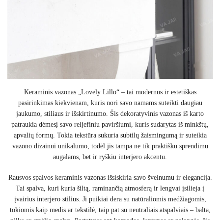
Keraminis vazonas „Lovely Lillo“ – tai modernus ir estetiškas
pasirinkimas kiekvienam, kuris nori savo namams suteikti daugiau
jaukumo, stiliaus ir išskirtinumo. Šis dekoratyvinis vazonas iš karto
patraukia dėmesį savo reljefiniu paviršiumi, kuris sudarytas iš minkštų,
apvalių formų. Tokia tekstūra sukuria subtilų žaismingumą ir suteikia
vazono dizainui unikalumo, todėl jis tampa ne tik praktišku sprendimu
augalams, bet ir ryškiu interjero akcentu.
Rausvos spalvos keraminis vazonas išsiskiria savo švelnumu ir elegancija.
Tai spalva, kuri kuria šiltą, raminančią atmosferą ir lengvai įsilieja į
įvairius interjero stilius. Ji puikiai dera su natūraliomis medžiagomis,
tokiomis kaip medis ar tekstilė, taip pat su neutraliais atspalviais – balta,