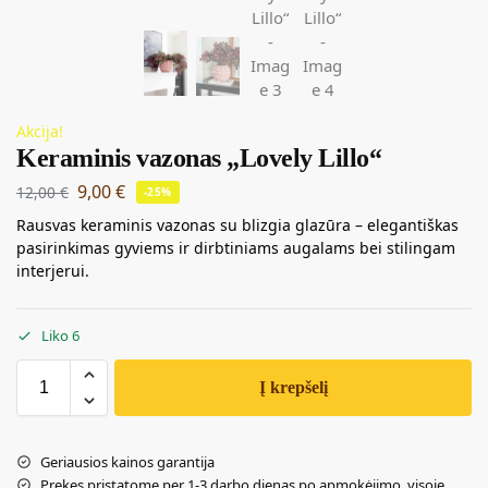
Akcija!
Keraminis vazonas „Lovely Lillo“
9,00
€
12,00
€
-25%
Rausvas keraminis vazonas su blizgia glazūra – elegantiškas
pasirinkimas gyviems ir dirbtiniams augalams bei stilingam
interjerui.
Liko 6
Į krepšelį
Geriausios kainos garantija
Prekes pristatome per 1-3 darbo dienas po apmokėjimo, visoje