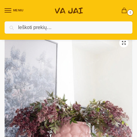
MENIU
0
Ieškoti
Pradžia
Keraminis vazonas „Lovely Lillo“
/