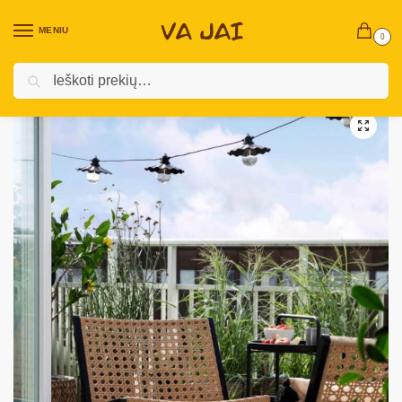
MENIU
0
Ieškoti
Pradžia
Vidaus baldai
Svetainės baldai
Foteliai ir pufai
Terasinis krėslas „Rio”
/
/
/
/