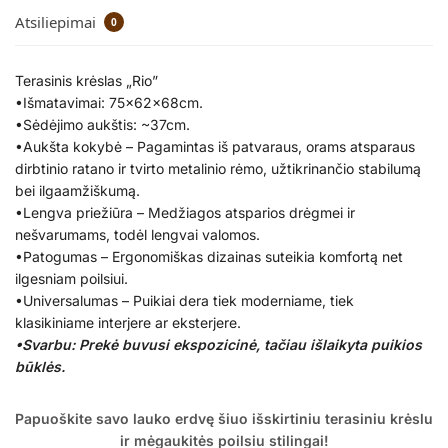
Atsiliepimai
0
Terasinis krėslas „Rio”
•Išmatavimai: 75x62x68cm.
•Sėdėjimo aukštis: ~37cm.
•Aukšta kokybė – Pagamintas iš patvaraus, orams atsparaus
dirbtinio ratano ir tvirto metalinio rėmo, užtikrinančio stabilumą
bei ilgaamžiškumą.
•Lengva priežiūra – Medžiagos atsparios drėgmei ir
nešvarumams, todėl lengvai valomos.
•Patogumas – Ergonomiškas dizainas suteikia komfortą net
ilgesniam poilsiui.
•Universalumas – Puikiai dera tiek moderniame, tiek
klasikiniame interjere ar eksterjere.
•Svarbu: Prekė buvusi ekspozicinė, tačiau išlaikyta puikios
būklės.
Papuoškite savo lauko erdvę šiuo išskirtiniu terasiniu krėslu
ir mėgaukitės poilsiu stilingai!