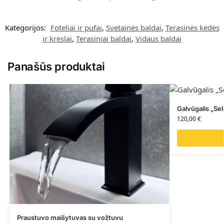
Kategorijos:
Foteliai ir pufai
,
Svetainės baldai
,
Terasinės kėdės
ir krėslai
,
Terasiniai baldai
,
Vidaus baldai
Panašūs produktai
Galvūgalis „S
120,00
€
Praustuvo maišytuvas su vožtuvu