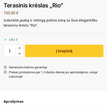
Terasinis krėslas „Rio”
100,00
€
Sukurkite jaukią ir stilingą poilsio zoną su šiuo elegantišku
terasiniu krėslu “Rio”.
Liko 3
Į krepšelį
Geriausios kainos garantija
Prekes pristatome per 1-3 darbo dienas po apmokėjimo, visoje
Lietuvoje!
Aprašymas