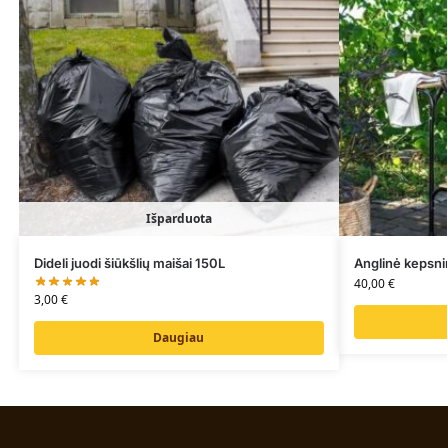
Išparduota
Dideli juodi šiūkšlių maišai 150L
Anglinė kepsni
40,00
€
3,00
€
Daugiau