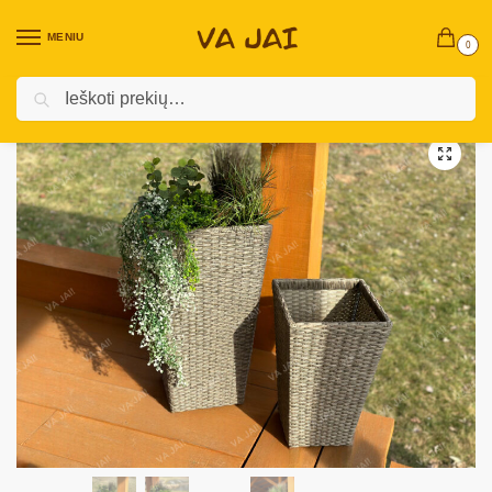
MENIU
0
Ieškoti
Pradžia
Sodo - Lauko prekės
Sodo - Daržo floristikos prekės
Lauko vazonų komplektas „Wicker”
/
/
/