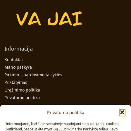
Informacija
Kontaktai
Mano paskyra
Pirkimo – pardavimo taisyklės
Pristatymas
Grąžinimo politika
Privatumo politika
Kontaktai
Privatumo politika
Individualios veiklos pažymos Nr.: 991331
Informuojame, kad šioje svetainėje naudojami slapukai (angl. cookies).
Adresas: Volungės g. 23-18, LT-63176, Alytus
Sutikdami, paspauskite mygtuką „Sutinku“ arba naršykite toliau. Savo