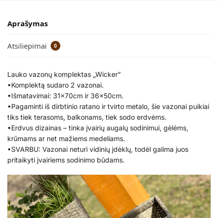
Aprašymas
Atsiliepimai
0
Lauko vazonų komplektas „Wicker”
•Komplektą sudaro 2 vazonai.
•Išmatavimai: 31x70cm ir 36x50cm.
•Pagaminti iš dirbtinio ratano ir tvirto metalo, šie vazonai puikiai
tiks tiek terasoms, balkonams, tiek sodo erdvėms.
•Erdvus dizainas – tinka įvairių augalų sodinimui, gėlėms,
krūmams ar net mažiems medeliams.
•SVARBU: Vazonai neturi vidinių įdėklų, todėl galima juos
pritaikyti įvairiems sodinimo būdams.