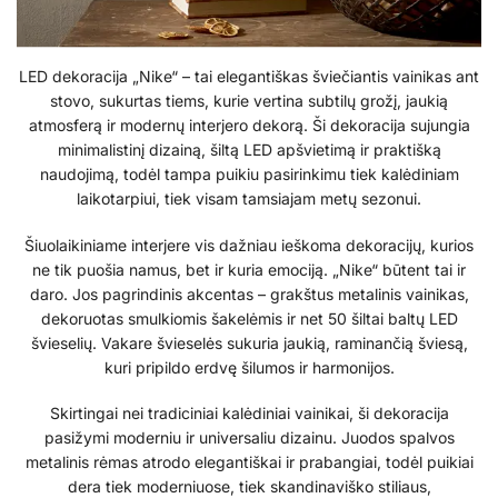
LED dekoracija „Nike“ – tai elegantiškas šviečiantis vainikas ant
stovo, sukurtas tiems, kurie vertina subtilų grožį, jaukią
atmosferą ir modernų interjero dekorą. Ši dekoracija sujungia
minimalistinį dizainą, šiltą LED apšvietimą ir praktišką
naudojimą, todėl tampa puikiu pasirinkimu tiek kalėdiniam
laikotarpiui, tiek visam tamsiajam metų sezonui.
Šiuolaikiniame interjere vis dažniau ieškoma dekoracijų, kurios
ne tik puošia namus, bet ir kuria emociją. „Nike“ būtent tai ir
daro. Jos pagrindinis akcentas – grakštus metalinis vainikas,
dekoruotas smulkiomis šakelėmis ir net 50 šiltai baltų LED
švieselių. Vakare švieselės sukuria jaukią, raminančią šviesą,
kuri pripildo erdvę šilumos ir harmonijos.
Skirtingai nei tradiciniai kalėdiniai vainikai, ši dekoracija
pasižymi moderniu ir universaliu dizainu. Juodos spalvos
metalinis rėmas atrodo elegantiškai ir prabangiai, todėl puikiai
dera tiek moderniuose, tiek skandinaviško stiliaus,