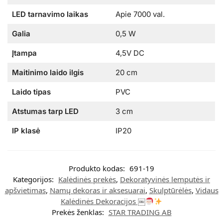
LED tarnavimo laikas
Apie 7000 val.
Galia
0,5 W
Įtampa
4,5V DC
Maitinimo laido ilgis
20 cm
Laido tipas
PVC
Atstumas tarp LED
3 cm
IP klasė
IP20
Produkto kodas:
691-19
Kategorijos:
Kalėdinės prekės
,
Dekoratyvinės lemputės ir
apšvietimas
,
Namų dekoras ir aksesuarai
,
Skulptūrėlės
,
Vidaus
Kalėdinės Dekoracijos ￼
Prekės ženklas:
STAR TRADING AB