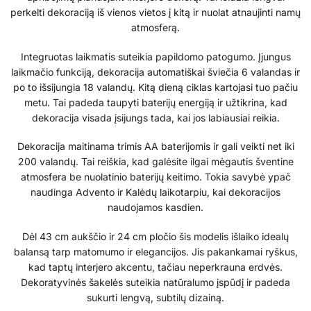
perkelti dekoraciją iš vienos vietos į kitą ir nuolat atnaujinti namų
atmosferą.
Integruotas laikmatis suteikia papildomo patogumo. Įjungus
laikmačio funkciją, dekoracija automatiškai šviečia 6 valandas ir
po to išsijungia 18 valandų. Kitą dieną ciklas kartojasi tuo pačiu
metu. Tai padeda taupyti baterijų energiją ir užtikrina, kad
dekoracija visada įsijungs tada, kai jos labiausiai reikia.
Dekoracija maitinama trimis AA baterijomis ir gali veikti net iki
200 valandų. Tai reiškia, kad galėsite ilgai mėgautis šventine
atmosfera be nuolatinio baterijų keitimo. Tokia savybė ypač
naudinga Advento ir Kalėdų laikotarpiu, kai dekoracijos
naudojamos kasdien.
Dėl 43 cm aukščio ir 24 cm pločio šis modelis išlaiko idealų
balansą tarp matomumo ir elegancijos. Jis pakankamai ryškus,
kad taptų interjero akcentu, tačiau neperkrauna erdvės.
Dekoratyvinės šakelės suteikia natūralumo įspūdį ir padeda
sukurti lengvą, subtilų dizainą.