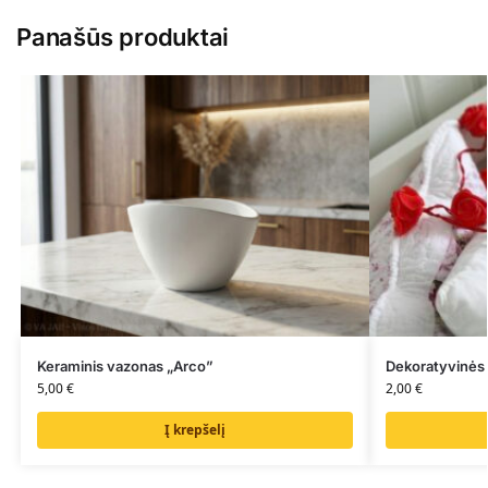
Panašūs produktai
Keraminis vazonas „Arco”
Dekoratyvinės
5,00
€
2,00
€
Į krepšelį