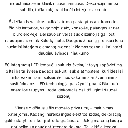
industriniuose ar klasikiniuose namuose. Dekoracija tampa
subtiliu, tačiau akį traukiančiu interjero akcentu.
Šviečiantis vainikas puikiai atrodo pastatytas ant komodos,
židinio lentynos, valgomojo stalo, konsolės, palangės ar net
biuro erdvėje. Dėl savo universalaus dizaino jis gali būti
naudojamas ne tik Kalėdų metu. Daugelis žmonių jį renkasi kaip
nuolatinį interjero elementą rudens ir žiemos sezonui, kai norisi
daugiau šviesos ir jaukumo.
50 integruotų LED lempučių sukuria švelnų ir tolygų apšvietimą.
Šiltai balta šviesa padeda sukurti jaukią atmosferą, kuri idealiai
tinka vakariniam poilsiui, šeimos vakarams ar šventiniams
susibūrimams. LED technologija pasižymi ilgaamžiškumu ir
energijos taupymu, todėl dekoracija gali džiuginti daugelį
sezonų.
Vienas didžiausių šio modelio privalumų – maitinimas
baterijomis. Kadangi nereikalingas elektros lizdas, dekoraciją
galite statyti ten, kur ji atrodo gražiausiai. Jokių matomų laidų ar
apribojimų planuojant interjero dekorą. Tai leidžia lengvai