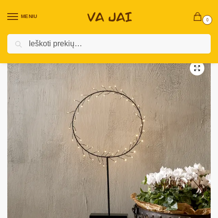
MENIU
0
Ieškoti
Pradžia
Kalėdinės prekės
Vidaus Kalėdinės Dekoracijos ￼
Skulptūrėlės
/
/
/