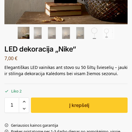
LED dekoracija „Nike“
7,00
€
Elegantiškas LED vainikas ant stovo su 50 šiltų švieselių – jauki
ir stilinga dekoracija Kalėdoms bei visam žiemos sezonui.
Liko 2
Į krepšelį
Geriausios kainos garantija
Prekes pristatome per 1-3 darbo dienas po apmokėjimo, visoje