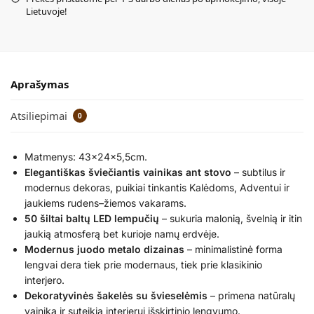
Lietuvoje!
Aprašymas
Atsiliepimai
0
Matmenys: 43x24x5,5cm.
Elegantiškas šviečiantis vainikas ant stovo
– subtilus ir
modernus dekoras, puikiai tinkantis Kalėdoms, Adventui ir
jaukiems rudens–žiemos vakarams.
50 šiltai baltų LED lempučių
– sukuria malonią, švelnią ir itin
jaukią atmosferą bet kurioje namų erdvėje.
Modernus juodo metalo dizainas
– minimalistinė forma
lengvai dera tiek prie modernaus, tiek prie klasikinio
interjero.
Dekoratyvinės šakelės su švieselėmis
– primena natūralų
vainiką ir suteikia interjerui išskirtinio lengvumo.