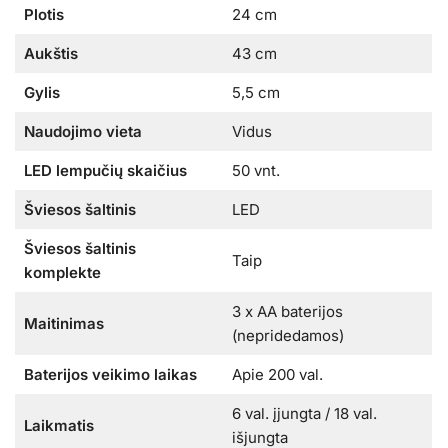
Plotis
24 cm
Aukštis
43 cm
Gylis
5,5 cm
Naudojimo vieta
Vidus
LED lempučių skaičius
50 vnt.
Šviesos šaltinis
LED
Šviesos šaltinis
Taip
komplekte
3 x AA baterijos
Maitinimas
(nepridedamos)
Baterijos veikimo laikas
Apie 200 val.
6 val. įjungta / 18 val.
Laikmatis
išjungta