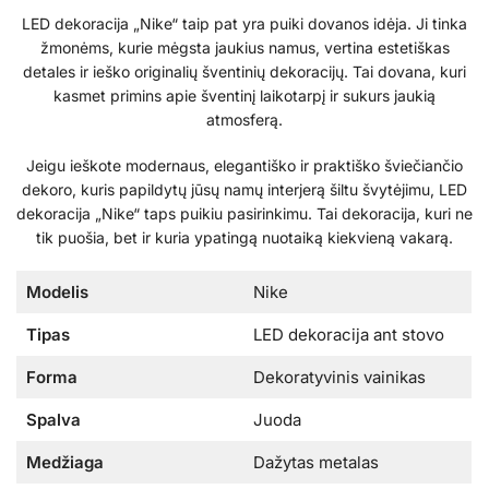
LED dekoracija „Nike“ taip pat yra puiki dovanos idėja. Ji tinka
žmonėms, kurie mėgsta jaukius namus, vertina estetiškas
detales ir ieško originalių šventinių dekoracijų. Tai dovana, kuri
kasmet primins apie šventinį laikotarpį ir sukurs jaukią
atmosferą.
Jeigu ieškote modernaus, elegantiško ir praktiško šviečiančio
dekoro, kuris papildytų jūsų namų interjerą šiltu švytėjimu, LED
dekoracija „Nike“ taps puikiu pasirinkimu. Tai dekoracija, kuri ne
tik puošia, bet ir kuria ypatingą nuotaiką kiekvieną vakarą.
Modelis
Nike
Tipas
LED dekoracija ant stovo
Forma
Dekoratyvinis vainikas
Spalva
Juoda
Medžiaga
Dažytas metalas