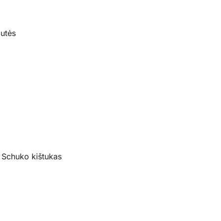
putės
 Schuko kištukas