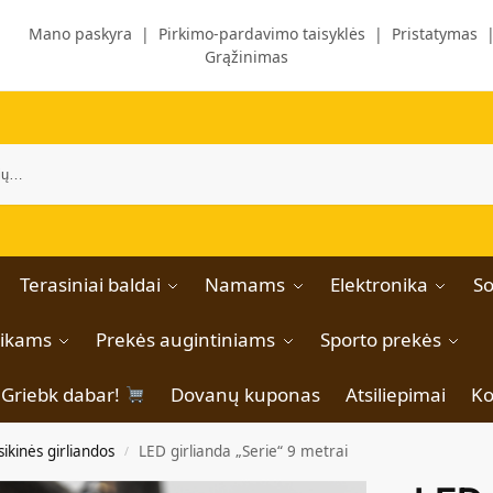
Mano paskyra
|
Pirkimo-pardavimo taisyklės
|
Pristatymas
Grąžinimas
Terasiniai baldai
Namams
Elektronika
So
aikams
Prekės augintiniams
Sporto prekės
Griebk dabar!
Dovanų kuponas
Atsiliepimai
Ko
sikinės girliandos
LED girlianda „Serie“ 9 metrai
/