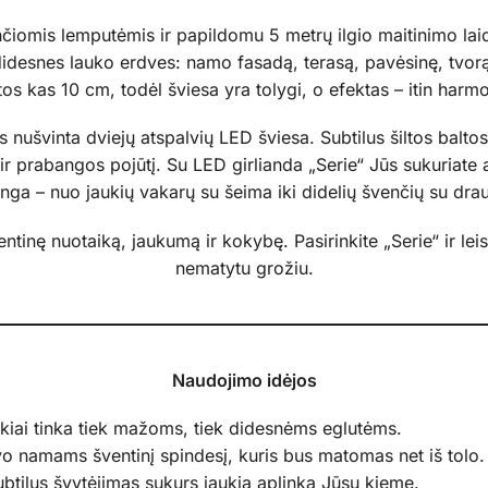
ančiomis lemputėmis ir papildomu 5 metrų ilgio maitinimo laid
t didesnes lauko erdves: namo fasadą, terasą, pavėsinę, tvor
tos kas 10 cm, todėl šviesa yra tolygi, o efektas – itin harm
 nušvinta dviejų atspalvių LED šviesa. Subtilus šiltos baltos
 ir prabangos pojūtį. Su LED girlianda „Serie“ Jūs sukuriate
nga – nuo jaukių vakarų su šeima iki didelių švenčių su dra
 šventinę nuotaiką, jaukumą ir kokybę. Pasirinkite „Serie“ ir 
nematytu grožiu.
Naudojimo idėjos
uikiai tinka tiek mažoms, tiek didesnėms eglutėms.
avo namams šventinį spindesį, kuris bus matomas net iš tolo.
ubtilus švytėjimas sukurs jaukią aplinką Jūsų kieme.