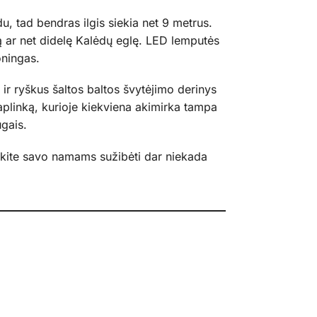
u, tad bendras ilgis siekia net 9 metrus.
ą ar net didelę Kalėdų eglę. LED lemputės
oningas.
 ir ryškus šaltos baltos švytėjimo derinys
 aplinką, kurioje kiekviena akimirka tampa
ugais.
leiskite savo namams sužibėti dar niekada