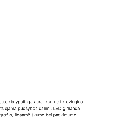
uteikia ypatingą aurą, kuri ne tik džiugina
neatsiejama puošybos dalimi. LED girlianda
nio grožio, ilgaamžiškumo bei patikimumo.