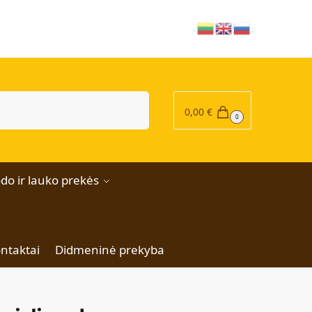
|
Ieškoti
0,00
€
0
do ir lauko prekės
ntaktai
Didmeninė prekyba