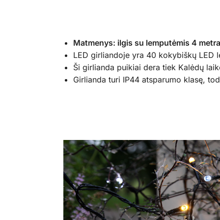
Matmenys: ilgis su lemputėmis 4 metrai,
LED girliandoje yra 40 kokybiškų LED lem
Ši girlianda puikiai dera tiek Kalėdų lai
Girlianda turi IP44 atsparumo klasę, todė