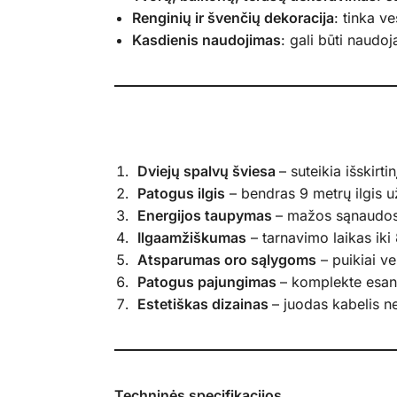
Renginių ir švenčių dekoracija
: tinka v
Kasdienis naudojimas
: gali būti naudoj
Dviejų spalvų šviesa
– suteikia išskirtin
Patogus ilgis
– bendras 9 metrų ilgis u
Energijos taupymas
– mažos sąnaudos l
Ilgaamžiškumas
– tarnavimo laikas iki
Atsparumas oro sąlygoms
– puikiai ve
Patogus pajungimas
– komplekte esant
Estetiškas dizainas
– juodas kabelis n
Techninės specifikacijos