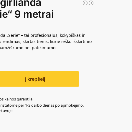
girlianda
ie“ 9 metrai
da „Serie“ – tai profesionalus, kokybiškas ir
prendimas, skirtas tiems, kurie ieško išskirtinio
gaamžiškumo bei patikimumo.
Į krepšelį
os kainos garantija
pristatome per 1-3 darbo dienas po apmokėjimo,
ietuvoje!