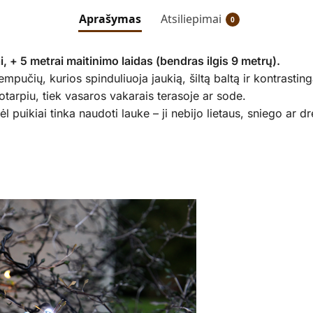
Aprašymas
Atsiliepimai
0
 + 5 metrai maitinimo laidas (bendras ilgis 9 metrų).
pučių, kurios spinduliuoja jaukią, šiltą baltą ir kontrasting
kotarpiu, tiek vasaros vakarais terasoje ar sode.
l puikiai tinka naudoti lauke – ji nebijo lietaus, sniego ar 