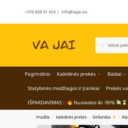
+370 608 91 653
|
info@vajai.eu
Pagrindinis
Kalėdinės prekės
Baldai
Statybinės medžiagos ir įrankiai
Prekės v
IŠPARDAVIMAS
Nuolaidos iki -90%
Pradžia
Kalėdinės prekės
Girliandos
Kla
/
/
/