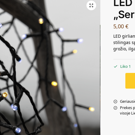
LED 
„Ser
5,00
€
LED girlian
stilingas s
grožio, il
Liko 1
Geriausi
Prekes 
visoje L