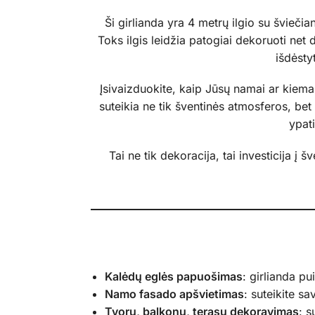
Ši girlianda yra 4 metrų ilgio su švieči
Toks ilgis leidžia patogiai dekoruoti ne
išdėsty
Įsivaizduokite, kaip Jūsų namai ar kiemas
suteikia ne tik šventinės atmosferos, bet
ypati
Tai ne tik dekoracija, tai investicija į
Kalėdų eglės papuošimas
: girlianda p
Namo fasado apšvietimas
: suteikite s
Tvorų, balkonų, terasų dekoravimas
: s