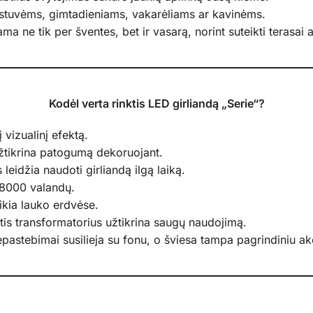
estuvėms, gimtadieniams, vakarėliams ar kavinėms.
ama ne tik per šventes, bet ir vasarą, norint suteikti terasai
Kodėl verta rinktis LED girliandą „Serie“?
į vizualinį efektą.
žtikrina patogumą dekoruojant.
eidžia naudoti girliandą ilgą laiką.
 8000 valandų.
ikia lauko erdvėse.
is transformatorius užtikrina saugų naudojimą.
epastebimai susilieja su fonu, o šviesa tampa pagrindiniu ak