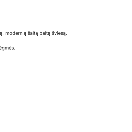
ą, modernią šaltą baltą šviesą.
drėgmės.