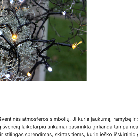
ventinės atmosferos simbolių. Ji kuria jaukumą, ramybę ir s
kitų švenčių laikotarpiu tinkamai pasirinkta girlianda tampa 
ir stilingas sprendimas, skirtas tiems, kurie ieško išskirti