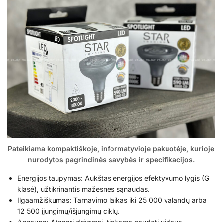
Pateikiama kompaktiškoje, informatyvioje pakuotėje, kurioje
nurodytos pagrindinės savybės ir specifikacijos.
Energijos taupymas: Aukštas energijos efektyvumo lygis (G
klasė), užtikrinantis mažesnes sąnaudas.
Ilgaamžiškumas: Tarnavimo laikas iki 25 000 valandų arba
12 500 įjungimų/išjungimų ciklų.
Apsauga: Atspari drėgmei, tinkama naudoti vidaus