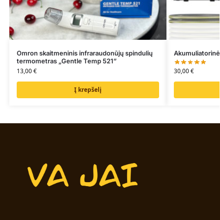
Omron skaitmeninis infraraudonūjų spindulių
Akumuliatorinė
termometras „Gentle Temp 521”
30,00
€
13,00
€
Į krepšelį