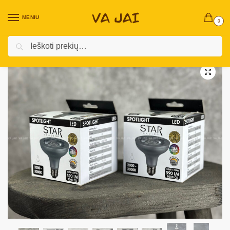
MENIU
0
Ieškoti
Pradžia
Elektronika
Lempos, apšvietimas
LED lemputė „Star Spotlight”
/
/
/