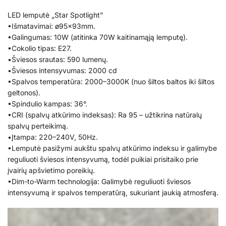
LED lemputė „Star Spotlight”
•Išmatavimai: ø95x93mm.
•Galingumas: 10W (atitinka 70W kaitinamąją lemputę).
•Cokolio tipas: E27.
•Šviesos srautas: 590 lumenų.
•Šviesos intensyvumas: 2000 cd
•Spalvos temperatūra: 2000–3000K (nuo šiltos baltos iki šiltos
geltonos).
•Spindulio kampas: 36°.
•CRI (spalvų atkūrimo indeksas): Ra 95 – užtikrina natūralų
spalvų perteikimą.
•Įtampa: 220–240V, 50Hz.
•Lemputė pasižymi aukštu spalvų atkūrimo indeksu ir galimybe
reguliuoti šviesos intensyvumą, todėl puikiai prisitaiko prie
įvairių apšvietimo poreikių.
•Dim-to-Warm technologija: Galimybė reguliuoti šviesos
intensyvumą ir spalvos temperatūrą, sukuriant jaukią atmosferą.