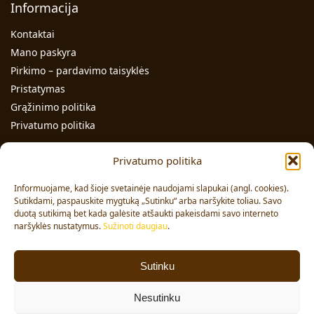
Informacija
Kontaktai
Mano paskyra
Pirkimo – pardavimo taisyklės
Pristatymas
Grąžinimo politika
Privatumo politika
Kontaktai
Privatumo politika
Individualios veiklos pažymos Nr.: 991331
Informuojame, kad šioje svetainėje naudojami slapukai (angl. cookies).
Adresas: Volungės g. 23-18, LT-63176, Alytus
Sutikdami, paspauskite mygtuką „Sutinku“ arba naršykite toliau. Savo
duotą sutikimą bet kada galėsite atšaukti pakeisdami savo interneto
Pardavimai:
+370 608 91 653
naršyklės nustatymus.
Sužinoti daugiau
.
Užsakymai:
+370 678 36 453
El. paštas:
info@vajai.eu
Sutinku
Sekite mus
Nesutinku
Facebook