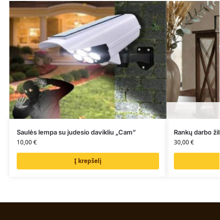
Saulės lempa su judesio davikliu „Cam”
Rankų darbo ži
10,00
€
30,00
€
Į krepšelį