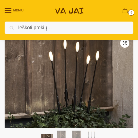
MENIU
0
Ieškoti
Pradžia
Lauko dekoracijos
Lauko žibintai ir kitas LED dekoras
LED sodo dekoracija „Milky“
/
/
/