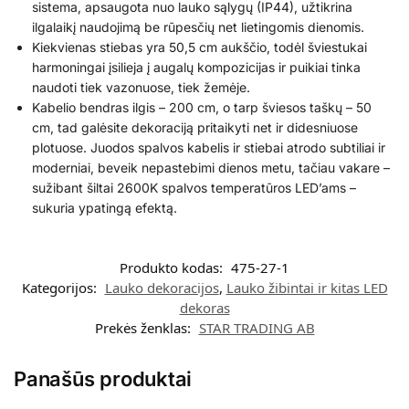
sistema, apsaugota nuo lauko sąlygų (IP44), užtikrina
ilgalaikį naudojimą be rūpesčių net lietingomis dienomis.
Kiekvienas stiebas yra 50,5 cm aukščio, todėl šviestukai
harmoningai įsilieja į augalų kompozicijas ir puikiai tinka
naudoti tiek vazonuose, tiek žemėje.
Kabelio bendras ilgis – 200 cm, o tarp šviesos taškų – 50
cm, tad galėsite dekoraciją pritaikyti net ir didesniuose
plotuose. Juodos spalvos kabelis ir stiebai atrodo subtiliai ir
moderniai, beveik nepastebimi dienos metu, tačiau vakare –
sužibant šiltai 2600K spalvos temperatūros LED’ams –
sukuria ypatingą efektą.
Produkto kodas:
475-27-1
Kategorijos:
Lauko dekoracijos
,
Lauko žibintai ir kitas LED
dekoras
Prekės ženklas:
STAR TRADING AB
Panašūs produktai