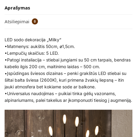
Aprašymas
Atsiliepimai
0
LED sodo dekoracija „Milky“
•Matmenys: aukštis 50cm, ø1,5cm.
•Lempučių skaičius: 5 LED.
•Patogi instaliacija – stiebai jungiami su 50 cm tarpais, bendras
kabelio ilgis 200 cm, maitinimo laidas – 500 cm.
•Įspūdingas šviesos dizainas – penki grakštūs LED stiebai su
šiltai balta šviesa (2600K), kuri primena žvakių liepsną – itin
jauki atmosfera bet kokiame sode ar balkone.
•Universalus naudojimas – puikiai tinka gėlių vazonams,
alpinariumams, palei takelius ar įkomponuoti tiesiog į augmeniją.