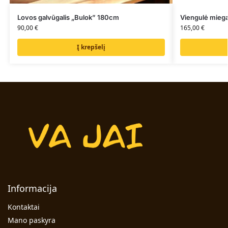
Lovos galvūgalis „Bulok” 180cm
Viengulė mieg
90,00
€
165,00
€
Į krepšelį
Informacija
Kontaktai
Mano paskyra