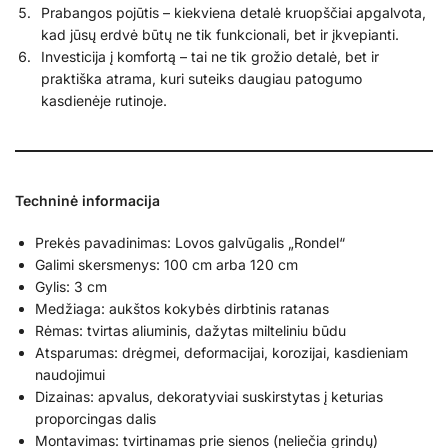
Prabangos pojūtis – kiekviena detalė kruopščiai apgalvota,
kad jūsų erdvė būtų ne tik funkcionali, bet ir įkvepianti.
Investicija į komfortą – tai ne tik grožio detalė, bet ir
praktiška atrama, kuri suteiks daugiau patogumo
kasdienėje rutinoje.
Techninė informacija
Prekės pavadinimas: Lovos galvūgalis „Rondel“
Galimi skersmenys: 100 cm arba 120 cm
Gylis: 3 cm
Medžiaga: aukštos kokybės dirbtinis ratanas
Rėmas: tvirtas aliuminis, dažytas milteliniu būdu
Atsparumas: drėgmei, deformacijai, korozijai, kasdieniam
naudojimui
Dizainas: apvalus, dekoratyviai suskirstytas į keturias
proporcingas dalis
Montavimas: tvirtinamas prie sienos (neliečia grindų)