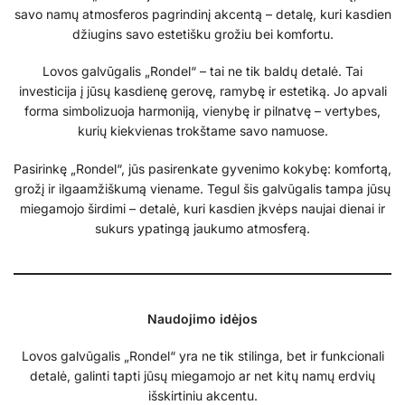
savo namų atmosferos pagrindinį akcentą – detalę, kuri kasdien
džiugins savo estetišku grožiu bei komfortu.
Lovos galvūgalis „Rondel“ – tai ne tik baldų detalė. Tai
investicija į jūsų kasdienę gerovę, ramybę ir estetiką. Jo apvali
forma simbolizuoja harmoniją, vienybę ir pilnatvę – vertybes,
kurių kiekvienas trokštame savo namuose.
Pasirinkę „Rondel“, jūs pasirenkate gyvenimo kokybę: komfortą,
grožį ir ilgaamžiškumą viename. Tegul šis galvūgalis tampa jūsų
miegamojo širdimi – detalė, kuri kasdien įkvėps naujai dienai ir
sukurs ypatingą jaukumo atmosferą.
Naudojimo idėjos
Lovos galvūgalis „Rondel“ yra ne tik stilinga, bet ir funkcionali
detalė, galinti tapti jūsų miegamojo ar net kitų namų erdvių
išskirtiniu akcentu.