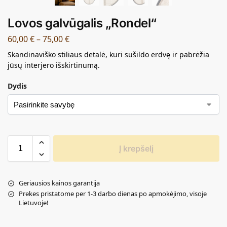
Lovos galvūgalis „Rondel“
60,00
€
–
75,00
€
Skandinaviško stiliaus detalė, kuri sušildo erdvę ir pabrėžia
jūsų interjero išskirtinumą.
Dydis
Į krepšelį
Geriausios kainos garantija
Prekes pristatome per 1-3 darbo dienas po apmokėjimo, visoje
Lietuvoje!