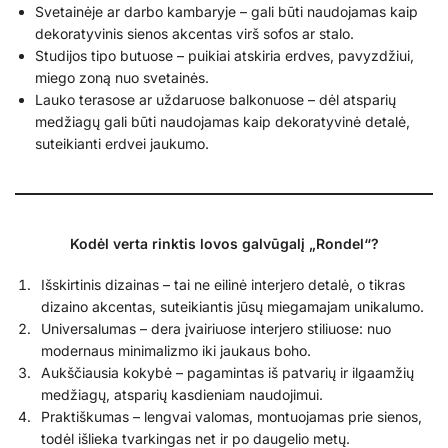
Svetainėje ar darbo kambaryje – gali būti naudojamas kaip
dekoratyvinis sienos akcentas virš sofos ar stalo.
Studijos tipo butuose – puikiai atskiria erdves, pavyzdžiui,
miego zoną nuo svetainės.
Lauko terasose ar uždaruose balkonuose – dėl atsparių
medžiagų gali būti naudojamas kaip dekoratyvinė detalė,
suteikianti erdvei jaukumo.
Kodėl verta rinktis lovos galvūgalį „Rondel“?
Išskirtinis dizainas – tai ne eilinė interjero detalė, o tikras
dizaino akcentas, suteikiantis jūsų miegamajam unikalumo.
Universalumas – dera įvairiuose interjero stiliuose: nuo
modernaus minimalizmo iki jaukaus boho.
Aukščiausia kokybė – pagamintas iš patvarių ir ilgaamžių
medžiagų, atsparių kasdieniam naudojimui.
Praktiškumas – lengvai valomas, montuojamas prie sienos,
todėl išlieka tvarkingas net ir po daugelio metų.