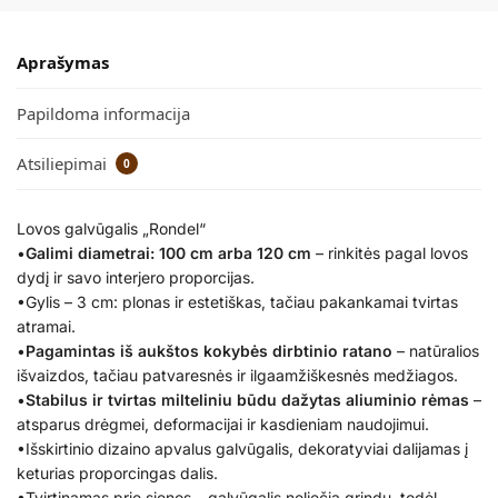
Aprašymas
Papildoma informacija
Atsiliepimai
0
Lovos galvūgalis „Rondel“
•
Galimi diametrai: 100 cm arba 120 cm
– rinkitės pagal lovos
dydį ir savo interjero proporcijas.
•Gylis – 3 cm: plonas ir estetiškas, tačiau pakankamai tvirtas
atramai.
•
Pagamintas iš aukštos kokybės dirbtinio ratano
– natūralios
išvaizdos, tačiau patvaresnės ir ilgaamžiškesnės medžiagos.
•
Stabilus ir tvirtas milteliniu būdu dažytas aliuminio rėmas
–
atsparus drėgmei, deformacijai ir kasdieniam naudojimui.
•Išskirtinio dizaino apvalus galvūgalis, dekoratyviai dalijamas į
keturias proporcingas dalis.
•Tvirtinamas prie sienos – galvūgalis neliečia grindų, todėl