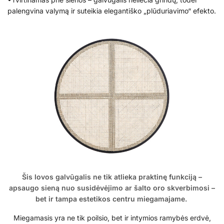
palengvina valymą ir suteikia elegantiško „plūduriavimo“ efekto.
Šis lovos galvūgalis ne tik atlieka praktinę funkciją –
apsaugo sieną nuo susidėvėjimo ar šalto oro skverbimosi –
bet ir tampa estetikos centru miegamajame.
Miegamasis yra ne tik poilsio, bet ir intymios ramybės erdvė,