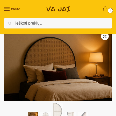
MENIU
0
Ieškoti
Pradžia
Vidaus baldai
Miegamojo baldai
Galvūgaliai
Lovos galvūgalis „Rondel“
/
/
/
/