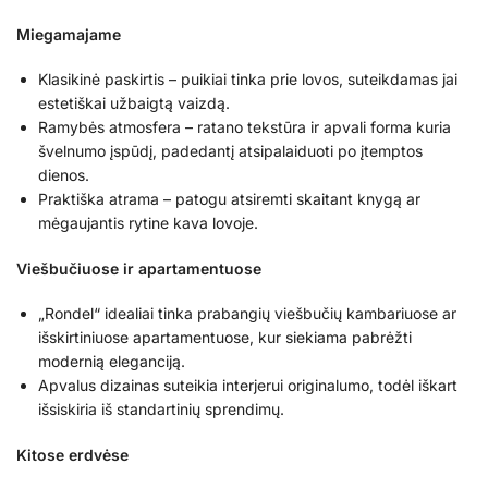
Miegamajame
Klasikinė paskirtis – puikiai tinka prie lovos, suteikdamas jai
estetiškai užbaigtą vaizdą.
Ramybės atmosfera – ratano tekstūra ir apvali forma kuria
švelnumo įspūdį, padedantį atsipalaiduoti po įtemptos
dienos.
Praktiška atrama – patogu atsiremti skaitant knygą ar
mėgaujantis rytine kava lovoje.
Viešbučiuose ir apartamentuose
„Rondel“ idealiai tinka prabangių viešbučių kambariuose ar
išskirtiniuose apartamentuose, kur siekiama pabrėžti
modernią eleganciją.
Apvalus dizainas suteikia interjerui originalumo, todėl iškart
išsiskiria iš standartinių sprendimų.
Kitose erdvėse