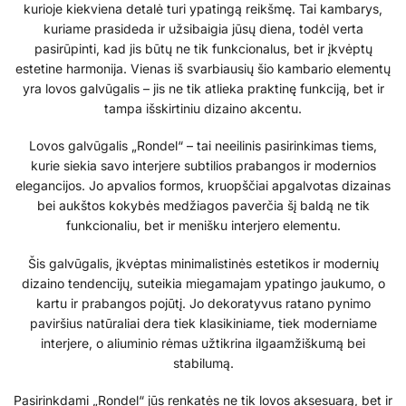
kurioje kiekviena detalė turi ypatingą reikšmę. Tai kambarys,
kuriame prasideda ir užsibaigia jūsų diena, todėl verta
pasirūpinti, kad jis būtų ne tik funkcionalus, bet ir įkvėptų
estetine harmonija. Vienas iš svarbiausių šio kambario elementų
yra lovos galvūgalis – jis ne tik atlieka praktinę funkciją, bet ir
tampa išskirtiniu dizaino akcentu.
Lovos galvūgalis „Rondel“ – tai neeilinis pasirinkimas tiems,
kurie siekia savo interjere subtilios prabangos ir modernios
elegancijos. Jo apvalios formos, kruopščiai apgalvotas dizainas
bei aukštos kokybės medžiagos paverčia šį baldą ne tik
funkcionaliu, bet ir menišku interjero elementu.
Šis galvūgalis, įkvėptas minimalistinės estetikos ir modernių
dizaino tendencijų, suteikia miegamajam ypatingo jaukumo, o
kartu ir prabangos pojūtį. Jo dekoratyvus ratano pynimo
paviršius natūraliai dera tiek klasikiniame, tiek moderniame
interjere, o aliuminio rėmas užtikrina ilgaamžiškumą bei
stabilumą.
Pasirinkdami „Rondel“ jūs renkatės ne tik lovos aksesuarą, bet ir