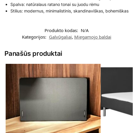
Spalva: natūralaus ratano tonai su juodu rėmu
Stilius: modernus, minimalistinis, skandinaviškas, bohemiškas
Produkto kodas:
N/A
Kategorijos:
Galvūgaliai
,
Miegamojo baldai
Panašūs produktai