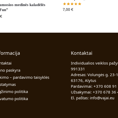
amosios medinės kaladėlės
7,00
€
Fun”
€
formacija
Kontaktai
ntaktai
Individualios veiklos pažy
991331
no paskyra
Adresas: Volungės g. 23-1
rkimo – pardavimo taisyklės
63176, Alytus
istatymas
Pardavimai:
+370 608 91
ąžinimo politika
Užsakymai:
+370 678 36 
El. paštas:
info@vajai.eu
ivatumo politika