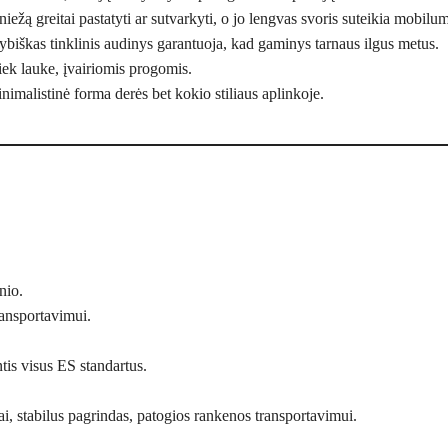
ežą greitai pastatyti ar sutvarkyti, o jo lengvas svoris suteikia mobilu
biškas tinklinis audinys garantuoja, kad gaminys tarnaus ilgus metus.
iek lauke, įvairiomis progomis.
inimalistinė forma derės bet kokio stiliaus aplinkoje.
nio.
ransportavimui.
tis visus ES standartus.
, stabilus pagrindas, patogios rankenos transportavimui.