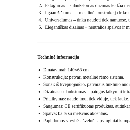
Patogumas – sulankstomas dizainas leidžia mani
Ilgaamžiškumas – metalinė konstrukcija ir koky
Universalumas – tinka naudoti tiek namuose, t
Elegantiškas dizainas – neutralios spalvos ir m
Techninė informacija
Išmatavimai: 140×68 cm.
Konstrukcija: patvari metalinė rėmo sistema.
Šonai: iš kvėpuojančio, patvaraus tinklinio audi
Dizainas: sulankstomas – patogus laikymui ir t
Pritaikymas: naudojimui tiek viduje, tiek lauke.
Saugumas: CE sertifikuotas produktas, atitinkan
Spalva: balta su melsvais akcentais.
Papildomos savybės: švelnūs apsauginiai kampai