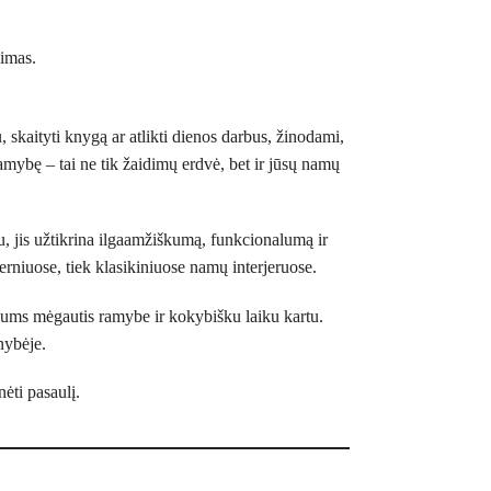
kimas.
, skaityti knygą ar atlikti dienos darbus, žinodami,
amybę – tai ne tik žaidimų erdvė, bet ir jūsų namų
u, jis užtikrina ilgaamžiškumą, funkcionalumą ir
erniuose, tiek klasikiniuose namų interjeruose.
s jums mėgautis ramybe ir kokybišku laiku kartu.
nybėje.
nėti pasaulį.