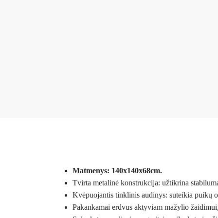
Matmenys: 140x140x68cm.
Tvirta metalinė konstrukcija: užtikrina stabilu
Kvėpuojantis tinklinis audinys: suteikia puikų o
Pakankamai erdvus aktyviam mažylio žaidimui, b