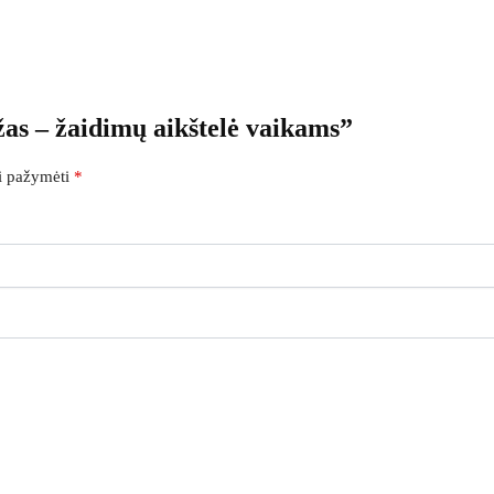
as – žaidimų aikštelė vaikams”
ai pažymėti
*