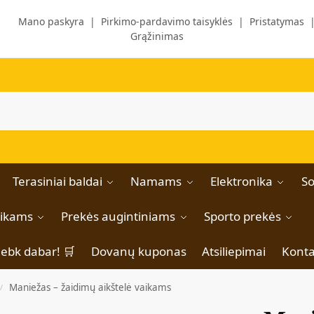
Mano paskyra
|
Pirkimo-pardavimo taisyklės
|
Pristatymas
Grąžinimas
Terasiniai baldai
Namams
Elektronika
So
aikams
Prekės augintiniams
Sporto prekės
iebk dabar! 🛒
Dovanų kuponas
Atsiliepimai
Konta
Maniežas – žaidimų aikštelė vaikams
/