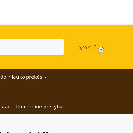
|
Ieškoti
0,00
€
0
do ir lauko prekės
ktai
Didmeninė prekyba