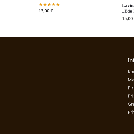
Lavin
13,00
€
„Edu 
15,00
In
Ko
Ma
Pi
Pr
Gr
Pr