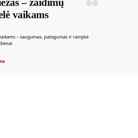
ežas – žaidimų
elė vaikams
vaikams – saugumas, patogumas ir ramybė
 dienai
me