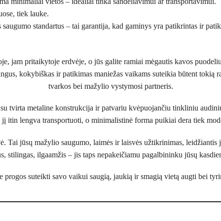
ima minimaliai vietos – idealiai tinka sandėliavimui ar transportavimui.
ose, tiek lauke.
 saugumo standartus – tai garantija, kad gaminys yra patikrintas ir pati
oje, jam pritaikytoje erdvėje, o jūs galite ramiai mėgautis kavos puodeliu
angus, kokybiškas ir patikimas maniežas vaikams suteikia būtent tokią r
tvarkos bei mažylio vystymosi partneris.
 tvirta metaline konstrukcija ir patvariu kvėpuojančiu tinkliniu audini
jį itin lengva transportuoti, o minimalistinė forma puikiai dera tiek mod
ė. Tai jūsų mažylio saugumo, laimės ir laisvės užtikrinimas, leidžianti
s, stilingas, ilgaamžis – jis taps nepakeičiamu pagalbininku jūsų kasdie
e progos suteikti savo vaikui saugią, jaukią ir smagią vietą augti bei tyri