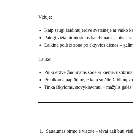
Viduje:
Kaip saugi žaidimų erdvė svetainėje ar vaiko k
Patogi vieta pirmiesiems bandymams stotis ir v
Laikina poilsio zona po aktyvios dienos – galima
Lauke:
Puiki erdvė žaidimams sode ar kieme, užtikrinan
Pritaikoma paplūdimyje kaip smėlio žaidimų zona
Tinka iškyloms, stovyklavimui – mažylis galės 
Saugumas pirmoje vietoje – tėvai gali būti vis