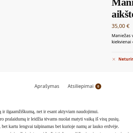
Mani
aikšt
35,00
€
Maniežas 
kiekvienai
Neturi
Aprašymas
Atsiliepimai
0
mą ir ilgaamžiškumą, net ir esant aktyviam naudojimui.
ro pralaidumą ir leidžia tėvams nuolat matyti vaiką iš visų pusių.
et kartu lengvai talpinamas bet kurioje namų ar lauko erdvėje.