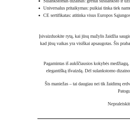
Sulankstomas dizainas: greitai susilanksto ir už
Universalus pritaikymas: puikiai tinka tiek namu
CE sertifikatas: atitinka visus Europos Sąjungos
Įsivaizduokite rytą, kai jūsų mažylis žaidžia saugi
kad jūsų vaikas yra visiškai apsaugotas. Šis prab
Pagamintas iš aukščiausios kokybės medžiagų, su
elegantišką išvaizdą. Dėl sulankstomo dizaino 
Šis maniežas – tai daugiau nei tik žaidimų erdv
Patogu
Nepraleiskit