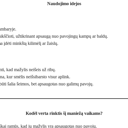
Naudojimo idejos
ambaryje.
aikščioti, užtikrinant apsaugą nuo pavojingų kampų ar baldų.
 įdėti minkštą kilimėlį ar žaislų.
ti, kad mažylis neišeis už ribų.
, kur smėlis neišsibarsto visur aplink.
būti šalia šeimos, bet apsaugotas nuo galimų pavojų.
Kodėl verta rinktis šį maniežą vaikams?
iškai ramūs, kad jų mažylis yra apsaugotas nuo pavojų.