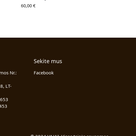
60,00
€
Sekite mus
mos Nr.:
Facebook
8, LT-
 653
453