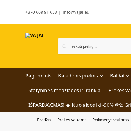
+370 608 91 653
|
info@vajai.eu
Pagrindinis
Kalėdinės prekės
Baldai
Statybinės medžiagos ir įrankiai
Prekės v
IŠPARDAVIMAS‼️🔥 Nuolaidos iki -90% 💸⏳ Gr
Pradžia
Prekės vaikams
Reikmenys vaikams
/
/