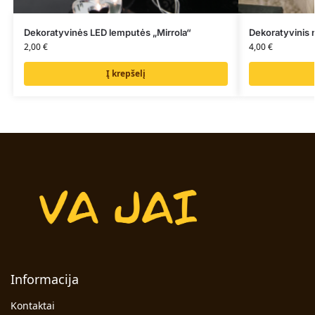
Dekoratyvinės LED lemputės „Mirrola“
Dekoratyvinis
2,00
€
4,00
€
Į krepšelį
Informacija
Kontaktai