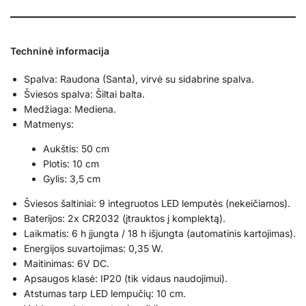
Techninė informacija
Spalva: Raudona (Santa), virvė su sidabrine spalva.
Šviesos spalva: Šiltai balta.
Medžiaga: Mediena.
Matmenys:
Aukštis: 50 cm
Plotis: 10 cm
Gylis: 3,5 cm
Šviesos šaltiniai: 9 integruotos LED lemputės (nekeičiamos).
Baterijos: 2x CR2032 (įtrauktos į komplektą).
Laikmatis: 6 h įjungta / 18 h išjungta (automatinis kartojimas).
Energijos suvartojimas: 0,35 W.
Maitinimas: 6V DC.
Apsaugos klasė: IP20 (tik vidaus naudojimui).
Atstumas tarp LED lempučių: 10 cm.