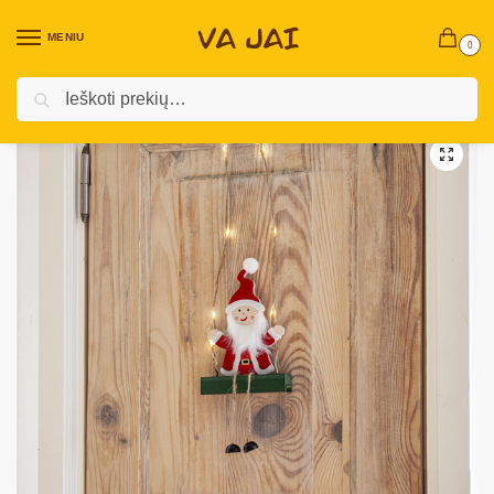
MENIU
0
Ieškoti
Pradžia
Kalėdinės prekės
Vidaus Kalėdinės Dekoracijos ￼
Skulptūrėlės
/
/
/