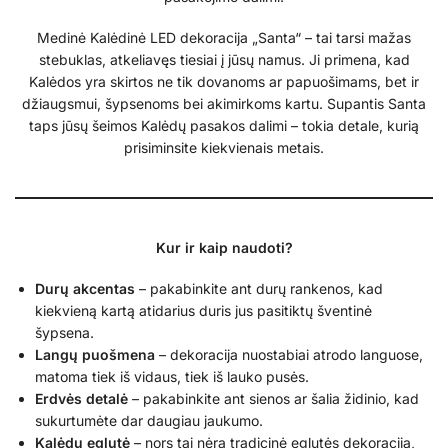
Medinė Kalėdinė LED dekoracija „Santa“ – tai tarsi mažas
stebuklas, atkeliavęs tiesiai į jūsų namus. Ji primena, kad
Kalėdos yra skirtos ne tik dovanoms ar papuošimams, bet ir
džiaugsmui, šypsenoms bei akimirkoms kartu. Supantis Santa
taps jūsų šeimos Kalėdų pasakos dalimi – tokia detale, kurią
prisiminsite kiekvienais metais.
Kur ir kaip naudoti?
Durų akcentas
– pakabinkite ant durų rankenos, kad
kiekvieną kartą atidarius duris jus pasitiktų šventinė
šypsena.
Langų puošmena
– dekoracija nuostabiai atrodo languose,
matoma tiek iš vidaus, tiek iš lauko pusės.
Erdvės detalė
– pakabinkite ant sienos ar šalia židinio, kad
sukurtumėte dar daugiau jaukumo.
Kalėdų eglutė
– nors tai nėra tradicinė eglutės dekoracija,