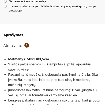
Geriausios kainos garantija
Prekes pristatome per 1-3 darbo dienas po apmokėjimo, visoje
Lietuvoje!
Aprašymas
Atsiliepimai
0
Matmenys: 50x10x3,5cm.
9 šiltos paltis spalvos LED lemputės suptiliai apgaubia
supynių virvę.
Pagaminta iš medžio, ši dekoracija pasižymi natūraliu, šiltu
įvaizdžiu, kuris idealiai dera prie tradicinių ir modernių
kalėdinių interjerų.
Įmontuotas laikmatis užtikrina patogumą: 6 val. įjungta / 18
val. išjungta, automatiškai kartojama kasdien.
Lengvas pakabinimas – dekoracija sukurta taip, kad ją būtų