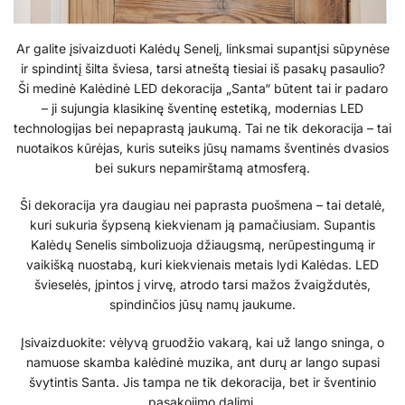
Ar galite įsivaizduoti Kalėdų Senelį, linksmai supantįsi sūpynėse
ir spindintį šilta šviesa, tarsi atneštą tiesiai iš pasakų pasaulio?
Ši medinė Kalėdinė LED dekoracija „Santa“ būtent tai ir padaro
– ji sujungia klasikinę šventinę estetiką, modernias LED
technologijas bei nepaprastą jaukumą. Tai ne tik dekoracija – tai
nuotaikos kūrėjas, kuris suteiks jūsų namams šventinės dvasios
bei sukurs nepamirštamą atmosferą.
Ši dekoracija yra daugiau nei paprasta puošmena – tai detalė,
kuri sukuria šypseną kiekvienam ją pamačiusiam. Supantis
Kalėdų Senelis simbolizuoja džiaugsmą, nerūpestingumą ir
vaikišką nuostabą, kuri kiekvienais metais lydi Kalėdas. LED
švieselės, įpintos į virvę, atrodo tarsi mažos žvaigždutės,
spindinčios jūsų namų jaukume.
Įsivaizduokite: vėlyvą gruodžio vakarą, kai už lango sninga, o
namuose skamba kalėdinė muzika, ant durų ar lango supasi
švytintis Santa. Jis tampa ne tik dekoracija, bet ir šventinio
pasakojimo dalimi.