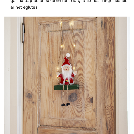
galima paprastai pakabinti ant durų rankenos, lango, sienos
ar net eglutės.