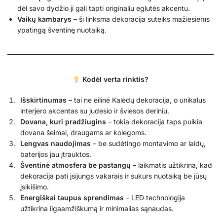
dėl savo dydžio ji gali tapti originaliu eglutės akcentu.
Vaikų kambarys
– ši linksma dekoracija suteiks mažiesiems
ypatingą šventinę nuotaiką.
Kodėl verta rinktis?
Išskirtinumas
– tai ne eilinė Kalėdų dekoracija, o unikalus
interjero akcentas su judesio ir šviesos deriniu.
Dovana, kuri pradžiugins
– tokia dekoracija taps puikia
dovana šeimai, draugams ar kolegoms.
Lengvas naudojimas
– be sudėtingo montavimo ar laidų,
baterijos jau įtrauktos.
Šventinė atmosfera be pastangų
– laikmatis užtikrina, kad
dekoracija pati įsijungs vakarais ir sukurs nuotaiką be jūsų
įsikišimo.
Energiškai taupus sprendimas
– LED technologija
užtikrina ilgaamžiškumą ir minimalias sąnaudas.