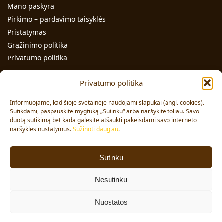
Mano paskyra
Pirkimo – pardavimo taisyklės
Pristatymas
Grąžinimo politika
Privatumo politika
Kontaktai
Privatumo politika
Individualios veiklos pažymos Nr.: 991331
Informuojame, kad šioje svetainėje naudojami slapukai (angl. cookies).
Adresas: Volungės g. 23-18, LT-63176, Alytus
Sutikdami, paspauskite mygtuką „Sutinku“ arba naršykite toliau. Savo
duotą sutikimą bet kada galėsite atšaukti pakeisdami savo interneto
Pardavimai:
+370 608 91 653
naršyklės nustatymus.
Sužinoti daugiau
.
Užsakymai:
+370 678 36 453
El. paštas:
info@vajai.eu
Sutinku
Sekite mus
Nesutinku
Facebook
Nuostatos
© 2024 VAJAI. Visos teisės saugomos.