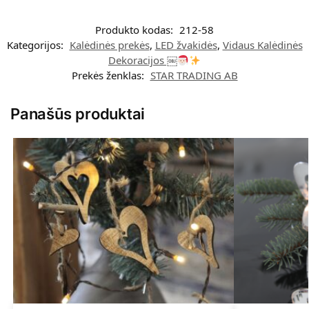
Produkto kodas:
212-58
Kategorijos:
Kalėdinės prekės
,
LED žvakidės
,
Vidaus Kalėdinės
Dekoracijos ￼
Prekės ženklas:
STAR TRADING AB
Panašūs produktai