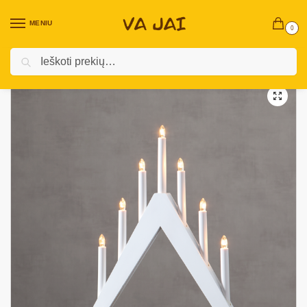
MENIU
0
Ieškoti
Pradžia
Kalėdinės prekės
Vidaus Kalėdinės Dekoracijos ￼
LED žvakidės
/
/
/