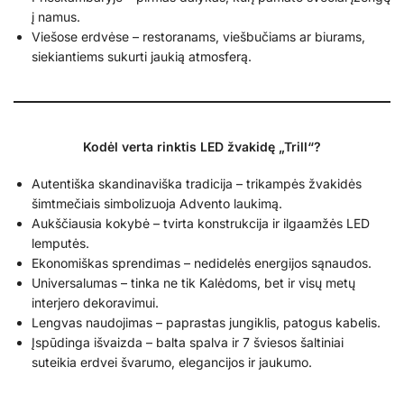
į namus.
Viešose erdvėse – restoranams, viešbučiams ar biurams,
siekiantiems sukurti jaukią atmosferą.
Kodėl verta rinktis LED žvakidę „Trill“?
Autentiška skandinaviška tradicija – trikampės žvakidės
šimtmečiais simbolizuoja Advento laukimą.
Aukščiausia kokybė – tvirta konstrukcija ir ilgaamžės LED
lemputės.
Ekonomiškas sprendimas – nedidelės energijos sąnaudos.
Universalumas – tinka ne tik Kalėdoms, bet ir visų metų
interjero dekoravimui.
Lengvas naudojimas – paprastas jungiklis, patogus kabelis.
Įspūdinga išvaizda – balta spalva ir 7 šviesos šaltiniai
suteikia erdvei švarumo, elegancijos ir jaukumo.