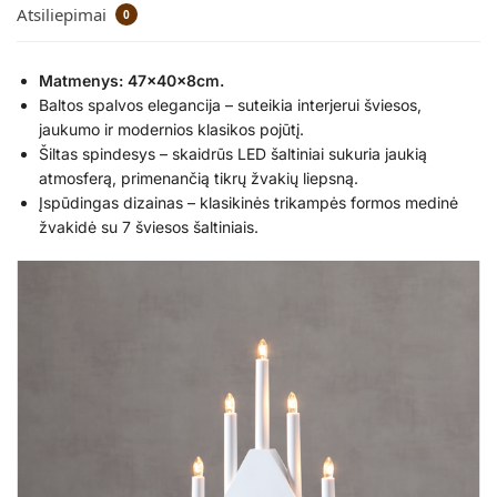
Atsiliepimai
0
Matmenys: 47x40x8cm.
Baltos spalvos elegancija – suteikia interjerui šviesos,
jaukumo ir modernios klasikos pojūtį.
Šiltas spindesys – skaidrūs LED šaltiniai sukuria jaukią
atmosferą, primenančią tikrų žvakių liepsną.
Įspūdingas dizainas – klasikinės trikampės formos medinė
žvakidė su 7 šviesos šaltiniais.