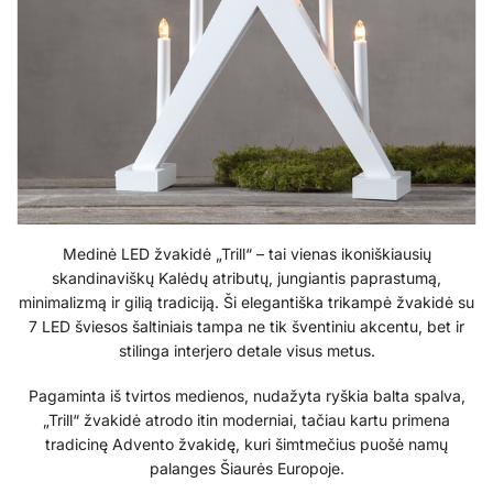
Medinė LED žvakidė „Trill“ – tai vienas ikoniškiausių
skandinaviškų Kalėdų atributų, jungiantis paprastumą,
minimalizmą ir gilią tradiciją. Ši elegantiška trikampė žvakidė su
7 LED šviesos šaltiniais tampa ne tik šventiniu akcentu, bet ir
stilinga interjero detale visus metus.
Pagaminta iš tvirtos medienos, nudažyta ryškia balta spalva,
„Trill“ žvakidė atrodo itin moderniai, tačiau kartu primena
tradicinę Advento žvakidę, kuri šimtmečius puošė namų
palanges Šiaurės Europoje.