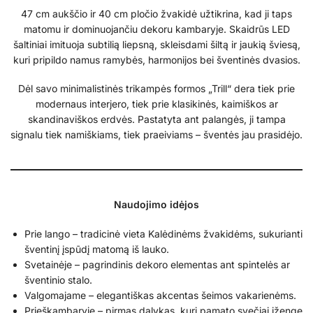
47 cm aukščio ir 40 cm pločio žvakidė užtikrina, kad ji taps
matomu ir dominuojančiu dekoru kambaryje. Skaidrūs LED
šaltiniai imituoja subtilią liepsną, skleisdami šiltą ir jaukią šviesą,
kuri pripildo namus ramybės, harmonijos bei šventinės dvasios.
Dėl savo minimalistinės trikampės formos „Trill“ dera tiek prie
modernaus interjero, tiek prie klasikinės, kaimiškos ar
skandinaviškos erdvės. Pastatyta ant palangės, ji tampa
signalu tiek namiškiams, tiek praeiviams – šventės jau prasidėjo.
Naudojimo idėjos
Prie lango – tradicinė vieta Kalėdinėms žvakidėms, sukurianti
šventinį įspūdį matomą iš lauko.
Svetainėje – pagrindinis dekoro elementas ant spintelės ar
šventinio stalo.
Valgomajame – elegantiškas akcentas šeimos vakarienėms.
Prieškambaryje – pirmas dalykas, kurį pamato svečiai įžengę