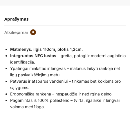
Aprašymas
Atsiliepimai
0
Matmenys: ilgis 110cm, plotis 1,2cm.
Integruotas NFC lustas
– greita, patogi ir moderni augintinio
identifikacija.
Ypatingai minkštas ir lengvas – malonus laikyti rankoje net
ilgų pasivaikščiojimų metu.
Patvarus ir atsparus vandeniui – tinkamas bet kokioms oro
sąlygoms.
Ergonomiška rankena – nespaudžia ir nedirgina delno.
Pagamintas iš 100% poliesterio – tvirta, ilgalaikė ir lengvai
valoma medžiaga.