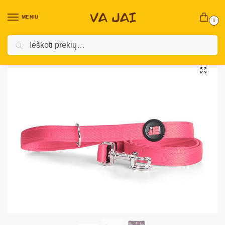
MENIU
0
Ieškoti
Pradžia
Prekės augintiniams
Šunims
Pavadėliai, antkakliai, petnešos
/
/
/