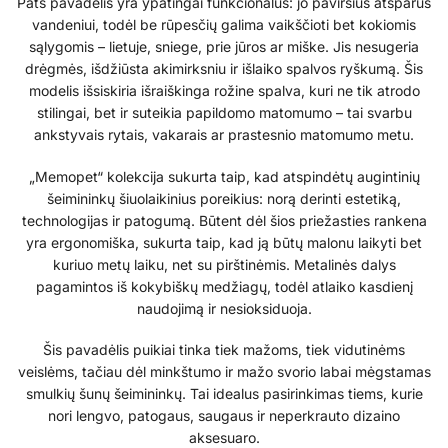
Pats pavadėlis yra ypatingai funkcionalus: jo paviršius atsparus
vandeniui, todėl be rūpesčių galima vaikščioti bet kokiomis
sąlygomis – lietuje, sniege, prie jūros ar miške. Jis nesugeria
drėgmės, išdžiūsta akimirksniu ir išlaiko spalvos ryškumą. Šis
modelis išsiskiria išraiškinga rožine spalva, kuri ne tik atrodo
stilingai, bet ir suteikia papildomo matomumo – tai svarbu
ankstyvais rytais, vakarais ar prastesnio matomumo metu.
„Memopet“ kolekcija sukurta taip, kad atspindėtų augintinių
šeimininkų šiuolaikinius poreikius: norą derinti estetiką,
technologijas ir patogumą. Būtent dėl šios priežasties rankena
yra ergonomiška, sukurta taip, kad ją būtų malonu laikyti bet
kuriuo metų laiku, net su pirštinėmis. Metalinės dalys
pagamintos iš kokybiškų medžiagų, todėl atlaiko kasdienį
naudojimą ir nesioksiduoja.
Šis pavadėlis puikiai tinka tiek mažoms, tiek vidutinėms
veislėms, tačiau dėl minkštumo ir mažo svorio labai mėgstamas
smulkių šunų šeimininkų. Tai idealus pasirinkimas tiems, kurie
nori lengvo, patogaus, saugaus ir neperkrauto dizaino
aksesuaro.