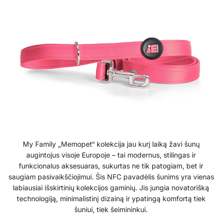
My Family „Memopet“ kolekcija jau kurį laiką žavi šunų
augintojus visoje Europoje – tai modernus, stilingas ir
funkcionalus aksesuaras, sukurtas ne tik patogiam, bet ir
saugiam pasivaikščiojimui. Šis NFC pavadėlis šunims yra vienas
labiausiai išskirtinių kolekcijos gaminių. Jis jungia novatorišką
technologiją, minimalistinį dizainą ir ypatingą komfortą tiek
šuniui, tiek šeimininkui.