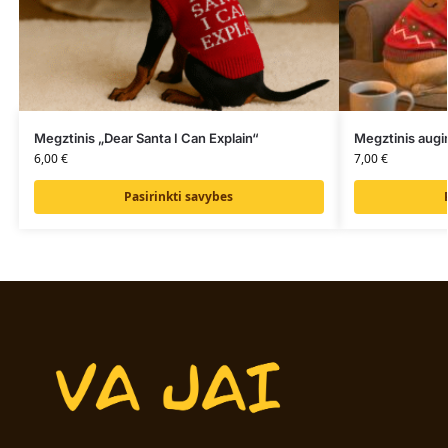
Megztinis „Dear Santa I Can Explain“
Megztinis augi
6,00
€
7,00
€
Pasirinkti savybes