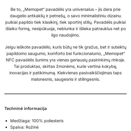
Be to, „Memopet“ pavadėlis yra universalus – jis dera prie
daugelio antkaklių ir petnešų, o savo minimalistiniu dizainu
puikiai papildo tiek klasikinį, tiek sportinį stilių. Pavadėlis puikiai
išlaiko formą, nesipūkuoja, neblunka ir išlieka patrauklus net po
ilgo naudojimo.
Jeigu ieškote pavadėlio, kuris būtų ne tik gražus, bet ir suteiktų
papildomo saugumo, komforto bei funkcionalumo, „Memopet“
NFC pavadėlis šunims yra vienas geriausių pasirinkimų rinkoje.
Tai produktas, skirtas žmonėms, kurie vertina kokybę,
inovacijas ir patikimumą. Kiekvienas pasivaikščiojimas taps
malonesnis, saugesnis ir stilingesnis.
Techninė informacija
Medžiaga: 100% poliesteris
Spalva: Rožinė