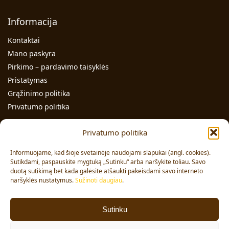
Informacija
Kontaktai
Mano paskyra
Pirkimo – pardavimo taisyklės
Pristatymas
Grąžinimo politika
Privatumo politika
Kontaktai
Privatumo politika
Individualios veiklos pažymos Nr.: 991331
Informuojame, kad šioje svetainėje naudojami slapukai (angl. cookies).
Adresas: Volungės g. 23-18, LT-63176, Alytus
Sutikdami, paspauskite mygtuką „Sutinku“ arba naršykite toliau. Savo
duotą sutikimą bet kada galėsite atšaukti pakeisdami savo interneto
Pardavimai:
+370 608 91 653
naršyklės nustatymus.
Sužinoti daugiau
.
Užsakymai:
+370 678 36 453
El. paštas:
info@vajai.eu
Sutinku
Sekite mus