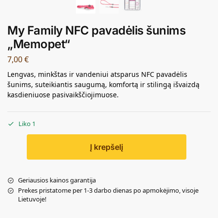
My Family NFC pavadėlis šunims
„Memopet“
7,00
€
Lengvas, minkštas ir vandeniui atsparus NFC pavadėlis
šunims, suteikiantis saugumą, komfortą ir stilingą išvaizdą
kasdieniuose pasivaikščiojimuose.
Liko 1
Į krepšelį
Geriausios kainos garantija
Prekes pristatome per 1-3 darbo dienas po apmokėjimo, visoje
Lietuvoje!