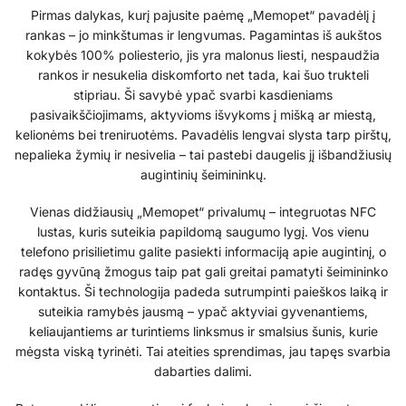
Pirmas dalykas, kurį pajusite paėmę „Memopet“ pavadėlį į
rankas – jo minkštumas ir lengvumas. Pagamintas iš aukštos
kokybės 100% poliesterio, jis yra malonus liesti, nespaudžia
rankos ir nesukelia diskomforto net tada, kai šuo trukteli
stipriau. Ši savybė ypač svarbi kasdieniams
pasivaikščiojimams, aktyvioms išvykoms į mišką ar miestą,
kelionėms bei treniruotėms. Pavadėlis lengvai slysta tarp pirštų,
nepalieka žymių ir nesivelia – tai pastebi daugelis jį išbandžiusių
augintinių šeimininkų.
Vienas didžiausių „Memopet“ privalumų – integruotas NFC
lustas, kuris suteikia papildomą saugumo lygį. Vos vienu
telefono prisilietimu galite pasiekti informaciją apie augintinį, o
radęs gyvūną žmogus taip pat gali greitai pamatyti šeimininko
kontaktus. Ši technologija padeda sutrumpinti paieškos laiką ir
suteikia ramybės jausmą – ypač aktyviai gyvenantiems,
keliaujantiems ar turintiems linksmus ir smalsius šunis, kurie
mėgsta viską tyrinėti. Tai ateities sprendimas, jau tapęs svarbia
dabarties dalimi.