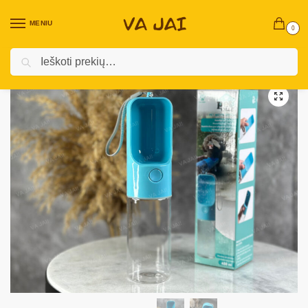
MENIU
0
Ieškoti
Pradžia
Prekės augintiniams
Šunims
Reikmenys šunims
Nešiojama gertuvė šunims 450ml
/
/
/
/