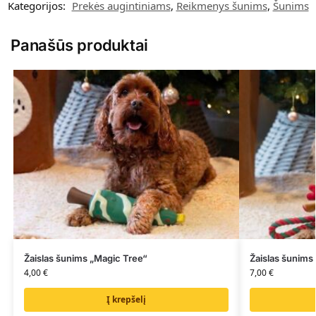
Kategorijos:
Prekės augintiniams
,
Reikmenys šunims
,
Šunims
Panašūs produktai
Žaislas šunims „Magic Tree“
Žaislas šunims
4,00
€
7,00
€
Į krepšelį