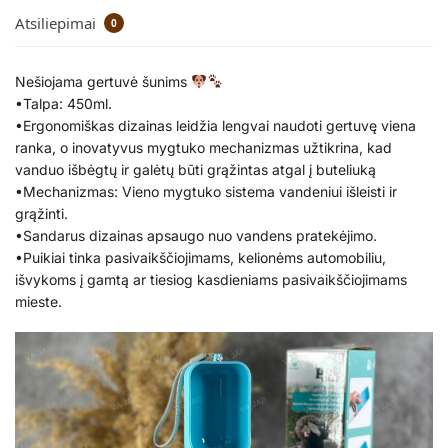
Atsiliepimai
0
Nešiojama gertuvė šunims
•Talpa: 450ml.
•Ergonomiškas dizainas leidžia lengvai naudoti gertuvę viena
ranka, o inovatyvus mygtuko mechanizmas užtikrina, kad
vanduo išbėgtų ir galėtų būti grąžintas atgal į buteliuką
•Mechanizmas: Vieno mygtuko sistema vandeniui išleisti ir
grąžinti.
•Sandarus dizainas apsaugo nuo vandens pratekėjimo.
•Puikiai tinka pasivaikščiojimams, kelionėms automobiliu,
išvykoms į gamtą ar tiesiog kasdieniams pasivaikščiojimams
mieste.