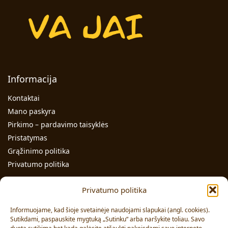
Informacija
Kontaktai
Mano paskyra
Pirkimo – pardavimo taisyklės
Pristatymas
Grąžinimo politika
Privatumo politika
Kontaktai
Privatumo politika
Individualios veiklos pažymos Nr.: 991331
Informuojame, kad šioje svetainėje naudojami slapukai (angl. cookies).
Adresas: Volungės g. 23-18, LT-63176, Alytus
Sutikdami, paspauskite mygtuką „Sutinku“ arba naršykite toliau. Savo