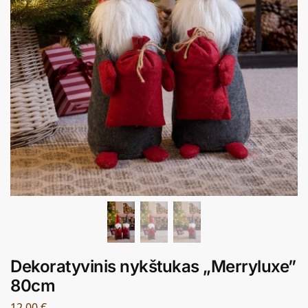
Dekoratyvinis nykštukas „Merryluxe”
80cm
12,00
€