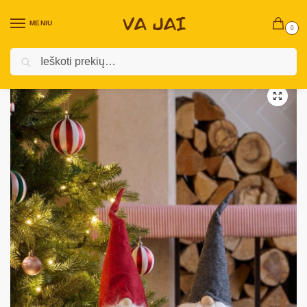
MENIU
0
Ieškoti
Pradžia
Kalėdinės prekės
Vidaus Kalėdinės Dekoracijos ￼
Pliušiniai nykštukai
/
/
/