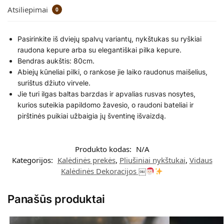
Atsiliepimai
0
Pasirinkite iš dviejų spalvų variantų, nykštukas su ryškiai
raudona kepure arba su elegantiškai pilka kepure.
Bendras aukštis: 80cm.
Abiejų kūneliai pilki, o rankose jie laiko raudonus maišelius,
surištus džiuto virvele.
Jie turi ilgas baltas barzdas ir apvalias rusvas nosytes,
kurios suteikia papildomo žavesio, o raudoni bateliai ir
pirštinės puikiai užbaigia jų šventinę išvaizdą.
Produkto kodas:
N/A
Kategorijos:
Kalėdinės prekės
,
Pliušiniai nykštukai
,
Vidaus
Kalėdinės Dekoracijos ￼
Panašūs produktai