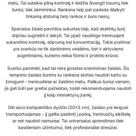
metu. Tai suteikia pilną kontrolę ir leidžia išvengti traumų tiek
šuniui, tiek šeimininkui. Rankena taip pat padeda išlaikyti
tinkamą atstumą tarp rankos ir šuns nasrų.
Specialus žaislo paviršius sukurtas taip, kad skatintų šunį
stipriau sugriebti ir laikyti. Tai ypač naudinga treniruojant
sukandimo kontrolę, stiprumą bei koncentraciją. Tokie pratimai
yra svarbūs ne tik darbinėms veislėms, bet ir aktyviems
augintiniams, kuriems reikia fizinio ir protinio krūvio.
Svarbu paminėti, kad tai nėra įprastas kramtomas žaislas. Šis
tempimo žaislas šunims su rankena skirtas naudoti kartu su
žmogumi – treniruotėse ar žaidimo metu. Palikus šuniui vienam,
jis gali būti per greitai pažeistas, todėl rekomenduojama naudoti
jį kaip interaktyvų įrankį.
Dėl savo kompaktiško dydžio (20×3 cm), žaislas yra lengvai
transportuojamas – jį galite pasiimti į parką, treniruočių aikštelę
ar net naudoti namuose. Tai universalus sprendimas tiek
kasdieniam užimtumui, tiek profesionaliai dresūrai.