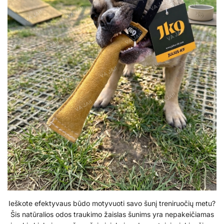
Ieškote efektyvaus būdo motyvuoti savo šunį treniruočių metu?
Šis natūralios odos traukimo žaislas šunims yra nepakeičiamas