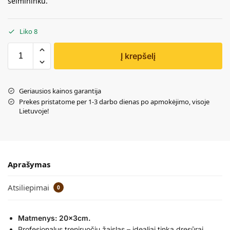
šeimininku.
Liko 8
Į krepšelį
Geriausios kainos garantija
Prekes pristatome per 1-3 darbo dienas po apmokėjimo, visoje
Lietuvoje!
Aprašymas
Atsiliepimai
0
Matmenys: 20x3cm.
Profesionalus treniruočių žaislas – idealiai tinka dresūrai,