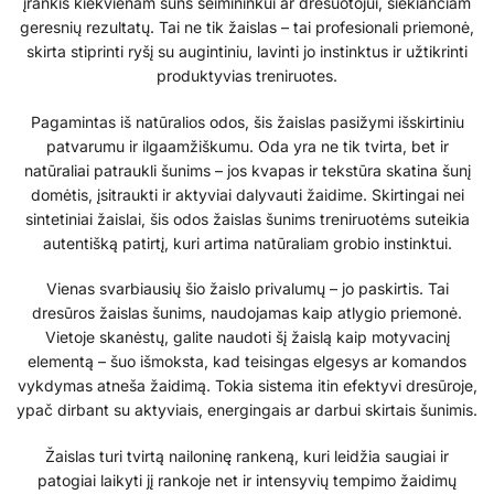
įrankis kiekvienam šuns šeimininkui ar dresuotojui, siekiančiam
geresnių rezultatų. Tai ne tik žaislas – tai profesionali priemonė,
skirta stiprinti ryšį su augintiniu, lavinti jo instinktus ir užtikrinti
produktyvias treniruotes.
Pagamintas iš natūralios odos, šis žaislas pasižymi išskirtiniu
patvarumu ir ilgaamžiškumu. Oda yra ne tik tvirta, bet ir
natūraliai patraukli šunims – jos kvapas ir tekstūra skatina šunį
domėtis, įsitraukti ir aktyviai dalyvauti žaidime. Skirtingai nei
sintetiniai žaislai, šis odos žaislas šunims treniruotėms suteikia
autentišką patirtį, kuri artima natūraliam grobio instinktui.
Vienas svarbiausių šio žaislo privalumų – jo paskirtis. Tai
dresūros žaislas šunims, naudojamas kaip atlygio priemonė.
Vietoje skanėstų, galite naudoti šį žaislą kaip motyvacinį
elementą – šuo išmoksta, kad teisingas elgesys ar komandos
vykdymas atneša žaidimą. Tokia sistema itin efektyvi dresūroje,
ypač dirbant su aktyviais, energingais ar darbui skirtais šunimis.
Žaislas turi tvirtą nailoninę rankeną, kuri leidžia saugiai ir
patogiai laikyti jį rankoje net ir intensyvių tempimo žaidimų