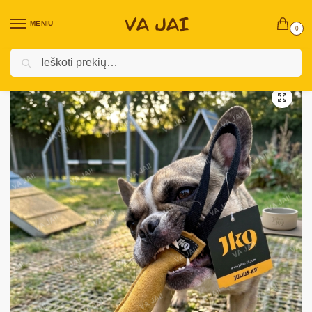
MENIU
0
Ieškoti
Pradžia
Prekės augintiniams
Šunims
Reikmenys šunims
Julius-K9 tug natūralios odos žaislas šunims
/
/
/
/