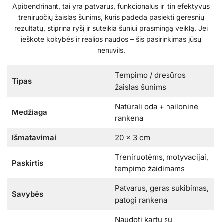
Apibendrinant, tai yra patvarus, funkcionalus ir itin efektyvus
treniruočių žaislas šunims, kuris padeda pasiekti geresnių
rezultatų, stiprina ryšį ir suteikia šuniui prasmingą veiklą. Jei
ieškote kokybės ir realios naudos – šis pasirinkimas jūsų
nenuvils.
Tempimo / dresūros
Tipas
žaislas šunims
Natūrali oda + nailoninė
Medžiaga
rankena
Išmatavimai
20 x 3 cm
Treniruotėms, motyvacijai,
Paskirtis
tempimo žaidimams
Patvarus, geras sukibimas,
Savybės
patogi rankena
Naudoti kartu su