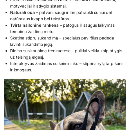
motyvacijai ir atlygio sistemai.
Natūrali oda
– patvari, saugi ir itin patraukli šuniui dėl
natūralaus kvapo bei tekstūros.
Tvirta nailoninė rankena
– patogus ir saugus laikymas
tempimo žaidimų metu.
Skatina stiprų sukandimą – specialus paviršius padeda
lavinti sukandimo jėgą.
Didina susikaupimą treniruotėse – puikiai veikia kaip atlygis
už teisingą elgesį.
Interaktyvus žaidimas su šeimininku – stiprina ryšį tarp šuns
ir žmogaus.