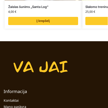
Žaislas šunims „Santa Log“
Slalomo trenir
4,00
€
25,00
€
Į krepšelį
Informacija
Kontaktai
Mano paskyra