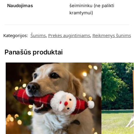
Naudojimas
šeimininku (ne palikti
kramtymui)
Kategorijos:
Šunims
,
Prekės augintiniams
,
Reikmenys šunims
Panašūs produktai