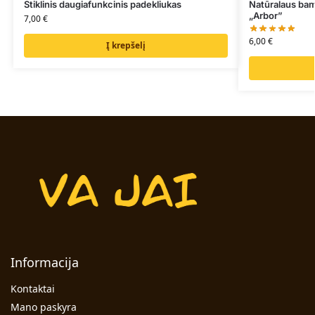
Stiklinis daugiafunkcinis padekliukas
Natūralaus ba
„Arbor”
7,00
€
6,00
€
Į krepšelį
Informacija
Kontaktai
Mano paskyra