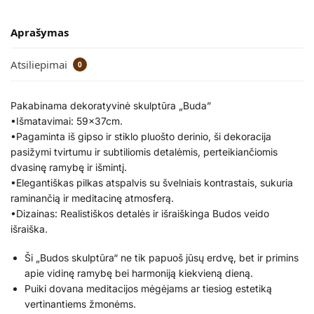
Aprašymas
Atsiliepimai
0
Pakabinama dekoratyvinė skulptūra „Buda”
•Išmatavimai: 59x37cm.
•Pagaminta iš gipso ir stiklo pluošto derinio, ši dekoracija
pasižymi tvirtumu ir subtiliomis detalėmis, perteikiančiomis
dvasinę ramybę ir išmintį.
•Elegantiškas pilkas atspalvis su švelniais kontrastais, sukuria
raminančią ir meditacinę atmosferą.
•Dizainas: Realistiškos detalės ir išraiškinga Budos veido
išraiška.
Ši „Budos skulptūra“ ne tik papuoš jūsų erdvę, bet ir primins
apie vidinę ramybę bei harmoniją kiekvieną dieną.
Puiki dovana meditacijos mėgėjams ar tiesiog estetiką
vertinantiems žmonėms.