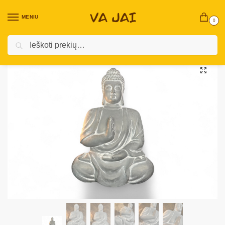
MENIU
0
Ieškoti
Pradžia
Namų dekoras ir aksesuarai
Skulptūros ir žvakidės
Pakabinama dekoratyvinė skulptūra „Buda”
/
/
/