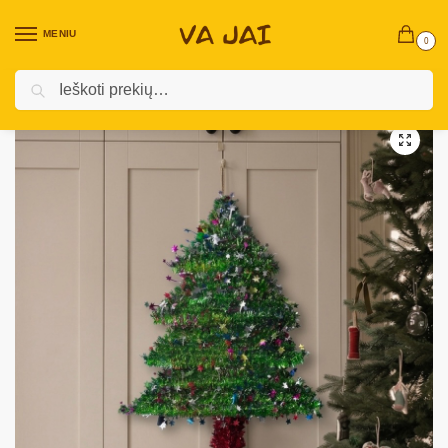
MENIU
0
Ieškoti
Pradžia
Kalėdinės prekės
Vidaus Kalėdinės Dekoracijos ￼
Skulptūrėlės
/
/
/