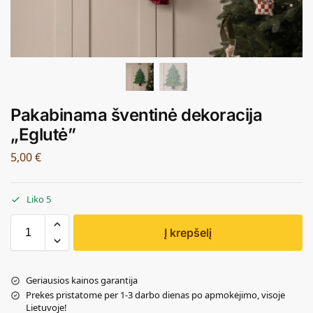
Pakabinama šventinė dekoracija
„Eglutė”
5,00
€
Liko 5
Į krepšelį
Geriausios kainos garantija
Prekes pristatome per 1-3 darbo dienas po apmokėjimo, visoje
Lietuvoje!