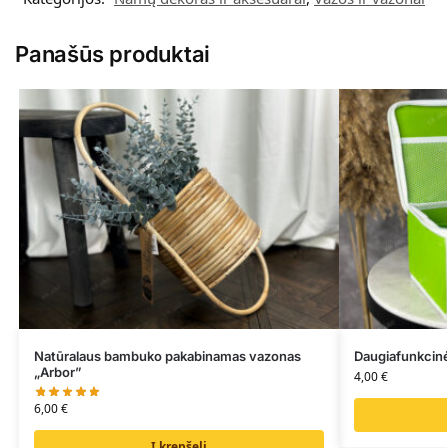
Panašūs produktai
Natūralaus bambuko pakabinamas vazonas
Daugiafunkcin
„Arbor”
4,00
€
6,00
€
Į krepšelį