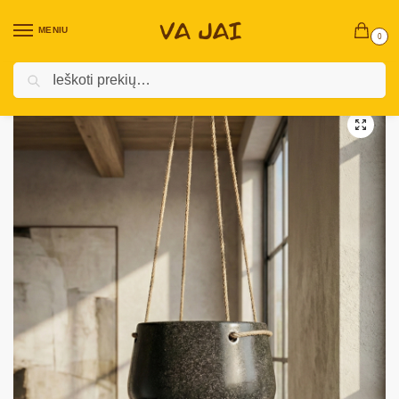
MENIU
0
Ieškoti
Pradžia
Namų dekoras ir aksesuarai
Vazos ir vazonai
Pakabinamas keraminis vazonas „Elevate”
/
/
/