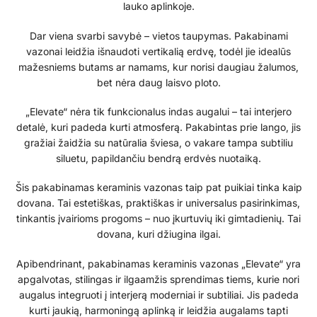
lauko aplinkoje.
Dar viena svarbi savybė – vietos taupymas. Pakabinami
vazonai leidžia išnaudoti vertikalią erdvę, todėl jie idealūs
mažesniems butams ar namams, kur norisi daugiau žalumos,
bet nėra daug laisvo ploto.
„Elevate“ nėra tik funkcionalus indas augalui – tai interjero
detalė, kuri padeda kurti atmosferą. Pakabintas prie lango, jis
gražiai žaidžia su natūralia šviesa, o vakare tampa subtiliu
siluetu, papildančiu bendrą erdvės nuotaiką.
Šis pakabinamas keraminis vazonas taip pat puikiai tinka kaip
dovana. Tai estetiškas, praktiškas ir universalus pasirinkimas,
tinkantis įvairioms progoms – nuo įkurtuvių iki gimtadienių. Tai
dovana, kuri džiugina ilgai.
Apibendrinant, pakabinamas keraminis vazonas „Elevate“ yra
apgalvotas, stilingas ir ilgaamžis sprendimas tiems, kurie nori
augalus integruoti į interjerą moderniai ir subtiliai. Jis padeda
kurti jaukią, harmoningą aplinką ir leidžia augalams tapti