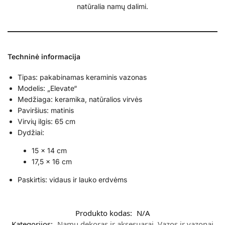
natūralia namų dalimi.
Techninė informacija
Tipas: pakabinamas keraminis vazonas
Modelis: „Elevate“
Medžiaga: keramika, natūralios virvės
Paviršius: matinis
Virvių ilgis: 65 cm
Dydžiai:
15 × 14 cm
17,5 × 16 cm
Paskirtis: vidaus ir lauko erdvėms
Produkto kodas:
N/A
Kategorijos:
Namų dekoras ir aksesuarai
,
Vazos ir vazonai