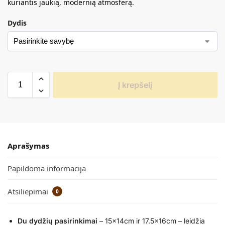
kuriantis jaukią, modernią atmosferą.
Dydis
Į krepšelį
Aprašymas
Papildoma informacija
Atsiliepimai
0
Du dydžių pasirinkimai
– 15x14cm ir 17.5x16cm – leidžia