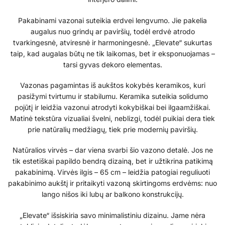
Pakabinami vazonai suteikia erdvei lengvumo. Jie pakelia
augalus nuo grindų ar paviršių, todėl erdvė atrodo
tvarkingesnė, atviresnė ir harmoningesnė. „Elevate“ sukurtas
taip, kad augalas būtų ne tik laikomas, bet ir eksponuojamas –
tarsi gyvas dekoro elementas.
Vazonas pagamintas iš aukštos kokybės keramikos, kuri
pasižymi tvirtumu ir stabilumu. Keramika suteikia solidumo
pojūtį ir leidžia vazonui atrodyti kokybiškai bei ilgaamžiškai.
Matinė tekstūra vizualiai švelni, neblizgi, todėl puikiai dera tiek
prie natūralių medžiagų, tiek prie modernių paviršių.
Natūralios virvės – dar viena svarbi šio vazono detalė. Jos ne
tik estetiškai papildo bendrą dizainą, bet ir užtikrina patikimą
pakabinimą. Virvės ilgis – 65 cm – leidžia patogiai reguliuoti
pakabinimo aukštį ir pritaikyti vazoną skirtingoms erdvėms: nuo
lango nišos iki lubų ar balkono konstrukcijų.
„Elevate“ išsiskiria savo minimalistiniu dizainu. Jame nėra