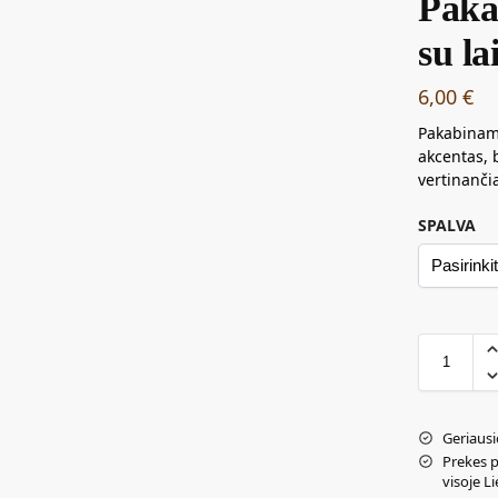
Paka
su l
6,00
€
Pakabinama
akcentas, 
vertinanči
SPALVA
Geriausi
Prekes 
visoje L