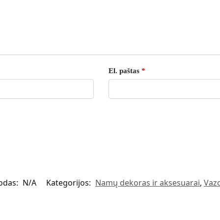
El. paštas
*
odas:
N/A
Kategorijos:
Namų dekoras ir aksesuarai
,
Vazo