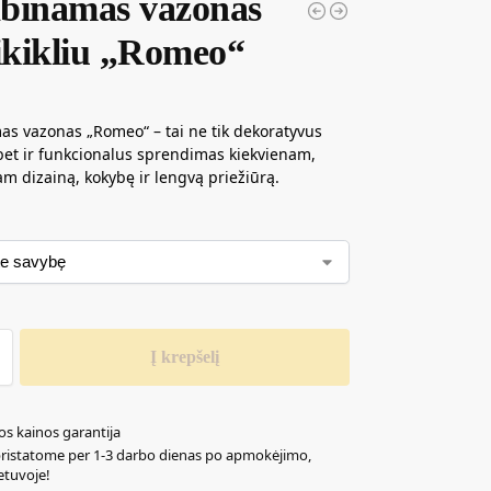
binamas vazonas
aikikliu „Romeo“
s vazonas „Romeo“ – tai ne tik dekoratyvus
bet ir funkcionalus sprendimas kiekvienam,
am dizainą, kokybę ir lengvą priežiūrą.
Į krepšelį
os kainos garantija
pristatome per 1-3 darbo dienas po apmokėjimo,
ietuvoje!