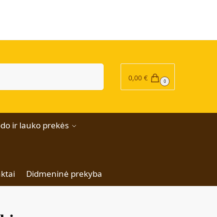
|
Ieškoti
0,00
€
0
do ir lauko prekės
ktai
Didmeninė prekyba