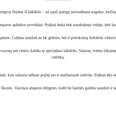
engvai išsiima iš laikiklio – tai ypač patogu persodinant augalus, keičian
atsparus aplinkos poveikiui. Puikiai tinka tiek naudojimui viduje, tiek la
ugalams. Galima naudoti ne tik gėlėms, bet ir prieskonių žolelėms virtuv
 vazoną ant vinies, kablio ar specialaus laikiklio. Siauras, tvirtas trikam
estetiką.
alė, kuri sukuria stiliaus pojūtį net ir mažiausioje erdvėje. Puikiai tiks 
 šluoste. Vazonas atsparus drėgmei, todėl be baimės galima naudoti ir l