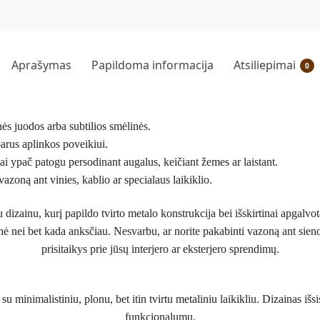
Aprašymas
Papildoma informacija
Atsiliepimai
0
nės juodos arba subtilios smėlinės.
parus aplinkos poveikiui.
tai ypač patogu persodinant augalus, keičiant žemes ar laistant.
vazoną ant vinies, kablio ar specialaus laikiklio.
dizainu, kurį papildo tvirto metalo konstrukcija bei išskirtinai apgalvo
snė nei bet kada anksčiau. Nesvarbu, ar norite pakabinti vazoną ant sie
prisitaikys prie jūsų interjero ar eksterjero sprendimų.
minimalistiniu, plonu, bet itin tvirtu metaliniu laikikliu. Dizainas iš
funkcionalumu.