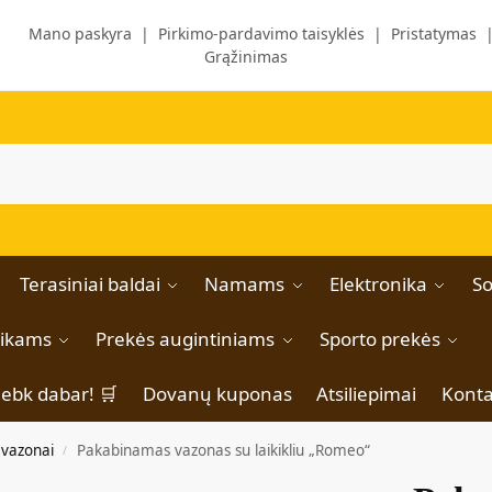
Mano paskyra
|
Pirkimo-pardavimo taisyklės
|
Pristatymas
Grąžinimas
Terasiniai baldai
Namams
Elektronika
So
aikams
Prekės augintiniams
Sporto prekės
iebk dabar! 🛒
Dovanų kuponas
Atsiliepimai
Konta
 vazonai
Pakabinamas vazonas su laikikliu „Romeo“
/