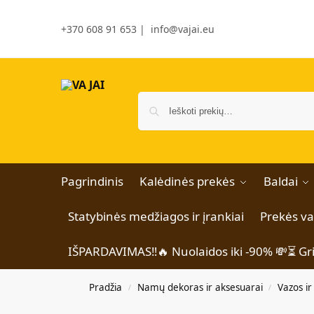
+370 608 91 653
|
info@vajai.eu
Pagrindinis
Kalėdinės prekės
Baldai
Statybinės medžiagos ir įrankiai
Prekės v
IŠPARDAVIMAS‼️🔥 Nuolaidos iki -90% 💸⏳ Gr
Pradžia
Namų dekoras ir aksesuarai
Vazos ir
/
/