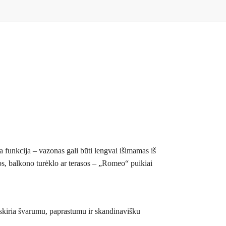
ta funkcija – vazonas gali būti lengvai išimamas iš
nos, balkono turėklo ar terasos – „Romeo“ puikiai
siskiria švarumu, paprastumu ir skandinavišku