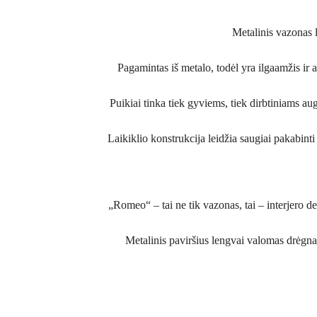
Metalinis vazonas l
Pagamintas iš metalo, todėl yra ilgaamžis ir 
Puikiai tinka tiek gyviems, tiek dirbtiniams a
Laikiklio konstrukcija leidžia saugiai pakabinti
„Romeo“ – tai ne tik vazonas, tai – interjero det
Metalinis paviršius lengvai valomas drėgna