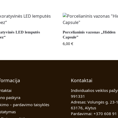
atyvinės LED lemputės
Porcelianinis vazonas „Hidden
pez“
Capsule”
6,00
€
formacija
Kontaktai
ntaktai
Individualios veiklos pažy
991331
no paskyra
Adresas: Volungės g. 23-1
rkimo – pardavimo taisyklės
63176, Alytus
istatymas
Pardavimai:
+370 608 91