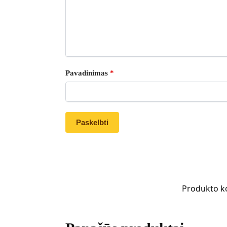
Pavadinimas
*
Produkto k