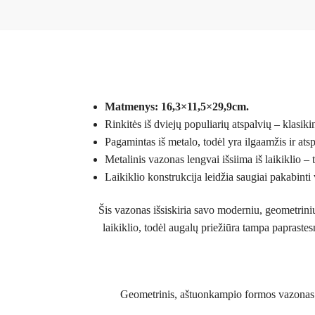
Matmenys: 16,3×11,5×29,9cm.
Rinkitės iš dviejų populiarių atspalvių – klasiki
Pagamintas iš metalo, todėl yra ilgaamžis ir ats
Metalinis vazonas lengvai išsiima iš laikiklio – 
Laikiklio konstrukcija leidžia saugiai pakabinti 
Šis vazonas išsiskiria savo moderniu, geometriniu 
laikiklio, todėl augalų priežiūra tampa papraste
Geometrinis, aštuonkampio formos vazonas su 