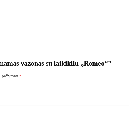
inamas vazonas su laikikliu „Romeo“”
ai pažymėti
*