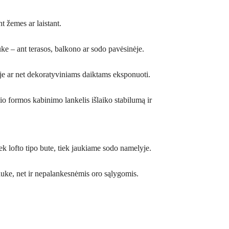
t žemes ar laistant.
uke – ant terasos, balkono ar sodo pavėsinėje.
ėje ar net dekoratyviniams daiktams eksponuoti.
pio formos kabinimo lankelis išlaiko stabilumą ir
tiek lofto tipo bute, tiek jaukiame sodo namelyje.
auke, net ir nepalankesnėmis oro sąlygomis.