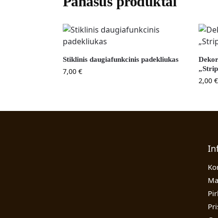
Panašūs produktai
Stiklinis daugiafunkcinis padekliukas
Dekor
„Stri
7,00
€
2,00
€
In
Ko
Ma
Pi
Pr