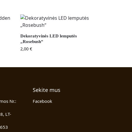
Dekoratyvinės LED lemputės
„Rosebush“
2,00
€
Sekite mus
mos Nr.:
Facebook
8, LT-
 653