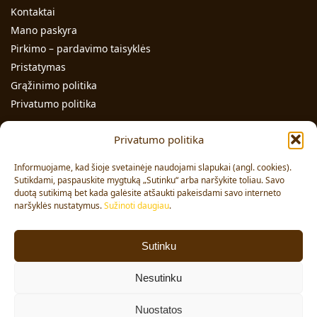
Kontaktai
Mano paskyra
Pirkimo – pardavimo taisyklės
Pristatymas
Grąžinimo politika
Privatumo politika
Kontaktai
Privatumo politika
Individualios veiklos pažymos Nr.: 991331
Informuojame, kad šioje svetainėje naudojami slapukai (angl. cookies).
Adresas: Volungės g. 23-18, LT-63176, Alytus
Sutikdami, paspauskite mygtuką „Sutinku“ arba naršykite toliau. Savo
duotą sutikimą bet kada galėsite atšaukti pakeisdami savo interneto
Pardavimai:
+370 608 91 653
naršyklės nustatymus.
Sužinoti daugiau
.
Užsakymai:
+370 678 36 453
El. paštas:
info@vajai.eu
Sutinku
Sekite mus
Nesutinku
Facebook
Nuostatos
© 2024 VAJAI. Visos teisės saugomos.