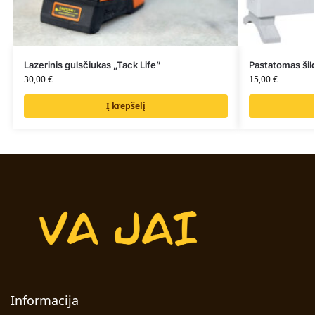
Lazerinis gulsčiukas „Tack Life”
Pastatomas šil
30,00
€
15,00
€
Į krepšelį
Informacija