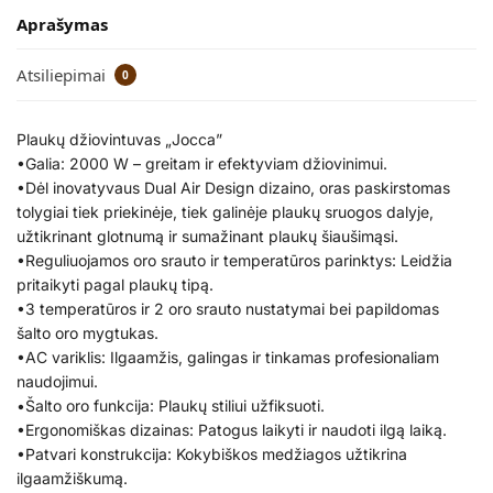
Aprašymas
Atsiliepimai
0
Plaukų džiovintuvas „Jocca”
•Galia: 2000 W – greitam ir efektyviam džiovinimui.
•Dėl inovatyvaus Dual Air Design dizaino, oras paskirstomas
tolygiai tiek priekinėje, tiek galinėje plaukų sruogos dalyje,
užtikrinant glotnumą ir sumažinant plaukų šiaušimąsi.
•Reguliuojamos oro srauto ir temperatūros parinktys: Leidžia
pritaikyti pagal plaukų tipą.
•3 temperatūros ir 2 oro srauto nustatymai bei papildomas
šalto oro mygtukas.
•AC variklis: Ilgaamžis, galingas ir tinkamas profesionaliam
naudojimui.
•Šalto oro funkcija: Plaukų stiliui užfiksuoti.
•Ergonomiškas dizainas: Patogus laikyti ir naudoti ilgą laiką.
•Patvari konstrukcija: Kokybiškos medžiagos užtikrina
ilgaamžiškumą.