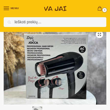
MENIU
0
Ieškoti
Pradžia
Elektronika
Grožio ir sveikatos priežiūros prietaisai
Plaukų džiovintuvas „Jocca”
/
/
/